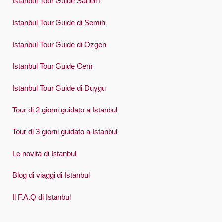
Istanbul Tour Guide Sanem
Polski
Istanbul Tour Guide di Semih
Português
Istanbul Tour Guide di Ozgen
Русский
Istanbul Tour Guide Cem
Español
Swedish
Istanbul Tour Guide di Duygu
Türkçe
Tour di 2 giorni guidato a Istanbul
Український
Tour di 3 giorni guidato a Istanbul
Việt
Le novità di Istanbul
Blog di viaggi di Istanbul
Il F.A.Q di Istanbul