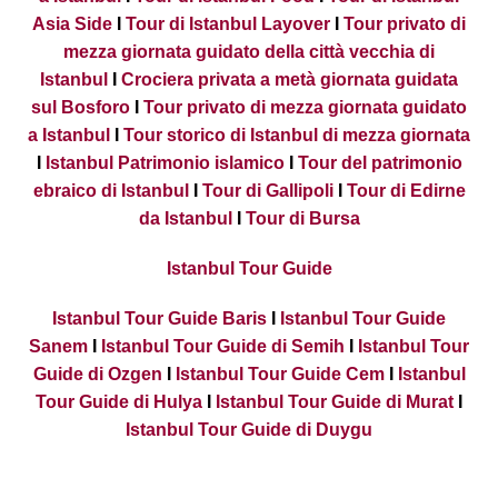
Asia Side
I
Tour di Istanbul Layover
I
Tour privato di
mezza giornata guidato della città vecchia di
Istanbul
I
Crociera privata a metà giornata guidata
sul Bosforo
I
Tour privato di mezza giornata guidato
a Istanbul
I
Tour storico di Istanbul di mezza giornata
I
Istanbul Patrimonio islamico
I
Tour del patrimonio
ebraico di Istanbul
I
Tour di Gallipoli
I
Tour di Edirne
da Istanbul
I
Tour di Bursa
Istanbul Tour Guide
Istanbul Tour Guide Baris
I
Istanbul Tour Guide
Sanem
I
Istanbul Tour Guide di Semih
I
Istanbul Tour
Guide di Ozgen
I
Istanbul Tour Guide Cem
I
Istanbul
Tour Guide di Hulya
I
Istanbul Tour Guide di Murat
I
Istanbul Tour Guide di Duygu