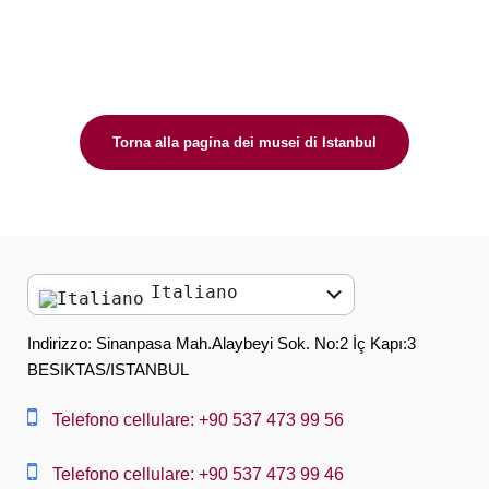
Torna alla pagina dei musei di Istanbul
Italiano
English
Indirizzo: Sinanpasa Mah.Alaybeyi Sok. No:2 İç Kapı:3
BESIKTAS/ISTANBUL
العربية
中文
Telefono cellulare: +90 537 473 99 56
Dansk
Telefono cellulare: +90 537 473 99 46