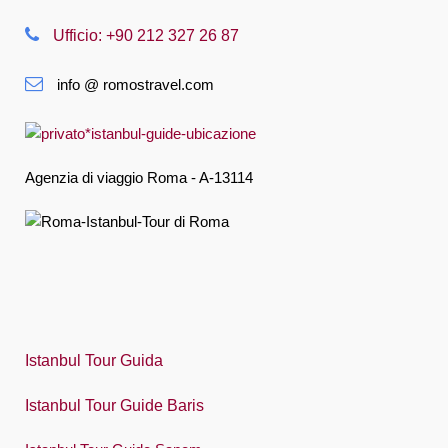
Nederlands
Ufficio: +90 212 327 26 87
Slovenská
info @ romostravel.com
Suomi
Français
Deutsch
Agenzia di viaggio Roma - A-13114
Ελληνική
हिंदी
Magyar
Indonesia
Italiano
Istanbul Tour Guida
日本語
Istanbul Tour Guide Baris
한국어