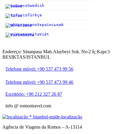
sv
Sueco
Swedish
tr
Turco
Türkçe
uk
Ucraniano
Український
vi
Vietnamita
Việt
Endereço: Sinanpasa Mah.Alaybeyi Sok. No:2 İç Kapı:3
BESIKTAS/ISTANBUL
Telefone móvel: +90 537 473 99 56
Telefone móvel: +90 537 473 99 46
Escritório: +90 212 327 26 87
info @ romostravel.com
Agência de Viagens da Romos – A-13114