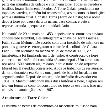
parte das muralhas da cidade e a primeira torre. Todas as paredes e
bastiões foram finalmente fixados. A Torre Galata, pendurada no
topo das paredes, também foi reconstruída, assim como as fundações
para a estrutura atual. Christea Turris (Torre de Cristo) foi o nome
dado à torre por causa da cruz na sua base cónica, e veio a
representar toda a pequena comunidade latina.
Na manhã de 29 de maio de 1453, depois que os otomanos haviam
conquistado Istambul, eles entregaram a chave da Torre Galata a
Fatih Sultan Mehmet. De acordo com uma inscrição de mármore na
porta, os genoveses entregaram o controle da colônia de Galata a
Fatih Sultan Mehmed na manhã de 29 de maio de 1453, e a
transferência foi finalizada em 1 de junho. A construção da torre
começou em 1445 e foi concluída 46 anos depois. Um terremoto
nos anos 1500 causou algum dano, e foi o trabalho do arquiteto
Murad bin Hayreddin consertá-lo. Após os trabalhos de restauração
da torre durante a era Selim, uma janela de baía foi instalada no
segundo andar. Depois de um segundo incêndio devastador em
1831, II. Mahmut adicionou mais duas histórias à torre, e agora seu
teto em forma de cono foi construído no topo da estrutura. Isso não
tem visto manutenção desde 1967.
Arquitetura da Torre Galata
O sistema de pedras de escombros da maçonaria foi usado para