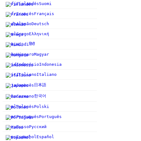
fi
Finlandês
Suomi
fr
Francês
Français
de
Alemão
Deutsch
el
Grego
Ελληνική
हिंदी
hi
Hindi
hu
Húngaro
Magyar
id
Indonésio
Indonesia
it
Italiano
Italiano
日本語
ja
Japonês
한국어
ko
Coreano
pl
Polonês
Polski
pt
Português
Português
ru
Russo
Русский
es
Espanhol
Español