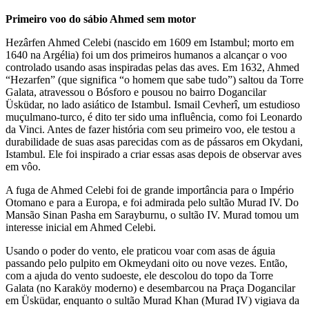
Primeiro voo do sábio Ahmed sem motor
Hezârfen Ahmed Celebi (nascido em 1609 em Istambul; morto em
1640 na Argélia) foi um dos primeiros humanos a alcançar o voo
controlado usando asas inspiradas pelas das aves. Em 1632, Ahmed
“Hezarfen” (que significa “o homem que sabe tudo”) saltou da Torre
Galata, atravessou o Bósforo e pousou no bairro Dogancilar
Üsküdar, no lado asiático de Istambul. Ismail Cevherî, um estudioso
muçulmano-turco, é dito ter sido uma influência, como foi Leonardo
da Vinci. Antes de fazer história com seu primeiro voo, ele testou a
durabilidade de suas asas parecidas com as de pássaros em Okydani,
Istambul. Ele foi inspirado a criar essas asas depois de observar aves
em vôo.
A fuga de Ahmed Celebi foi de grande importância para o Império
Otomano e para a Europa, e foi admirada pelo sultão Murad IV. Do
Mansão Sinan Pasha em Sarayburnu, o sultão IV. Murad tomou um
interesse inicial em Ahmed Celebi.
Usando o poder do vento, ele praticou voar com asas de águia
passando pelo pulpito em Okmeydani oito ou nove vezes. Então,
com a ajuda do vento sudoeste, ele descolou do topo da Torre
Galata (no Karaköy moderno) e desembarcou na Praça Dogancilar
em Üsküdar, enquanto o sultão Murad Khan (Murad IV) vigiava da