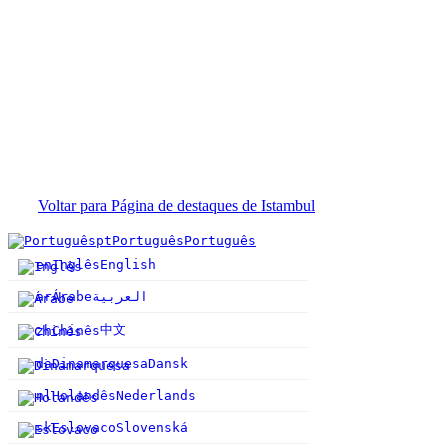
Voltar para Página de destaques de Istambul
pt
Português
Português
en
Inglês
English
ar
Árabe
العربية
中文
zh
Chinês
da
Dinamarquesa
Dansk
nl
Holandês
Nederlands
sk
Eslovaco
Slovenská