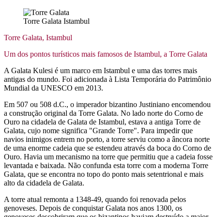
Torre Galata Istambul
Torre Galata, Istambul
Um dos pontos turísticos mais famosos de Istambul, a Torre Galata
A Galata Kulesi é um marco em Istambul e uma das torres mais
antigas do mundo. Foi adicionada à Lista Temporária do Patrimônio
Mundial da UNESCO em 2013.
Em 507 ou 508 d.C., o imperador bizantino Justiniano encomendou
a construção original da Torre Galata. No lado norte do Corno de
Ouro na cidadela de Galata de Istambul, estava a antiga Torre de
Galata, cujo nome significa "Grande Torre". Para impedir que
navios inimigos entrem no porto, a torre serviu como a âncora norte
de uma enorme cadeia que se estendeu através da boca do Corno de
Ouro. Havia um mecanismo na torre que permitiu que a cadeia fosse
levantada e baixada. Não confunda esta torre com a moderna Torre
Galata, que se encontra no topo do ponto mais setentrional e mais
alto da cidadela de Galata.
A torre atual remonta a 1348-49, quando foi renovada pelos
genoveses. Depois de conquistar Galata nos anos 1300, os
genoveses descobriram que os bizantinos haviam destruído a maior