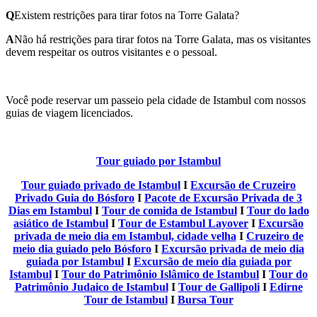
Q
Existem restrições para tirar fotos na Torre Galata?
A
Não há restrições para tirar fotos na Torre Galata, mas os visitantes
devem respeitar os outros visitantes e o pessoal.
Você pode reservar um passeio pela cidade de Istambul com nossos
guias de viagem licenciados.
Tour guiado por Istambul
Tour guiado privado de Istambul
I
Excursão de Cruzeiro
Privado Guia do Bósforo
I
Pacote de Excursão Privada de 3
Dias em Istambul
I
Tour de comida de Istambul
I
Tour do lado
asiático de Istambul
I
Tour de Estambul Layover
I
Excursão
privada de meio dia em Istambul, cidade velha
I
Cruzeiro de
meio dia guiado pelo Bósforo
I
Excursão privada de meio dia
guiada por Istambul
I
Excursão de meio dia guiada por
Istambul
I
Tour do Patrimônio Islâmico de Istambul
I
Tour do
Patrimônio Judaico de Istambul
I
Tour de Gallipoli
I
Edirne
Tour de Istambul
I
Bursa Tour