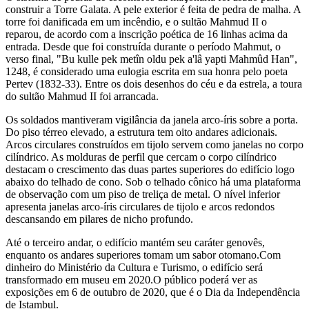
construir a Torre Galata. A pele exterior é feita de pedra de malha. A
torre foi danificada em um incêndio, e o sultão Mahmud II o
reparou, de acordo com a inscrição poética de 16 linhas acima da
entrada. Desde que foi construída durante o período Mahmut, o
verso final, "Bu kulle pek metîn oldu pek a'lâ yapti Mahmûd Han",
1248, é considerado uma eulogia escrita em sua honra pelo poeta
Pertev (1832-33). Entre os dois desenhos do céu e da estrela, a toura
do sultão Mahmud II foi arrancada.
Os soldados mantiveram vigilância da janela arco-íris sobre a porta.
Do piso térreo elevado, a estrutura tem oito andares adicionais.
Arcos circulares construídos em tijolo servem como janelas no corpo
cilíndrico. As molduras de perfil que cercam o corpo cilíndrico
destacam o crescimento das duas partes superiores do edifício logo
abaixo do telhado de cono. Sob o telhado cônico há uma plataforma
de observação com um piso de treliça de metal. O nível inferior
apresenta janelas arco-íris circulares de tijolo e arcos redondos
descansando em pilares de nicho profundo.
Até o terceiro andar, o edifício mantém seu caráter genovês,
enquanto os andares superiores tomam um sabor otomano.Com
dinheiro do Ministério da Cultura e Turismo, o edifício será
transformado em museu em 2020.O público poderá ver as
exposições em 6 de outubro de 2020, que é o Dia da Independência
de Istambul.