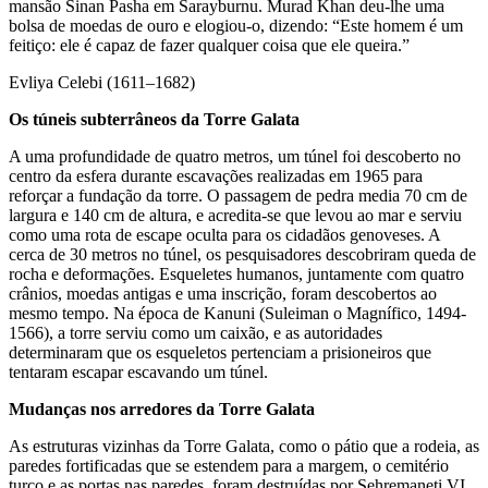
mansão Sinan Pasha em Sarayburnu. Murad Khan deu-lhe uma
bolsa de moedas de ouro e elogiou-o, dizendo: “Este homem é um
feitiço: ele é capaz de fazer qualquer coisa que ele queira.”
Evliya Celebi (1611–1682)
Os túneis subterrâneos da Torre Galata
A uma profundidade de quatro metros, um túnel foi descoberto no
centro da esfera durante escavações realizadas em 1965 para
reforçar a fundação da torre. O passagem de pedra media 70 cm de
largura e 140 cm de altura, e acredita-se que levou ao mar e serviu
como uma rota de escape oculta para os cidadãos genoveses. A
cerca de 30 metros no túnel, os pesquisadores descobriram queda de
rocha e deformações. Esqueletes humanos, juntamente com quatro
crânios, moedas antigas e uma inscrição, foram descobertos ao
mesmo tempo. Na época de Kanuni (Suleiman o Magnífico, 1494-
1566), a torre serviu como um caixão, e as autoridades
determinaram que os esqueletos pertenciam a prisioneiros que
tentaram escapar escavando um túnel.
Mudanças nos arredores da Torre Galata
As estruturas vizinhas da Torre Galata, como o pátio que a rodeia, as
paredes fortificadas que se estendem para a margem, o cemitério
turco e as portas nas paredes, foram destruídas por Sehremaneti VI,