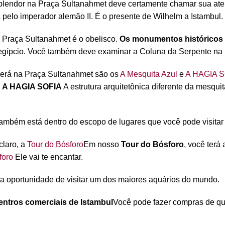
esplendor na Praça Sultanahmet deve certamente chamar sua at
a pelo imperador alemão II. É o presente de Wilhelm a Istambul.
a Praça Sultanahmet é o obelisco.
Os monumentos históricos 
egípcio. Você também deve examinar a Coluna da Serpente na 
 verá na Praça Sultanahmet são os
A Mesquita Azul
e
A HAGIA S
.
A HAGIA SOFIA
A estrutura arquitetônica diferente da mesquit
também está dentro do escopo de lugares que você pode visitar
claro, a
Tour do Bósforo
Em nosso
Tour do Bósforo
, você terá
foro
Ele vai te encantar.
 a oportunidade de visitar um dos maiores aquários do mundo.
ntros comerciais de Istambul
Você pode fazer compras de qua