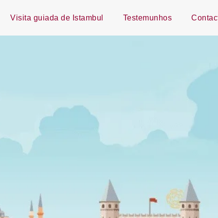
Visita guiada de Istambul
Testemunhos
Contac