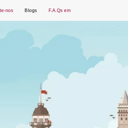
te-nos
Blogs
F.A.Qs em