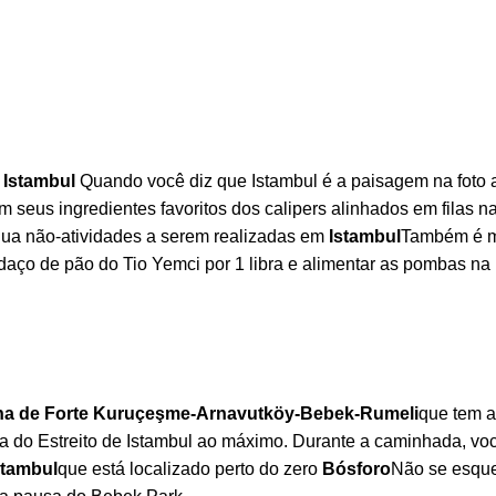
 Istambul
Quando você diz que Istambul é a paisagem na foto a
 seus ingredientes favoritos dos calipers alinhados em filas n
n qua não-atividades a serem realizadas em
Istambul
Também é mu
ço de pão do Tio Yemci por 1 libra e alimentar as pombas na 
ha de Forte Kuruçeşme-Arnavutköy-Bebek-Rumeli
que tem a
uta do Estreito de Istambul ao máximo. Durante a caminhada, v
stambul
que está localizado perto do zero
Bósforo
Não se esqueç