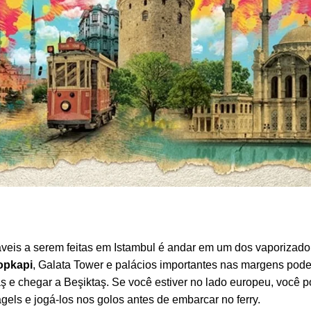
áveis a serem feitas em Istambul é andar em um dos vaporizado
opkapi
, Galata Tower e palácios importantes nas margens podem
aş e chegar a Beşiktaş. Se você estiver no lado europeu, você p
els e jogá-los nos golos antes de embarcar no ferry.