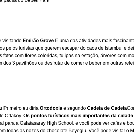
da pausa do Bebek Park.
e visitando
Emirão Grove
É uma das atividades mais fascinant
idos pelos turistas que querem escapar do caos de Istambul e d
fotos com flores coloridas, tulipas na estação, árvores com mot
 dos 3 pavilhões ou desfrutar de comer e beber em outras refe
ul
Primeiro eu diria
Ortodoxia
e segundo
Cadeia de Cadeia
Co
de Ortaköy.
Os pontos turísticos mais importantes da cidade
l para a Galatasaray High School, e você pode ver cafés e bout
m todas as nozes do chocolate Beyoglu. Você pode visitar o M