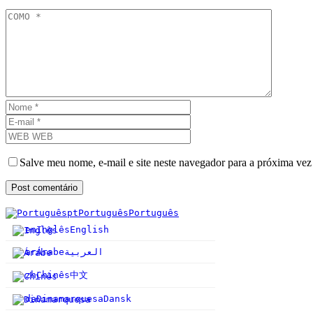
Salve meu nome, e-mail e site neste navegador para a próxima vez
pt
Português
Português
en
Inglês
English
ar
Árabe
العربية
中文
zh
Chinês
da
Dinamarquesa
Dansk