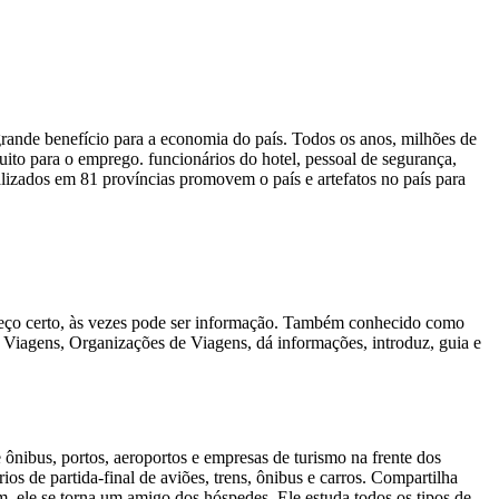
rande benefício para a economia do país. Todos os anos, milhões de
uito para o emprego. funcionários do hotel, pessoal de segurança,
lizados em 81 províncias promovem o país e artefatos no país para
ereço certo, às vezes pode ser informação. Também conhecido como
em Viagens, Organizações de Viagens, dá informações, introduz, guia e
ibus, portos, aeroportos e empresas de turismo na frente dos
s de partida-final de aviões, trens, ônibus e carros. Compartilha
, ele se torna um amigo dos hóspedes. Ele estuda todos os tipos de