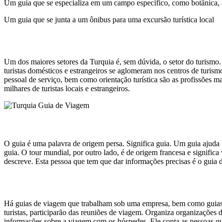
Um guia que se especializa em um campo específico, como botânica, arq
Um guia que se junta a um ônibus para uma excursão turística local
Um dos maiores setores da Turquia é, sem dúvida, o setor do turismo
turistas domésticos e estrangeiros se aglomeram nos centros de turis
pessoal de serviço, bem como orientação turística são as profissões m
milhares de turistas locais e estrangeiros.
O guia é uma palavra de origem persa. Significa guia. Um guia ajud
guia. O tour mundial, por outro lado, é de origem francesa e signific
descreve. Esta pessoa que tem que dar informações precisas é o guia 
Há guias de viagem que trabalham sob uma empresa, bem como guias q
turistas, participarão das reuniões de viagem. Organiza organizações 
informações sobre a viagem com os hóspedes. Ele conta as pessoas qu