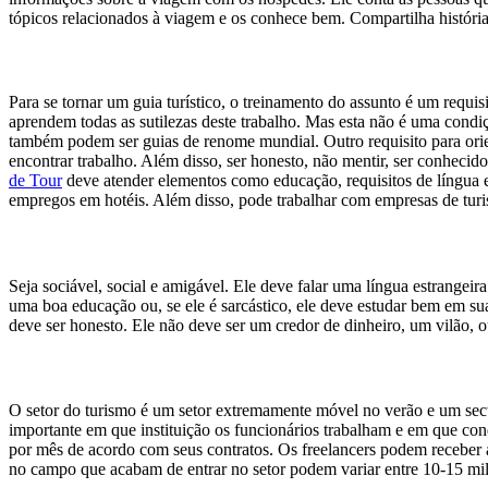
tópicos relacionados à viagem e os conhece bem. Compartilha história
Para se tornar um guia turístico, o treinamento do assunto é um requi
aprendem todas as sutilezas deste trabalho. Mas esta não é uma cond
também podem ser guias de renome mundial. Outro requisito para orien
encontrar trabalho. Além disso, ser honesto, não mentir, ser conheci
de Tour
deve atender elementos como educação, requisitos de língua e
empregos em hotéis. Além disso, pode trabalhar com empresas de tur
Seja sociável, social e amigável. Ele deve falar uma língua estrangei
uma boa educação ou, se ele é sarcástico, ele deve estudar bem em sua 
deve ser honesto. Ele não deve ser um credor de dinheiro, um vilão, 
O setor do turismo é um setor extremamente móvel no verão e um se
importante em que instituição os funcionários trabalham e em que con
por mês de acordo com seus contratos. Os freelancers podem receber 
no campo que acabam de entrar no setor podem variar entre 10-15 mi