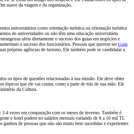
 fim suave da viagem e da organização.
tos universitários como orientação turística ou orientação turística
mentos de universidades ou não têm uma educação universitária
strangeiras afeta diretamente o sucesso dos guias em negócios e
ue aumentam o sucesso dos funcionários. Pessoas que querem ser
Guia
uas próprias agências de turismo. Ele também pode se candidatar a
dos os tipos de questões relacionadas à sua missão. Ele deve obter
os tópicos que ele vai contar, como a parte de trás de sua mão. Ele
nistério da Cultura.
r 3-4 vezes em comparação com os meses de inverno. Também é
ente e hotel podem ter salários mensais variando de 8 a 10 mil TL
os ganhos de pessoas que não são muito bem sucedidas e experientes