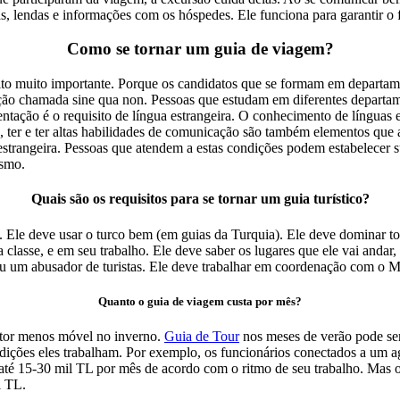
s, lendas e informações com os hóspedes. Ele funciona para garantir o
Como se tornar um guia de viagem?
sito muito importante. Porque os candidatos que se formam em departamen
ição chamada sine qua non. Pessoas que estudam em diferentes departa
tação é o requisito de língua estrangeira. O conhecimento de línguas e
do, ter e ter altas habilidades de comunicação são também elementos q
strangeira. Pessoas que atendem a estas condições podem estabelecer s
ismo.
Quais são os requisitos para se tornar um guia turístico?
ra. Ele deve usar o turco bem (em guias da Turquia). Ele deve dominar to
classe, e em seu trabalho. Ele deve saber os lugares que ele vai andar, 
ou um abusador de turistas. Ele deve trabalhar em coordenação com o Mi
Quanto o guia de viagem custa por mês?
ctor menos móvel no inverno.
Guia de Tour
nos meses de verão pode se
dições eles trabalham. Por exemplo, os funcionários conectados a um ag
até 15-30 mil TL por mês de acordo com o ritmo de seu trabalho. Mas 
l TL.