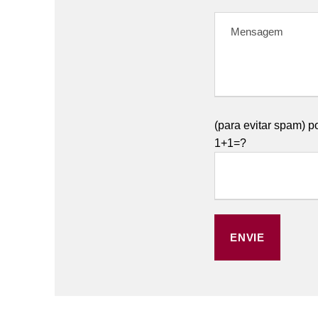
(para evitar spam) p
1+1=?