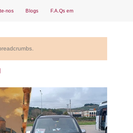
te-nos
Blogs
F.A.Qs em
 breadcrumbs.
l