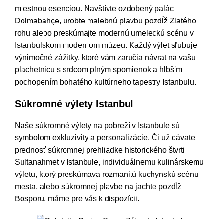
miestnou esenciou. Navštívte ozdobený palác
Dolmabahçe, urobte malebnú plavbu pozdĺž Zlatého
rohu alebo preskúmajte modernú umeleckú scénu v
Istanbulskom modernom múzeu. Každý výlet sľubuje
výnimočné zážitky, ktoré vám zaručia návrat na vašu
plachetnicu s srdcom plným spomienok a hlbším
pochopením bohatého kultúrneho tapestry Istanbulu.
Súkromné výlety Istanbul
Naše súkromné výlety na pobreží v Istanbule sú
symbolom exkluzivity a personalizácie. Či už dávate
prednosť súkromnej prehliadke historického štvrti
Sultanahmet v Istanbule, individuálnemu kulinárskemu
výletu, ktorý preskúmava rozmanitú kuchynskú scénu
mesta, alebo súkromnej plavbe na jachte pozdĺž
Bosporu, máme pre vás k dispozícii.