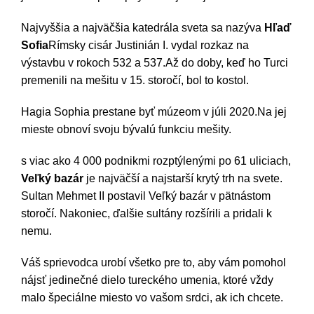
Najvyššia a najväčšia katedrála sveta sa nazýva
Hľaď
Sofia
Rímsky cisár Justinián I. vydal rozkaz na
výstavbu v rokoch 532 a 537.Až do doby, keď ho Turci
premenili na mešitu v 15. storočí, bol to kostol.
Hagia Sophia prestane byť múzeom v júli 2020.Na jej
mieste obnoví svoju bývalú funkciu mešity.
s viac ako 4 000 podnikmi rozptýlenými po 61 uliciach,
Veľký bazár
je najväčší a najstarší krytý trh na svete.
Sultan Mehmet II postavil Veľký bazár v pätnástom
storočí. Nakoniec, ďalšie sultány rozšírili a pridali k
nemu.
Váš sprievodca urobí všetko pre to, aby vám pomohol
nájsť jedinečné dielo tureckého umenia, ktoré vždy
malo špeciálne miesto vo vašom srdci, ak ich chcete.