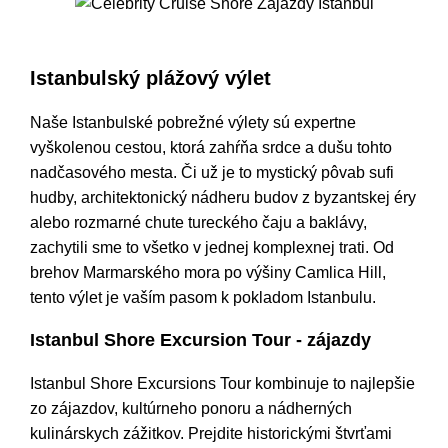
Celebrity Cruise Shore Zájazdy Istanbul
Istanbulský plážový výlet
Naše Istanbulské pobrežné výlety sú expertne
vyškolenou cestou, ktorá zahŕňa srdce a dušu tohto
nadčasového mesta. Či už je to mystický pôvab sufi
hudby, architektonický nádheru budov z byzantskej éry
alebo rozmarné chute tureckého čaju a baklávy,
zachytili sme to všetko v jednej komplexnej trati. Od
brehov Marmarského mora po výšiny Camlica Hill,
tento výlet je vaším pasom k pokladom Istanbulu.
Istanbul Shore Excursion Tour - zájazdy
Istanbul Shore Excursions Tour kombinuje to najlepšie
zo zájazdov, kultúrneho ponoru a nádherných
kulinárskych zážitkov. Prejdite historickými štvrťami