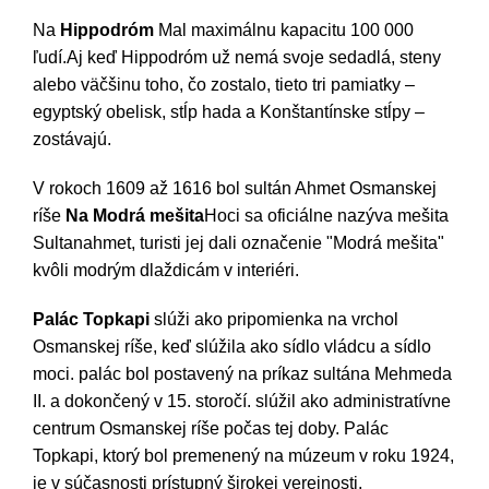
Na
Hippodróm
Mal maximálnu kapacitu 100 000
ľudí.Aj keď Hippodróm už nemá svoje sedadlá, steny
alebo väčšinu toho, čo zostalo, tieto tri pamiatky –
egyptský obelisk, stĺp hada a Konštantínske stĺpy –
zostávajú.
V rokoch 1609 až 1616 bol sultán Ahmet Osmanskej
ríše
Na
Modrá mešita
Hoci sa oficiálne nazýva mešita
Sultanahmet, turisti jej dali označenie "Modrá mešita"
kvôli modrým dlaždicám v interiéri.
Palác Topkapi
slúži ako pripomienka na vrchol
Osmanskej ríše, keď slúžila ako sídlo vládcu a sídlo
moci. palác bol postavený na príkaz sultána Mehmeda
II. a dokončený v 15. storočí. slúžil ako administratívne
centrum Osmanskej ríše počas tej doby. Palác
Topkapi, ktorý bol premenený na múzeum v roku 1924,
je v súčasnosti prístupný širokej verejnosti.