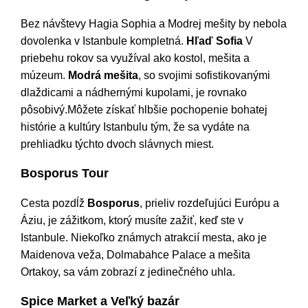
Bez návštevy Hagia Sophia a Modrej mešity by nebola
dovolenka v Istanbule kompletná.
Hľaď Sofia
V
priebehu rokov sa využíval ako kostol, mešita a
múzeum.
Modrá mešita
, so svojimi sofistikovanými
dlaždicami a nádhernými kupolami, je rovnako
pôsobivý.Môžete získať hlbšie pochopenie bohatej
histórie a kultúry Istanbulu tým, že sa vydáte na
prehliadku týchto dvoch slávnych miest.
Bosporus Tour
Cesta pozdĺž
Bosporus
, prieliv rozdeľujúci Európu a
Áziu, je zážitkom, ktorý musíte zažiť, keď ste v
Istanbule. Niekoľko známych atrakcií mesta, ako je
Maidenova veža, Dolmabahce Palace a mešita
Ortakoy, sa vám zobrazí z jedinečného uhla.
Spice Market a Veľký bazár