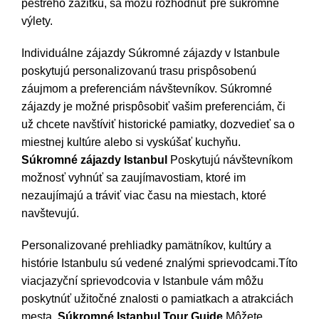
pestrého zážitku, sa môžu rozhodnúť pre súkromné
výlety.
Individuálne zájazdy Súkromné zájazdy v Istanbule
poskytujú personalizovanú trasu prispôsobenú
záujmom a preferenciám návštevníkov. Súkromné
zájazdy je možné prispôsobiť vašim preferenciám, či
už chcete navštíviť historické pamiatky, dozvedieť sa o
miestnej kultúre alebo si vyskúšať kuchyňu.
Súkromné zájazdy Istanbul
Poskytujú návštevníkom
možnosť vyhnúť sa zaujímavostiam, ktoré im
nezaujímajú a tráviť viac času na miestach, ktoré
navštevujú.
Personalizované prehliadky pamätníkov, kultúry a
histórie Istanbulu sú vedené znalými sprievodcami.Títo
viacjazyční sprievodcovia v Istanbule vám môžu
poskytnúť užitočné znalosti o pamiatkach a atrakciách
mesta.
Súkromné Istanbul Tour Guide
Môžete