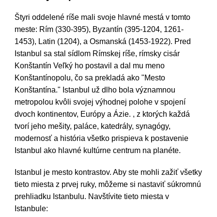
Štyri oddelené ríše mali svoje hlavné mestá v tomto
meste: Rím (330-395), Byzantín (395-1204, 1261-
1453), Latin (1204), a Osmanská (1453-1922). Pred
Istanbul sa stal sídlom Rímskej ríše, rímsky cisár
Konštantín Veľký ho postavil a dal mu meno
Konštantínopolu, čo sa prekladá ako "Mesto
Konštantína." Istanbul už dlho bola významnou
metropolou kvôli svojej výhodnej polohe v spojení
dvoch kontinentov, Európy a Ázie. , z ktorých každá
tvorí jeho mešity, paláce, katedrály, synagógy,
modernosť a história všetko prispieva k postavenie
Istanbul ako hlavné kultúrne centrum na planéte.
Istanbul je mesto kontrastov. Aby ste mohli zažiť všetky
tieto miesta z prvej ruky, môžeme si nastaviť súkromnú
prehliadku Istanbulu. Navštívite tieto miesta v
Istanbule: