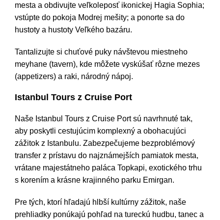
mesta a obdivujte veľkoleposť ikonickej Hagia Sophia;
vstúpte do pokoja Modrej mešity; a ponorte sa do
hustoty a hustoty Veľkého bazáru.
Tantalizujte si chuťové puky návštevou miestneho
meyhane (tavern), kde môžete vyskúšať rôzne mezes
(appetizers) a raki, národný nápoj.
Istanbul Tours z Cruise Port
Naše Istanbul Tours z Cruise Port sú navrhnuté tak,
aby poskytli cestujúcim komplexný a obohacujúci
zážitok z Istanbulu. Zabezpečujeme bezproblémový
transfer z prístavu do najznámejších pamiatok mesta,
vrátane majestátneho paláca Topkapi, exotického trhu
s korením a krásne krajinného parku Emirgan.
Pre tých, ktorí hľadajú hlbší kultúrny zážitok, naše
prehliadky ponúkajú pohľad na tureckú hudbu, tanec a