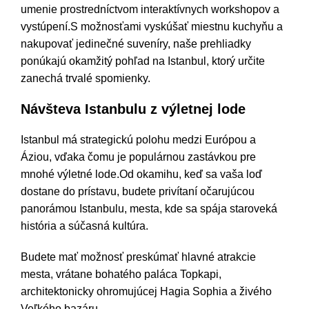
umenie prostredníctvom interaktívnych workshopov a
vystúpení.S možnosťami vyskúšať miestnu kuchyňu a
nakupovať jedinečné suveníry, naše prehliadky
ponúkajú okamžitý pohľad na Istanbul, ktorý určite
zanechá trvalé spomienky.
Návšteva Istanbulu z výletnej lode
Istanbul má strategickú polohu medzi Európou a
Áziou, vďaka čomu je populárnou zastávkou pre
mnohé výletné lode.Od okamihu, keď sa vaša loď
dostane do prístavu, budete privítaní očarujúcou
panorámou Istanbulu, mesta, kde sa spája staroveká
história a súčasná kultúra.
Budete mať možnosť preskúmať hlavné atrakcie
mesta, vrátane bohatého paláca Topkapi,
architektonicky ohromujúcej Hagia Sophia a živého
Veľkého bazáru.