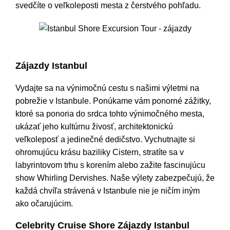
svedčíte o veľkoleposti mesta z čerstvého pohľadu.
Istanbul Shore Excursion Tour - zájazdy
Zájazdy Istanbul
Vydajte sa na výnimočnú cestu s našimi výletmi na
pobrežie v Istanbule. Ponúkame vám ponorné zážitky,
ktoré sa ponoria do srdca tohto výnimočného mesta,
ukázať jeho kultúrnu živosť, architektonickú
veľkoleposť a jedinečné dedičstvo. Vychutnajte si
ohromujúcu krásu baziliky Cistern, stratíte sa v
labyrintovom trhu s korením alebo zažite fascinujúcu
show Whirling Dervishes. Naše výlety zabezpečujú, že
každá chvíľa strávená v Istanbule nie je ničím iným
ako očarujúcim.
Celebrity Cruise Shore Zájazdy Istanbul