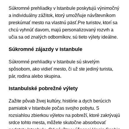
Súkromné prehliadky v Istanbule poskytujú výnimočný
a individuálny zážitok, ktorý umožňuje návštevníkom
preskúmať mesto na vlastnú päsť.Pre turistov, ktorí sa
chcú vyhnúť davom, majú personalizovaný rozvrh a
učia sa od znalých odborníkov, sú tieto výlety ideálne.
Súkromné zájazdy v Istanbule
Súkromné prehliadky v Istanbule sú skvelým
spôsobom, ako vidieť mesto, či už ste jediný turista,
pár, rodina alebo skupina.
Istanbulské pobrežné výlety
Zažite pôvab živej kultúry, histórie a dych berúcich
pamiatok v Istanbule počas svojho pobytu. S
rozsiahlou zbierkou výletov na pobreží, ktoré zakrývajú
srdce tohto mesta, môžete skutočne absorbovať