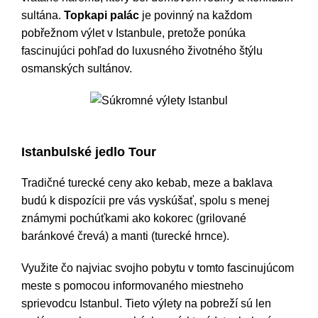
sultána.
Topkapi palác
je povinný na každom
pobřežnom výlet v Istanbule, pretože ponúka
fascinujúci pohľad do luxusného životného štýlu
osmanských sultánov.
Súkromné výlety Istanbul
Istanbulské jedlo Tour
Tradičné turecké ceny ako kebab, meze a baklava
budú k dispozícii pre vás vyskúšať, spolu s menej
známymi pochúťkami ako kokorec (grilované
baránkové črevá) a manti (turecké hrnce).
Využite čo najviac svojho pobytu v tomto fascinujúcom
meste s pomocou informovaného miestneho
sprievodcu Istanbul. Tieto výlety na pobreží sú len