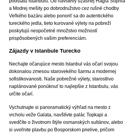
podstatu Istanbulu. Od návštevy úžasnej Hagia Sophia
a Modrej mešity po dobrodružstvo cez rušné chodby
Veľkého bazáru alebo ponoriť sa do autentického
tureckého jedla, tieto kurované výlety na pobreží
poskytujú nespočetné množstvo možností
prispôsobených vašim preferenciám.
Zájazdy v Istanbule Turecko
Nechajte očarujúce mesto Istanbul vás očarí svojou
dokonalou zmesou starovekého šarmu a modernej
sofistikovanosti. Naše pobrežné výlety, starostlivo
naplánované ponúknuť to najlepšie z Istanbulu, vás
určite očarí.
Vychutnajte si panoramatický výhľad na mesto z
vrcholu veže Galata, navštívte palác Topkapi a
svedčíte o životnom štýle osmanských sultánov, alebo
si uvoľnite plavbu po Bosporskom prielive, pričom