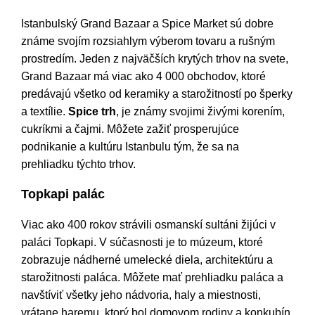
Istanbulský Grand Bazaar a Spice Market sú dobre
známe svojím rozsiahlym výberom tovaru a rušným
prostredím. Jeden z najväčších krytých trhov na svete,
Grand Bazaar má viac ako 4 000 obchodov, ktoré
predávajú všetko od keramiky a starožitností po šperky
a textílie.
Spice trh
, je známy svojimi živými korením,
cukríkmi a čajmi. Môžete zažiť prosperujúce
podnikanie a kultúru Istanbulu tým, že sa na
prehliadku týchto trhov.
Topkapi palác
Viac ako 400 rokov strávili osmanskí sultáni žijúci v
paláci Topkapi. V súčasnosti je to múzeum, ktoré
zobrazuje nádherné umelecké diela, architektúru a
starožitnosti paláca. Môžete mať prehliadku paláca a
navštíviť všetky jeho nádvoria, haly a miestnosti,
vrátane haremu, ktorý bol domovom rodiny a konkubín