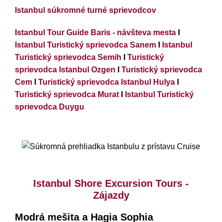
Istanbul súkromné turné sprievodcov
Istanbul Tour Guide Baris - návšteva mesta
I
Istanbul Turistický sprievodca Sanem
I
Istanbul
Turistický sprievodca Semih
I
Turistický
sprievodca Istanbul Ozgen
I
Turistický sprievodca
Cem
I
Turistický sprievodca Istanbul Hulya
I
Turistický sprievodca Murat
I
Istanbul Turistický
sprievodca Duygu
Súkromná prehliadka Istanbulu z prístavu Cruise
Istanbul Shore Excursion Tours -
Zájazdy
Modrá mešita a Hagia Sophia