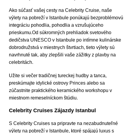
Ako súčasť vašej cesty na Celebrity Cruise, naše
výlety na pobreží v Istanbule ponúkajú bezproblémovú
integráciu pohodlia, pohodlia a vzrušujúceho
prieskumu.Od súkromných prehliadok svetového
dedičstva UNESCO v Istanbule po intímne kulinárske
dobrodružstvá v miestnych štvrtiach, tieto výlety sú
navrhnuté tak, aby zlepšili vaše zážitky z plavby na
celebritách.
Užite si večer tradičnej tureckej hudby a tanca,
preskúmajte idylické ostrovy Princes alebo sa
zúčastnite praktického keramického workshopu v
miestnom remeselníckom štúdiu.
Celebrity Cruises Zájazdy Istanbul
S Celebrity Cruises sa pripravte na nezabudnuteľné
výlety na pobreží v Istanbule, ktoré spájajú luxus s