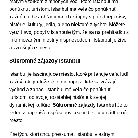
malým vzorkom z mnohých vecí, ktoré Istanbul má
ponúknuť turistom. Istanbul má veľa čo ponúknuť
každému, bez ohľadu na ich záujmy v prírodnej krásy,
histórie, kultúry, jedla, alebo niektoré z týchto. Môžete
využiť svoj pobyt v Istanbule tým, že sa na prehliadku s
informovaným miestnym sprievodcom. Istanbul je živé
a vzrušujúce mesto.
Súkromné zájazdy Istanbul
Istanbul je fascinujúce miesto, ktoré priťahuje veľa ľudí
každý rok, pretože je to metropola, kde sa zrážajú
východ a západ. Istanbul má veľa čo ponúknuť
turistom, od svojej rozsiahlej histórie k svojej
dynamickej kultúre.
Súkromné zájazdy Istanbul
Je to
jeden z najlepších spôsobov, ako vidieť toto nádherné
mesto.
Pre tých, ktorí chcú preskúmať Istanbul vlastným