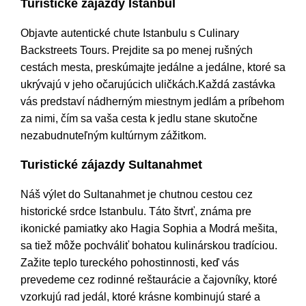
Turistické zájazdy Istanbul
Objavte autentické chute Istanbulu s Culinary
Backstreets Tours. Prejdite sa po menej rušných
cestách mesta, preskúmajte jedálne a jedálne, ktoré sa
ukrývajú v jeho očarujúcich uličkách.Každá zastávka
vás predstaví nádherným miestnym jedlám a príbehom
za nimi, čím sa vaša cesta k jedlu stane skutočne
nezabudnuteľným kultúrnym zážitkom.
Turistické zájazdy Sultanahmet
Náš výlet do Sultanahmet je chutnou cestou cez
historické srdce Istanbulu. Táto štvrť, známa pre
ikonické pamiatky ako Hagia Sophia a Modrá mešita,
sa tiež môže pochváliť bohatou kulinárskou tradíciou.
Zažite teplo tureckého pohostinnosti, keď vás
prevedeme cez rodinné reštaurácie a čajovníky, ktoré
vzorkujú rad jedál, ktoré krásne kombinujú staré a