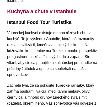
Istanbule.
Kuchyňa a chute v Istanbule
Istanbul Food Tour Turistika
V tureckej kuchyni existuje mnoho rôznych chutí a
kuchýň. To je výsledok Anatólie, ktorá má rozmanitý
rozsah civilizácií, kmeňov a etnických skupín. Na
križovatke kontinentov má Turecko mnoho perspektív
pre gastronomickú a fúziu východu a západu. Ste
vítaní, aby ste sa pripojili ku kulinárskej prehliadke na
prázdny žalúdok a úplne sa spoliehali na našich
sprievodcov.
Začnete tým, že sa pokúsite
Turecké raňajky
, ktorý
zahŕňa pastrami, vajcia, med, tahini melasy, olivy,
čierny čaj a mnoho druhov tureckého syra simit
(bagels), okrem iného. Váš sprievodca vás odvezie z