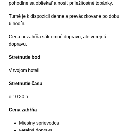
pohodlne sa obliekať a nosiť príležitostné topánky.
Turné je k dispozícii denne a prevádzkované po dobu
6 hodín.
Cena nezahŕňa súkromnú dopravu, ale verejnú
dopravu.
Stretnutie bod
V tvojom hoteli
Stretnutie času
o 10:30 h
Cena zahŕňa
Miestny sprievodca
verejná doprava