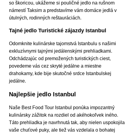
so škoricou, ukážeme si pouličné jedlo na rušnom
námestí Taksim a predstavíme vám domáce jedlá v
útulných, rodinných reštauráciách.
Tajné jedlo Turistické zájazdy Istanbul
Odomknite kulinárske tajomstvá Istanbulu s našimi
exkluzívnymi tajnými jedálenskými prehliadkami.
Odchádzajúc od premožených turistických ciest,
povedeme vás cez skryté jedálne a miestne
drahokamy, kde bije skutočné srdce Istanbulskej
jedálne.
Najlepšie jedlo Istanbul
Naše Best Food Tour Istanbul ponúka impozantný
kulinársky zážitok na rozdiel od akéhokoľvek iného.
Táto prehliadka je navrhnutá tak, aby nielen uspokojila
vaše chuťové puky, ale tiež vás vzdelala o bohatej