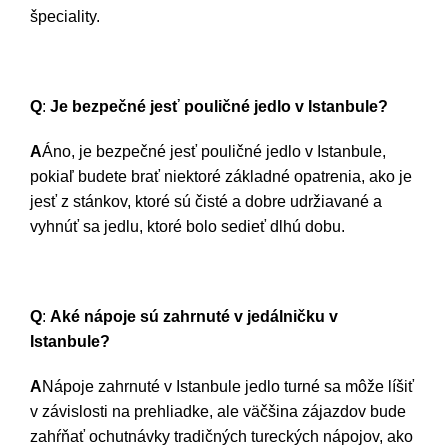
špeciality.
Q
:
Je bezpečné jesť pouličné jedlo v Istanbule?
A
Áno, je bezpečné jesť pouličné jedlo v Istanbule,
pokiaľ budete brať niektoré základné opatrenia, ako je
jesť z stánkov, ktoré sú čisté a dobre udržiavané a
vyhnúť sa jedlu, ktoré bolo sedieť dlhú dobu.
Q
:
Aké nápoje sú zahrnuté v jedálničku v
Istanbule?
A
Nápoje zahrnuté v Istanbule jedlo turné sa môže líšiť
v závislosti na prehliadke, ale väčšina zájazdov bude
zahŕňať ochutnávky tradičných tureckých nápojov, ako