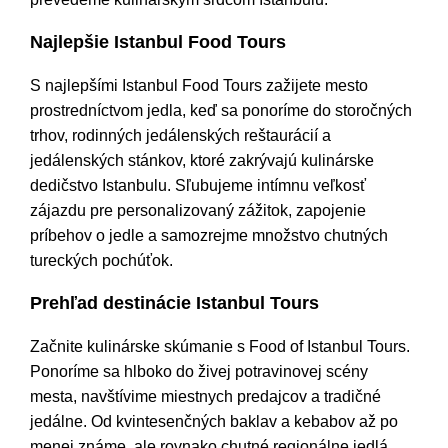
Najlepšie Istanbul Food Tours
S najlepšími Istanbul Food Tours zažijete mesto
prostredníctvom jedla, keď sa ponoríme do storočných
trhov, rodinných jedálenských reštaurácií a
jedálenských stánkov, ktoré zakrývajú kulinárske
dedičstvo Istanbulu. Sľubujeme intímnu veľkosť
zájazdu pre personalizovaný zážitok, zapojenie
príbehov o jedle a samozrejme množstvo chutných
tureckých pochúťok.
Prehľad destinácie Istanbul Tours
Začnite kulinárske skúmanie s Food of Istanbul Tours.
Ponoríme sa hlboko do živej potravinovej scény
mesta, navštívime miestnych predajcov a tradičné
jedálne. Od kvintesenčných baklav a kebabov až po
menej známe, ale rovnako chutné regionálne jedlá,