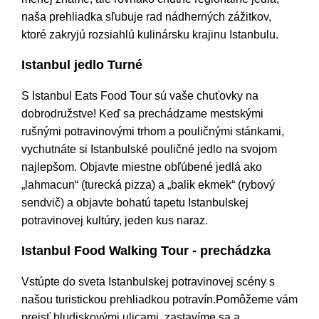
naša prehliadka sľubuje rad nádherných zážitkov,
ktoré zakryjú rozsiahlú kulinársku krajinu Istanbulu.
Istanbul jedlo Turné
S Istanbul Eats Food Tour sú vaše chuťovky na
dobrodružstve! Keď sa prechádzame mestskými
rušnými potravinovými trhom a pouličnými stánkami,
vychutnáte si Istanbulské pouličné jedlo na svojom
najlepšom. Objavte miestne obľúbené jedlá ako
„lahmacun“ (turecká pizza) a „balik ekmek“ (rybový
sendvič) a objavte bohatú tapetu Istanbulskej
potravinovej kultúry, jeden kus naraz.
Istanbul Food Walking Tour - prechádzka
Vstúpte do sveta Istanbulskej potravinovej scény s
našou turistickou prehliadkou potravín.Pomôžeme vám
prejsť bludiskovými ulicami, zastavíme sa a