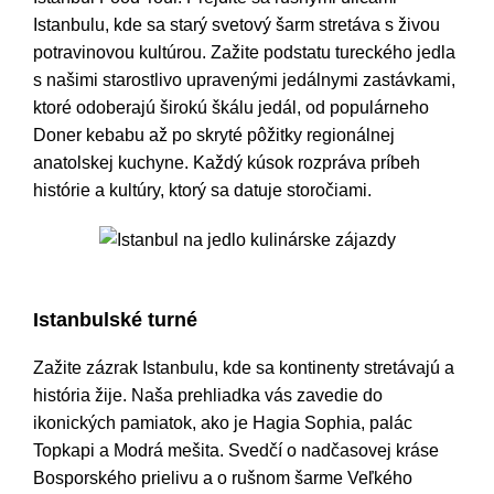
Istanbulu, kde sa starý svetový šarm stretáva s živou
potravinovou kultúrou. Zažite podstatu tureckého jedla
s našimi starostlivo upravenými jedálnymi zastávkami,
ktoré odoberajú širokú škálu jedál, od populárneho
Doner kebabu až po skryté pôžitky regionálnej
anatolskej kuchyne. Každý kúsok rozpráva príbeh
histórie a kultúry, ktorý sa datuje storočiami.
Istanbul na jedlo kulinárske zájazdy
Istanbulské turné
Zažite zázrak Istanbulu, kde sa kontinenty stretávajú a
história žije. Naša prehliadka vás zavedie do
ikonických pamiatok, ako je Hagia Sophia, palác
Topkapi a Modrá mešita. Svedčí o nadčasovej kráse
Bosporského prielivu a o rušnom šarme Veľkého