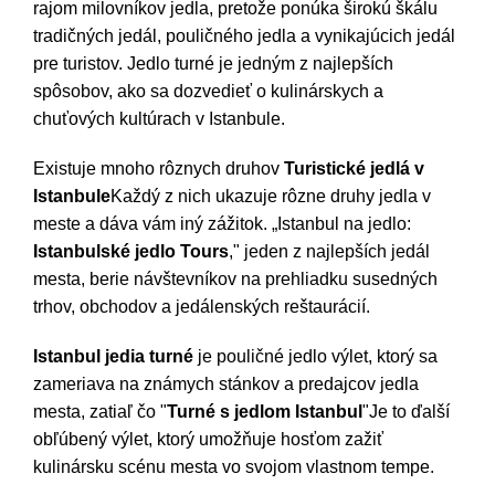
rajom milovníkov jedla, pretože ponúka širokú škálu
tradičných jedál, pouličného jedla a vynikajúcich jedál
pre turistov. Jedlo turné je jedným z najlepších
spôsobov, ako sa dozvedieť o kulinárskych a
chuťových kultúrach v Istanbule.
Existuje mnoho rôznych druhov
Turistické jedlá v
Istanbule
Každý z nich ukazuje rôzne druhy jedla v
meste a dáva vám iný zážitok. „Istanbul na jedlo:
Istanbulské jedlo Tours
," jeden z najlepších jedál
mesta, berie návštevníkov na prehliadku susedných
trhov, obchodov a jedálenských reštaurácií.
Istanbul jedia turné
je pouličné jedlo výlet, ktorý sa
zameriava na známych stánkov a predajcov jedla
mesta, zatiaľ čo "
Turné s jedlom Istanbul
"Je to ďalší
obľúbený výlet, ktorý umožňuje hosťom zažiť
kulinársku scénu mesta vo svojom vlastnom tempe.