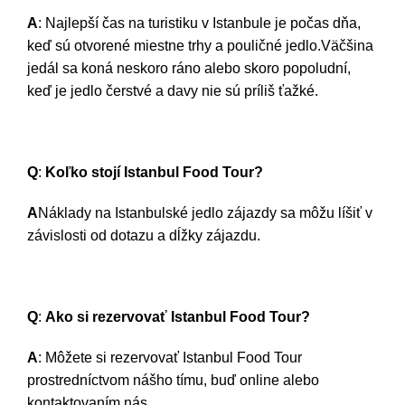
A
: Najlepší čas na turistiku v Istanbule je počas dňa,
keď sú otvorené miestne trhy a pouličné jedlo.Väčšina
jedál sa koná neskoro ráno alebo skoro popoludní,
keď je jedlo čerstvé a davy nie sú príliš ťažké.
Q
:
Koľko stojí Istanbul Food Tour?
A
Náklady na Istanbulské jedlo zájazdy sa môžu líšiť v
závislosti od dotazu a dĺžky zájazdu.
Q
:
Ako si rezervovať Istanbul Food Tour?
A
: Môžete si rezervovať Istanbul Food Tour
prostredníctvom nášho tímu, buď online alebo
kontaktovaním nás.