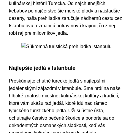
kulinárskej histórii Turecka. Od najchutnejších
kebabov po najčerstvejšie morské plody a najsladšie
dezerty, naša prehliadka zaručuje nádhernú cestu cez
Istanbulovu rozmanitú potravinovú krajinu, čo z nej
robí raj pre milovníkov jedla.
Súkromná turistická prehliadka Istanbulu
Najlepšie jedlá v Istanbule
Preskúmajte chutné turecké jedlá s najlepšími
jedálenskými zájazdmi v Istanbule. Sme hrdí na naše
hlboké znalosti miestnej kulinárskej kultúry a tradícií,
ktoré vám ukážu rad jedál, ktoré idú nad rámec
typického turistického jedla. Uži si ústne ústa,
ochutnajte čerstvo pečené škorice a ponorte sa do
dekadentných osmanských sladkostí, keď vás
prevedeme kulinárskym srdcom Istanbulu.