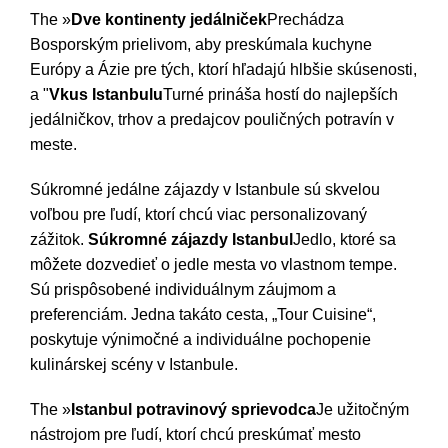
The »
Dve kontinenty jedálniček
Prechádza
Bosporským prielivom, aby preskúmala kuchyne
Európy a Ázie pre tých, ktorí hľadajú hlbšie skúsenosti,
a "
Vkus Istanbulu
Turné prináša hostí do najlepších
jedálničkov, trhov a predajcov pouličných potravín v
meste.
Súkromné jedálne zájazdy v Istanbule sú skvelou
voľbou pre ľudí, ktorí chcú viac personalizovaný
zážitok.
Súkromné zájazdy Istanbul
Jedlo, ktoré sa
môžete dozvedieť o jedle mesta vo vlastnom tempe.
Sú prispôsobené individuálnym záujmom a
preferenciám. Jedna takáto cesta, „Tour Cuisine“,
poskytuje výnimočné a individuálne pochopenie
kulinárskej scény v Istanbule.
The »
Istanbul potravinový sprievodca
Je užitočným
nástrojom pre ľudí, ktorí chcú preskúmať mesto