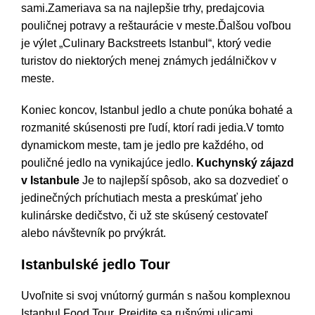
sami.Zameriava sa na najlepšie trhy, predajcovia
pouličnej potravy a reštaurácie v meste.Ďalšou voľbou
je výlet „Culinary Backstreets Istanbul“, ktorý vedie
turistov do niektorých menej známych jedálničkov v
meste.
Koniec koncov, Istanbul jedlo a chute ponúka bohaté a
rozmanité skúsenosti pre ľudí, ktorí radi jedia.V tomto
dynamickom meste, tam je jedlo pre každého, od
pouličné jedlo na vynikajúce jedlo.
Kuchynský zájazd
v Istanbule
Je to najlepší spôsob, ako sa dozvedieť o
jedinečných príchutiach mesta a preskúmať jeho
kulinárske dedičstvo, či už ste skúsený cestovateľ
alebo návštevník po prvýkrát.
Istanbulské jedlo Tour
Uvoľnite si svoj vnútorný gurmán s našou komplexnou
Istanbul Food Tour. Prejdite sa rušnými ulicami