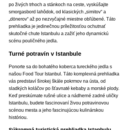
po živých trhoch a stánkoch na ceste, vyskúšajte
smorgasbord lahôdok, od klasických „simitov“ a
„dönerov“ až po nezvyčajné miestne obľúbené. Táto
prehliadka je jedinečnou príležitosťou ochutnať
skutočné chute Istanbulu a zažiť jeho dynamickú
scénu pouličného jedla.
Turné potravín v Istanbule
Ponorte sa do bohatého koberca tureckého jedla s
našou Food Tour Istanbul. Táto komplexná prehliadka
vás predstaví širokej škále pokrmov na ústa, od
sladkých koláčov po šťavnaté kebaby a morské plody.
Keď preskúmate rušné ulice a nádherné zadné uličky
Istanbulu, budete fascinovaní živou potravinovou
scénou mesta a jeho fascinujúcou kulinárskou
históriou.
Súkromná turistická prehliadka Istanbulu