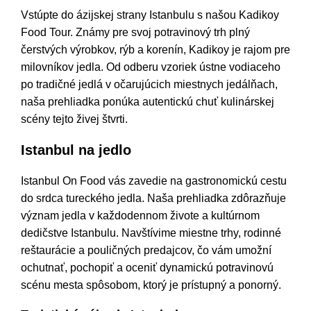
Vstúpte do ázijskej strany Istanbulu s našou Kadikoy
Food Tour. Známy pre svoj potravinový trh plný
čerstvých výrobkov, rýb a korenín, Kadikoy je rajom pre
milovníkov jedla. Od odberu vzoriek ústne vodiaceho
po tradičné jedlá v očarujúcich miestnych jedálňach,
naša prehliadka ponúka autentickú chuť kulinárskej
scény tejto živej štvrti.
Istanbul na jedlo
Istanbul On Food vás zavedie na gastronomickú cestu
do srdca tureckého jedla. Naša prehliadka zdôrazňuje
význam jedla v každodennom živote a kultúrnom
dedičstve Istanbulu. Navštívime miestne trhy, rodinné
reštaurácie a pouličných predajcov, čo vám umožní
ochutnať, pochopiť a oceniť dynamickú potravinovú
scénu mesta spôsobom, ktorý je prístupný a ponorný.