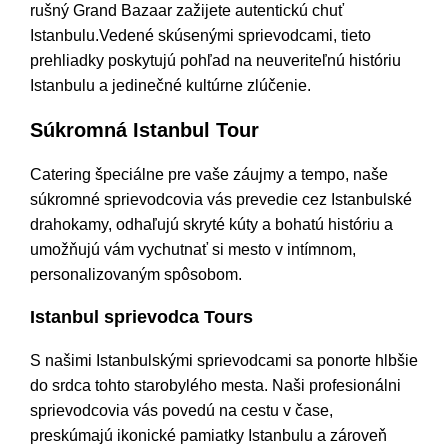
rušný Grand Bazaar zažijete autentickú chuť
Istanbulu.Vedené skúsenými sprievodcami, tieto
prehliadky poskytujú pohľad na neuveriteľnú históriu
Istanbulu a jedinečné kultúrne zlúčenie.
Súkromná Istanbul Tour
Catering špeciálne pre vaše záujmy a tempo, naše
súkromné sprievodcovia vás prevedie cez Istanbulské
drahokamy, odhaľujú skryté kúty a bohatú históriu a
umožňujú vám vychutnať si mesto v intímnom,
personalizovaným spôsobom.
Istanbul sprievodca Tours
S našimi Istanbulskými sprievodcami sa ponorte hlbšie
do srdca tohto starobylého mesta. Naši profesionálni
sprievodcovia vás povedú na cestu v čase,
preskúmajú ikonické pamiatky Istanbulu a zároveň