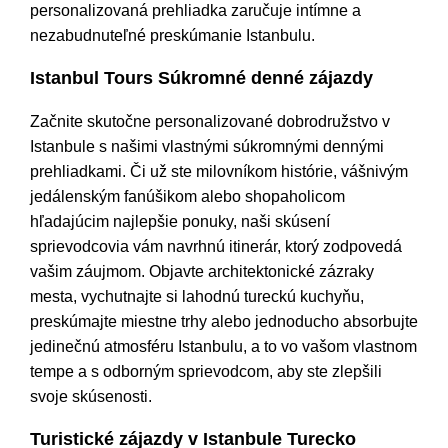
personalizovaná prehliadka zaručuje intímne a
nezabudnuteľné preskúmanie Istanbulu.
Istanbul Tours Súkromné denné zájazdy
Začnite skutočne personalizované dobrodružstvo v
Istanbule s našimi vlastnými súkromnými dennými
prehliadkami. Či už ste milovníkom histórie, vášnivým
jedálenským fanúšikom alebo shopaholicom
hľadajúcim najlepšie ponuky, naši skúsení
sprievodcovia vám navrhnú itinerár, ktorý zodpovedá
vašim záujmom. Objavte architektonické zázraky
mesta, vychutnajte si lahodnú tureckú kuchyňu,
preskúmajte miestne trhy alebo jednoducho absorbujte
jedinečnú atmosféru Istanbulu, a to vo vašom vlastnom
tempe a s odborným sprievodcom, aby ste zlepšili
svoje skúsenosti.
Turistické zájazdy v Istanbule Turecko