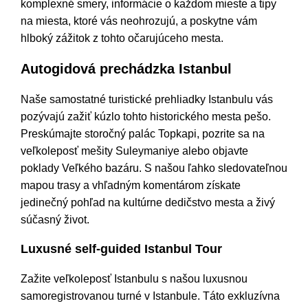
komplexné smery, informácie o každom mieste a tipy
na miesta, ktoré vás neohrozujú, a poskytne vám
hlboký zážitok z tohto očarujúceho mesta.
Autogidová prechádzka Istanbul
Naše samostatné turistické prehliadky Istanbulu vás
pozývajú zažiť kúzlo tohto historického mesta pešo.
Preskúmajte storočný palác Topkapi, pozrite sa na
veľkoleposť mešity Suleymaniye alebo objavte
poklady Veľkého bazáru. S našou ľahko sledovateľnou
mapou trasy a vhľadným komentárom získate
jedinečný pohľad na kultúrne dedičstvo mesta a živý
súčasný život.
Luxusné self-guided Istanbul Tour
Zažite veľkoleposť Istanbulu s našou luxusnou
samoregistrovanou turné v Istanbule. Táto exkluzívna