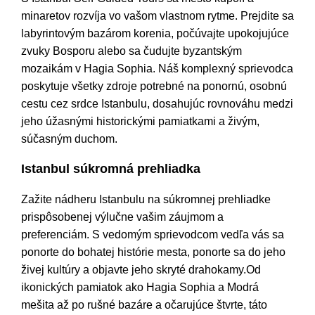
minaretov rozvíja vo vašom vlastnom rytme. Prejdite sa
labyrintovým bazárom korenia, počúvajte upokojujúce
zvuky Bosporu alebo sa čudujte byzantským
mozaikám v Hagia Sophia. Náš komplexný sprievodca
poskytuje všetky zdroje potrebné na ponornú, osobnú
cestu cez srdce Istanbulu, dosahujúc rovnováhu medzi
jeho úžasnými historickými pamiatkami a živým,
súčasným duchom.
Istanbul súkromná prehliadka
Zažite nádheru Istanbulu na súkromnej prehliadke
prispôsobenej výlučne vašim záujmom a
preferenciám. S vedomým sprievodcom vedľa vás sa
ponorte do bohatej histórie mesta, ponorte sa do jeho
živej kultúry a objavte jeho skryté drahokamy.Od
ikonických pamiatok ako Hagia Sophia a Modrá
mešita až po rušné bazáre a očarujúce štvrte, táto