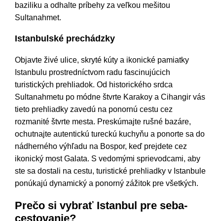
baziliku a odhalte príbehy za veľkou mešitou
Sultanahmet.
Istanbulské prechádzky
Objavte živé ulice, skryté kúty a ikonické pamiatky
Istanbulu prostredníctvom radu fascinujúcich
turistických prehliadok. Od historického srdca
Sultanahmetu po módne štvrte Karakoy a Cihangir vás
tieto prehliadky zavedú na ponornú cestu cez
rozmanité štvrte mesta. Preskúmajte rušné bazáre,
ochutnajte autentickú tureckú kuchyňu a ponorte sa do
nádherného výhľadu na Bospor, keď prejdete cez
ikonický most Galata. S vedomými sprievodcami, aby
ste sa dostali na cestu, turistické prehliadky v Istanbule
ponúkajú dynamický a ponorný zážitok pre všetkých.
Prečo si vybrať Istanbul pre seba-
cestovanie?