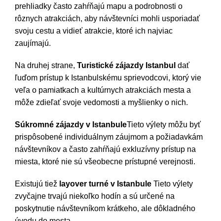
prehliadky často zahŕňajú mapu a podrobnosti o
rôznych atrakciách, aby návštevníci mohli usporiadať
svoju cestu a vidieť atrakcie, ktoré ich najviac
zaujímajú.
Na druhej strane,
Turistické zájazdy Istanbul
dať
ľuďom prístup k Istanbulskému sprievodcovi, ktorý vie
veľa o pamiatkach a kultúrnych atrakciách mesta a
môže zdieľať svoje vedomosti a myšlienky o nich.
Súkromné zájazdy v Istanbule
Tieto výlety môžu byť
prispôsobené individuálnym záujmom a požiadavkám
návštevníkov a často zahŕňajú exkluzívny prístup na
miesta, ktoré nie sú všeobecne prístupné verejnosti.
Existujú tiež
layover turné v Istanbule
Tieto výlety
zvyčajne trvajú niekoľko hodín a sú určené na
poskytnutie návštevníkom krátkeho, ale dôkladného
úvodu do mesta.