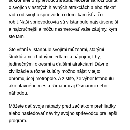
súkromného sprievodcu a auta. Môžete sa rozhodnúť
o svojich vlastných hlavných atrakciách alebo získať
radu od svojho sprievodcu o tom, kam ísť a čo
robiť.Naši sprievodcovia sú v Istanbule najskúsenejší
a najzručnejší a môžu nasmerovať vaše záujmy, kým
ste tam.
Ste vítaní v Istanbule svojimi múzeami, starými
štruktúrami, chutnými jedlami a nápojmi, trhy,
jedinečnými okresmi a ďalšími atrakciami.Dávne
civilizácie a rôzne kultúry možno nájsť v tejto
ohromujúcej metropole. A zistíte, že výber Istanbulu
ako hlavného mesta Rimanmi aj Osmanmi nebol
náhodou.
Môžete dať svoje nápady pred začiatkom prehliadky
alebo nasledovať návrhy svojho sprievodcu pre lepší
program.