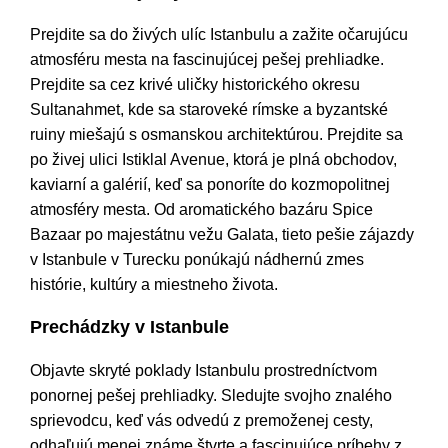
Prejdite sa do živých ulíc Istanbulu a zažite očarujúcu
atmosféru mesta na fascinujúcej pešej prehliadke.
Prejdite sa cez krivé uličky historického okresu
Sultanahmet, kde sa staroveké rímske a byzantské
ruiny miešajú s osmanskou architektúrou. Prejdite sa
po živej ulici Istiklal Avenue, ktorá je plná obchodov,
kaviarní a galérií, keď sa ponoríte do kozmopolitnej
atmosféry mesta. Od aromatického bazáru Spice
Bazaar po majestátnu vežu Galata, tieto pešie zájazdy
v Istanbule v Turecku ponúkajú nádhernú zmes
histórie, kultúry a miestneho života.
Prechádzky v Istanbule
Objavte skryté poklady Istanbulu prostredníctvom
ponornej pešej prehliadky. Sledujte svojho znalého
sprievodcu, keď vás odvedú z premoženej cesty,
odhaľujú menej známe štvrte a fascinujúce príbehy z