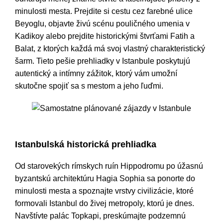
minulosti mesta. Prejdite si cestu cez farebné ulice
Beyoglu, objavte živú scénu pouličného umenia v
Kadikoy alebo prejdite historickými štvrťami Fatih a
Balat, z ktorých každá má svoj vlastný charakteristický
šarm. Tieto pešie prehliadky v Istanbule poskytujú
autentický a intímny zážitok, ktorý vám umožní
skutočne spojiť sa s mestom a jeho ľuďmi.
Samostatne plánované zájazdy v Istanbule
Istanbulská historická prehliadka
Od starovekých rímskych ruín Hippodromu po úžasnú
byzantskú architektúru Hagia Sophia sa ponorte do
minulosti mesta a spoznajte vrstvy civilizácie, ktoré
formovali Istanbul do živej metropoly, ktorú je dnes.
Navštívte palác Topkapi, preskúmajte podzemnú