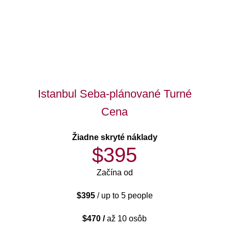
Istanbul Seba-plánované Turné
Cena
Žiadne skryté náklady
$395
Začína od
$395
/ up to 5 people
$470 /
až 10 osôb