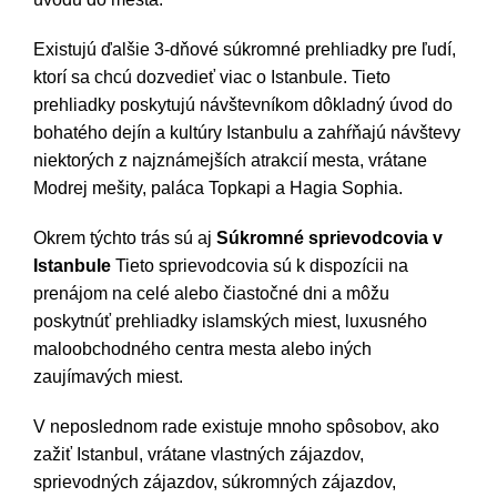
Existujú ďalšie 3-dňové súkromné prehliadky pre ľudí,
ktorí sa chcú dozvedieť viac o Istanbule. Tieto
prehliadky poskytujú návštevníkom dôkladný úvod do
bohatého dejín a kultúry Istanbulu a zahŕňajú návštevy
niektorých z najznámejších atrakcií mesta, vrátane
Modrej mešity, paláca Topkapi a Hagia Sophia.
Okrem týchto trás sú aj
Súkromné sprievodcovia v
Istanbule
Tieto sprievodcovia sú k dispozícii na
prenájom na celé alebo čiastočné dni a môžu
poskytnúť prehliadky islamských miest, luxusného
maloobchodného centra mesta alebo iných
zaujímavých miest.
V neposlednom rade existuje mnoho spôsobov, ako
zažiť Istanbul, vrátane vlastných zájazdov,
sprievodných zájazdov, súkromných zájazdov,