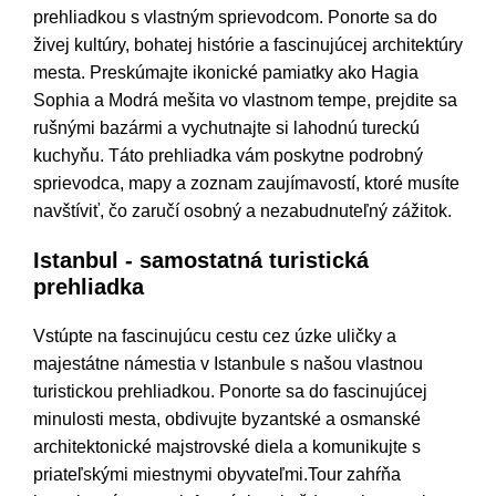
prehliadkou s vlastným sprievodcom. Ponorte sa do
živej kultúry, bohatej histórie a fascinujúcej architektúry
mesta. Preskúmajte ikonické pamiatky ako Hagia
Sophia a Modrá mešita vo vlastnom tempe, prejdite sa
rušnými bazármi a vychutnajte si lahodnú tureckú
kuchyňu. Táto prehliadka vám poskytne podrobný
sprievodca, mapy a zoznam zaujímavostí, ktoré musíte
navštíviť, čo zaručí osobný a nezabudnuteľný zážitok.
Istanbul - samostatná turistická
prehliadka
Vstúpte na fascinujúcu cestu cez úzke uličky a
majestátne námestia v Istanbule s našou vlastnou
turistickou prehliadkou. Ponorte sa do fascinujúcej
minulosti mesta, obdivujte byzantské a osmanské
architektonické majstrovské diela a komunikujte s
priateľskými miestnymi obyvateľmi.Tour zahŕňa