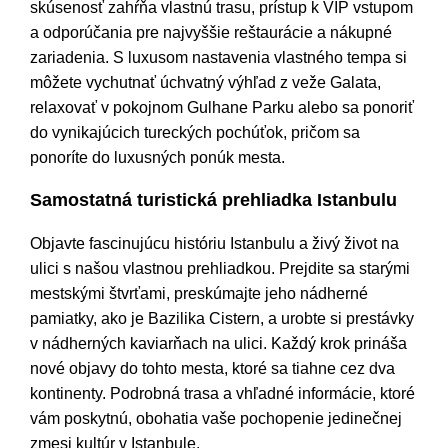
skúsenosť zahŕňa vlastnú trasu, prístup k VIP vstupom
a odporúčania pre najvyššie reštaurácie a nákupné
zariadenia. S luxusom nastavenia vlastného tempa si
môžete vychutnať úchvatný výhľad z veže Galata,
relaxovať v pokojnom Gulhane Parku alebo sa ponoriť
do vynikajúcich tureckých pochúťok, pričom sa
ponoríte do luxusných ponúk mesta.
Samostatná turistická prehliadka Istanbulu
Objavte fascinujúcu históriu Istanbulu a živý život na
ulici s našou vlastnou prehliadkou. Prejdite sa starými
mestskými štvrťami, preskúmajte jeho nádherné
pamiatky, ako je Bazilika Cistern, a urobte si prestávky
v nádherných kaviarňach na ulici. Každý krok prináša
nové objavy do tohto mesta, ktoré sa tiahne cez dva
kontinenty. Podrobná trasa a vhľadné informácie, ktoré
vám poskytnú, obohatia vaše pochopenie jedinečnej
zmesi kultúr v Istanbule.