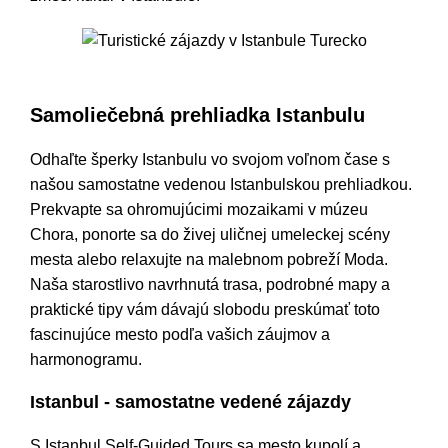
Turistické zájazdy v Istanbule Turecko
Samoliečebná prehliadka Istanbulu
Odhaľte šperky Istanbulu vo svojom voľnom čase s
našou samostatne vedenou Istanbulskou prehliadkou.
Prekvapte sa ohromujúcimi mozaikami v múzeu
Chora, ponorte sa do živej uličnej umeleckej scény
mesta alebo relaxujte na malebnom pobreží Moda.
Naša starostlivo navrhnutá trasa, podrobné mapy a
praktické tipy vám dávajú slobodu preskúmať toto
fascinujúce mesto podľa vašich záujmov a
harmonogramu.
Istanbul - samostatne vedené zájazdy
S Istanbul Self-Guided Tours sa mesto kupolí a