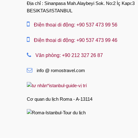
English
Địa chỉ : Sinanpasa Mah.Alaybeyi Sok. No:2 İç Kapı:3
BESIKTAS/ISTANBUL
العربية
中文
Điện thoại di động: +90 537 473 99 56
Dansk
Điện thoại di động: +90 537 473 99 46
Nederlands
Văn phòng: +90 212 327 26 87
Slovenská
info @ romostravel.com
Suomi
Français
Deutsch
Cơ quan du lịch Roma - A-13114
Ελληνική
हिंदी
Magyar