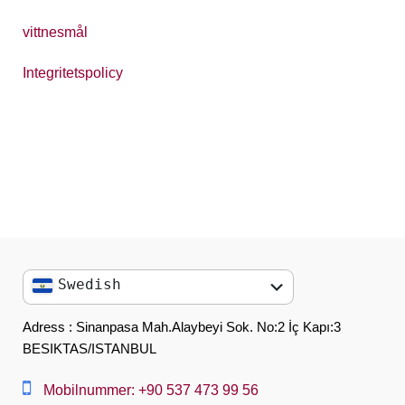
vittnesmål
Integritetspolicy
Swedish
English
Adress : Sinanpasa Mah.Alaybeyi Sok. No:2 İç Kapı:3
BESIKTAS/ISTANBUL
العربية
中文
Mobilnummer: +90 537 473 99 56