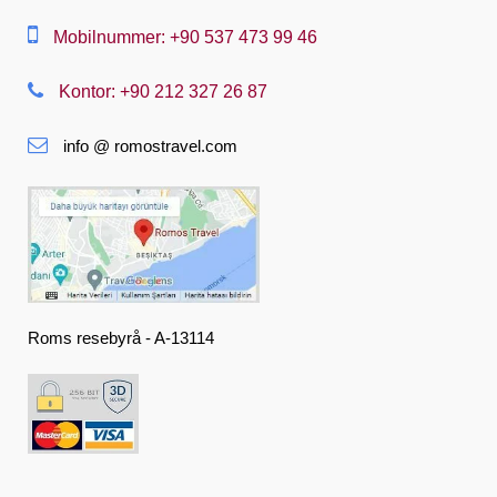
Dansk
Mobilnummer: +90 537 473 99 46
Nederlands
Kontor: +90 212 327 26 87
Slovenská
info @ romostravel.com
Suomi
Français
Deutsch
Ελληνική
हिंदी
Roms resebyrå - A-13114
Magyar
Indonesia
Italiano
日本語