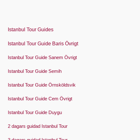
한국어
Polski
Istanbul Tour Guides
Português
Istanbul Tour Guide Baris Övrigt
Русский
Istanbul Tour Guide Sanem Övrigt
Español
Swedish
Istanbul Tour Guide Semih
Türkçe
Istanbul Tour Guide Örnsköldsvik
Український
Istanbul Tour Guide Cem Övrigt
Việt
Istanbul Tour Guide Duygu
2 dagars guidad Istanbul Tour
3 dagars guidad Istanbul Tour