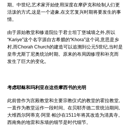
期。中世纪,艺术家开始使用深度在摩萨克和绘制人们更
活泼的方式,这是一个迹象,在文艺复兴时期将要发生的事
情。
由于原始教堂和修道院位于君士坦丁堡城墙之外,所以
“Kariye”这个名字源自古希腊的“Khora”这个词,意思是乡
村,而Chorah Church的建造可以追溯到公元5世纪,当时是
皇帝尤斯丁尼奥统治时期。原来的布局因修理和补充而
发生了巨大的变化。
考虑耶稣和玛利亚在这些摩西书的光明
此前曾作为宫殿教堂和主要宗教仪式的教堂的霍拉教堂,
一直作为教堂运作一段时间。在贝耶齐德二世统治期间,
大维西尔阿蒂克·阿里·帕沙在1511年将其改造为清真寺。
西南角的地雷和东墙的细节是时代细节。