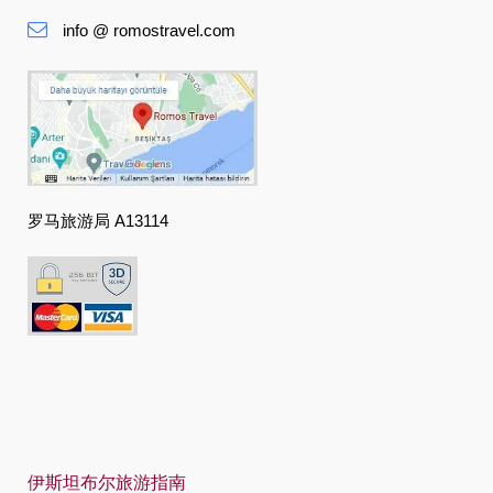
Deutsch
info @ romostravel.com
Ελληνική
हिंदी
Magyar
Indonesia
Italiano
罗马旅游局 A13114
日本語
한국어
Polski
Português
Русский
Español
伊斯坦布尔旅游指南