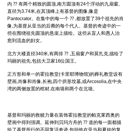
内 ⁇ 有两个精致的圆顶,南方圆顶有24个浮动的九扇窗,
直径为3.74米,在其顶峰上有基督的图像,像是
Pantocrator。在集中的每一个 ⁇ ,都放置了39个祖先的肖
像,为基督从亚当的后裔的每个代人。基督的奇迹中的一
些在围绕祖先圆顶的悬崖上描绘。这些从盲人和愚人治
愈到流血的妇女。
北方大楼直径340米,有两排 ⁇ ,五扇窗户和莫扎克,描绘了
玛丽的祖先,包括大卫家16位国王。
正方形和单一的霍拉教堂(卡里耶博物馆)的葬礼教堂设有
壁画,肖像和肖像,长袍,四个拱形坟墓,或Arcosolia,在中央
湾的两侧放置的棺材,在南墙和两个在北墙。
基督和玛丽的救赎力量在装饰霍拉教堂的帕克莱西奥的
壁画中得到强调。延伸到贝玛方舟的 ⁇ 道的每一面都描
绘了基督所行的不同复活奇迹,包括他在亚当和夏娃的复