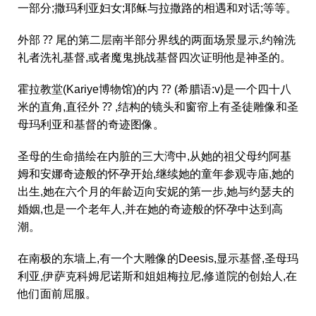
一部分;撒玛利亚妇女;耶稣与拉撒路的相遇和对话;等等。
外部 ⁇ 尾的第二层南半部分界线的两面场景显示,约翰洗
礼者洗礼基督,或者魔鬼挑战基督四次证明他是神圣的。
霍拉教堂(Kariye博物馆)的内 ⁇ (希腊语:v)是一个四十八
米的直角,直径外 ⁇ ,结构的镜头和窗帘上有圣徒雕像和圣
母玛利亚和基督的奇迹图像。
圣母的生命描绘在内脏的三大湾中,从她的祖父母约阿基
姆和安娜奇迹般的怀孕开始,继续她的童年参观寺庙,她的
出生,她在六个月的年龄迈向安妮的第一步,她与约瑟夫的
婚姻,也是一个老年人,并在她的奇迹般的怀孕中达到高
潮。
在南极的东墙上,有一个大雕像的Deesis,显示基督,圣母玛
利亚,伊萨克科姆尼诺斯和姐姐梅拉尼,修道院的创始人,在
他们面前屈服。