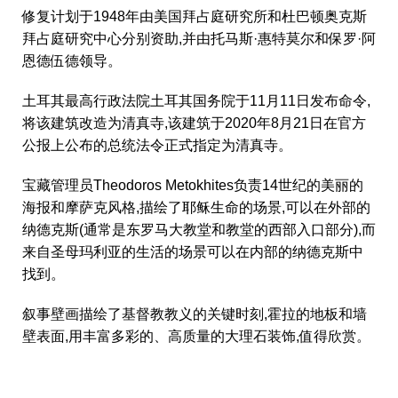
修复计划于1948年由美国拜占庭研究所和杜巴顿奥克斯
拜占庭研究中心分别资助,并由托马斯·惠特莫尔和保罗·阿
恩德伍德领导。
土耳其最高行政法院土耳其国务院于11月11日发布命令,
将该建筑改造为清真寺,该建筑于2020年8月21日在官方
公报上公布的总统法令正式指定为清真寺。
宝藏管理员Theodoros Metokhites负责14世纪的美丽的
海报和摩萨克风格,描绘了耶稣生命的场景,可以在外部的
纳德克斯(通常是东罗马大教堂和教堂的西部入口部分),而
来自圣母玛利亚的生活的场景可以在内部的纳德克斯中
找到。
叙事壁画描绘了基督教教义的关键时刻,霍拉的地板和墙
壁表面,用丰富多彩的、高质量的大理石装饰,值得欣赏。