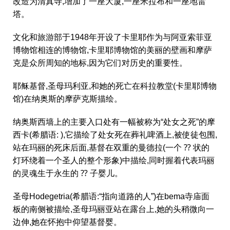
改造为清真寺,增加了一座大厦,一座米拉布和一座地雷
塔。
文化和旅游部于1948年开设了卡里耶作为与阿亚索菲亚
博物馆相连的博物馆,卡里耶博物馆的美丽的壁画和摩萨
克是众所周知的地标,因为它们对历史的重要性。
耶稣基督,圣母玛利亚,和她的死亡在科拉教堂(卡里耶博物
馆)在纳奥斯的摩萨克斯描绘。
纳奥斯西墙上的主要入口处有一幅被称为“处女之死”的摩
西卡(希腊语: ),它描绘了处女死在葬礼啤酒上,被使徒包围,
站在玛丽的死床后面,基督在双重的曼德拉(一个 ⁇ 状的
灯环绕着一个圣人的整个形象)中描绘,同时握着代表玛丽
的灵魂生于永生的 ⁇ 子婴儿。
圣母Hodegetria(希腊语:“指向道路的人”)在bema寺庙面
板的南侧被描绘,圣母玛丽亚站在露台上,她的头稍微向一
边伸,她在怀抱中仰望基督婴。