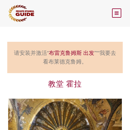
请安装并激活“
布雷克鲁姆斯 出发
”““我要去
看布莱德克鲁姆。
教堂 霍拉