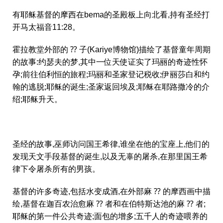
有耶稣基督的摩西在bema的圣殿板上向北看,持有圣经打
开马太福音11:28。
霍拉教堂外部的 ⁇ 子(Kariye博物馆)描绘了基督童年周期
的故事:约瑟夫的梦,其中一位天使证实了玛丽的奇迹性怀
孕;前往伯利恒的旅程;玛丽和圣家登记税收;伊丽莎白和约
翰的逃脱;耶稣的诞生;圣家返回埃及;耶稣在耶路撒冷的介
绍;耶稣升天。
圣经的故事,巫师访问国王希律,谁坐在他的宝座上,他们的
发现天文手段基督的诞生,以及无辜的屠杀,在那里国王希
律下令屠杀所有的男孩。
基督的许多奇迹,包括水变成酒,在外部麻 ⁇ 的摩西画中描
绘,基督在迦百农治愈麻 ⁇ 者和在伯特斯达池的麻 ⁇ 者;
耶稣的第一件公共奇迹;面包的增多;五千人的奇迹喂养的