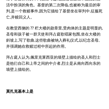
活中扮演的角色。基督的第二次降临,也被称为最后的审
判,是一个救赎事件,因为它描绘了基督坐在审判中,征服死
亡,并赎回义人。
在教堂西侧的 ⁇ 栏大楼的勋章里,受肉体的主题是明显的,
圣母和孩子被一群天使和拜占庭歌唱家包围,坐在大楼的
斜坡上,写了歌曲,这些歌曲被纳入葬礼仪式,以纪念圣母,
并强调她在救赎过程中所起的作用。
拜占庭人认为,佩里克莱西亚的墙壁上描绘的圣人和烈士
是他们自己和上帝之间的中介者,烈士是从南向西向东的
墙壁上描绘的。
莫扎克基本上是