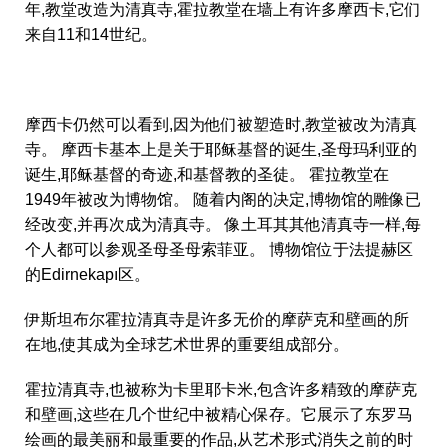
年,教堂改造为清真寺,霍拉教堂在墙上有许多摩西卡,它们
来自11和14世纪。
摩西卡仍然可以看到,因为他们被塑造时,教堂被改为清真
寺。 摩西卡基本上是关于耶稣基督的诞生,圣母玛利亚的
诞生,耶稣基督的奇迹,和基督教的圣徒。 霍拉教堂在
1949年被改为博物馆。 随着内阁的决定,博物馆的雕像已
经改变,并再次成为清真寺。 像土耳其其他清真寺一样,每
个人都可以参观圣母圣母索菲亚。 博物馆位于法提赫区
的Edirnekapı区。
伊斯坦布尔霍拉清真寺是许多无价的摩萨克和壁画的所
在地,使其成为全球艺术世界的重要组成部分。
霍拉清真寺,也被称为卡里耶卡米,包含许多精致的摩萨克
和壁画,这些在几个世纪中被精心保存。它展示了东罗马
绘画的最美丽和最重要的作品,从艺术形式消失之前的时