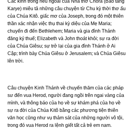
Các kính trong nêu ngoài của Nhà thờ Chora (Bảo tàng
Karye) miêu tả những câu chuyện từ Chu kỳ thời thơ ấu
của Chúa Kitô. giấc mơ của Joseph, trong đó một thiên
thần xác nhận việc thụ thai kỳ diệu của Mẹ Maria;
chuyến đi đến Bethlehem; Maria và gia đình Thánh
đăng ký thuế; Elizabeth và John thoát khỏi; sự ra đời
của Chúa Giêsu; sự trở lại của gia đình Thánh ở Ai
Cập; trình bày Chúa Giêsu ở Jerusalem; và Chúa Giêsu
lên trời.
Câu chuyện Kinh Thánh về chuyến thăm của các pháp
sư đến vua Herod, người đang ngồi trên ngai vàng của
mình, và thông báo của họ về sự khám phá của họ về
sự ra đời của Chúa Kitô bằng các phương tiện thiên
văn học cũng như vụ thảm sát của những người vô tội,
trong đó vua Herod ra lệnh giết tất cả trẻ em nam.