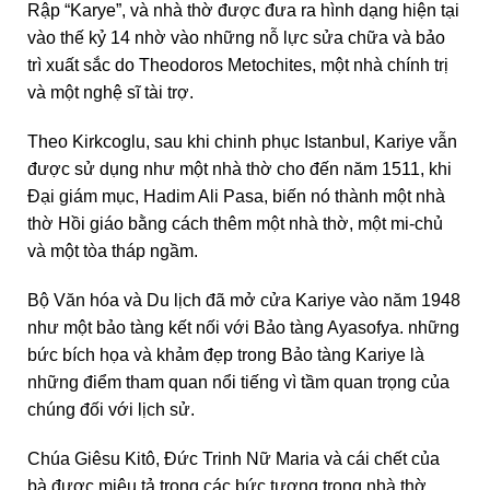
Rập “Karye”, và nhà thờ được đưa ra hình dạng hiện tại
vào thế kỷ 14 nhờ vào những nỗ lực sửa chữa và bảo
trì xuất sắc do Theodoros Metochites, một nhà chính trị
và một nghệ sĩ tài trợ.
Theo Kirkcoglu, sau khi chinh phục Istanbul, Kariye vẫn
được sử dụng như một nhà thờ cho đến năm 1511, khi
Đại giám mục, Hadim Ali Pasa, biến nó thành một nhà
thờ Hồi giáo bằng cách thêm một nhà thờ, một mi-chủ
và một tòa tháp ngầm.
Bộ Văn hóa và Du lịch đã mở cửa Kariye vào năm 1948
như một bảo tàng kết nối với Bảo tàng Ayasofya. những
bức bích họa và khảm đẹp trong Bảo tàng Kariye là
những điểm tham quan nổi tiếng vì tầm quan trọng của
chúng đối với lịch sử.
Chúa Giêsu Kitô, Đức Trinh Nữ Maria và cái chết của
bà được miêu tả trong các bức tượng trong nhà thờ