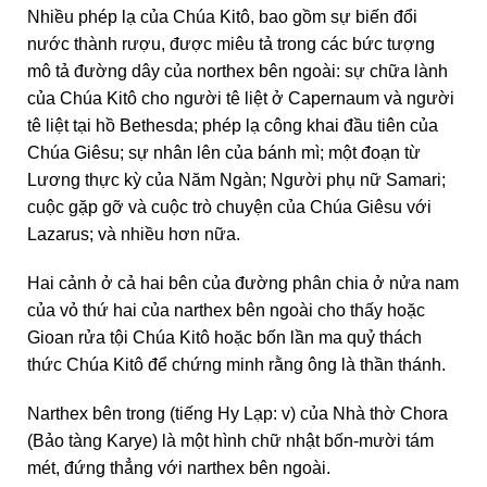
Nhiều phép lạ của Chúa Kitô, bao gồm sự biến đổi
nước thành rượu, được miêu tả trong các bức tượng
mô tả đường dây của northex bên ngoài: sự chữa lành
của Chúa Kitô cho người tê liệt ở Capernaum và người
tê liệt tại hồ Bethesda; phép lạ công khai đầu tiên của
Chúa Giêsu; sự nhân lên của bánh mì; một đoạn từ
Lương thực kỳ của Năm Ngàn; Người phụ nữ Samari;
cuộc gặp gỡ và cuộc trò chuyện của Chúa Giêsu với
Lazarus; và nhiều hơn nữa.
Hai cảnh ở cả hai bên của đường phân chia ở nửa nam
của vỏ thứ hai của narthex bên ngoài cho thấy hoặc
Gioan rửa tội Chúa Kitô hoặc bốn lần ma quỷ thách
thức Chúa Kitô để chứng minh rằng ông là thần thánh.
Narthex bên trong (tiếng Hy Lạp: v) của Nhà thờ Chora
(Bảo tàng Karye) là một hình chữ nhật bốn-mười tám
mét, đứng thẳng với narthex bên ngoài.