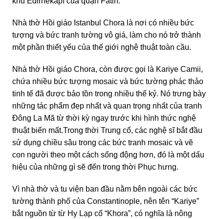
khu Edirnekapı của quận Fatih.
Nhà thờ Hồi giáo Istanbul Chora là nơi có nhiều bức
tượng và bức tranh tường vô giá, làm cho nó trở thành
một phần thiết yếu của thế giới nghệ thuật toàn cầu.
Nhà thờ Hồi giáo Chora, còn được gọi là Kariye Camii,
chứa nhiều bức tượng mosaic và bức tường phác thảo
tinh tế đã được bảo tồn trong nhiều thế kỷ. Nó trưng bày
những tác phẩm đẹp nhất và quan trọng nhất của tranh
Đông La Mã từ thời kỳ ngay trước khi hình thức nghệ
thuật biến mất.Trong thời Trung cổ, các nghệ sĩ bắt đầu
sử dụng chiều sâu trong các bức tranh mosaic và vẽ
con người theo một cách sống động hơn, đó là một dấu
hiệu của những gì sẽ đến trong thời Phục hưng.
Vì nhà thờ và tu viện ban đầu nằm bên ngoài các bức
tường thành phố của Constantinople, nên tên “Kariye”
bắt nguồn từ từ Hy Lạp cổ “Khora”, có nghĩa là nông