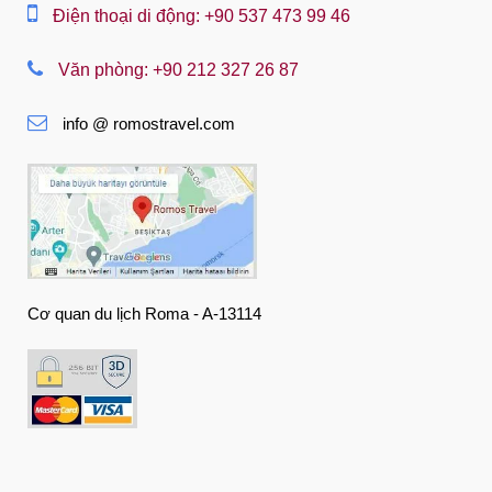
Dansk
Điện thoại di động: +90 537 473 99 46
Nederlands
Văn phòng: +90 212 327 26 87
Slovenská
info @ romostravel.com
Suomi
Français
Deutsch
Ελληνική
हिंदी
Cơ quan du lịch Roma - A-13114
Magyar
Indonesia
Italiano
日本語