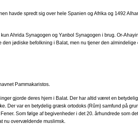
tionen havde spredt sig over hele Spanien og Afrika og 1492 Alham
r kun Ahrida Synagogen og Yanbol Synagogen i brug. Or-Ahayim 
ene den jødiske befolkning i Balat, men nu tjener den almindelige 
r navnet Pammakaristos.
tninger gjorde deres hjem i Balat. Der har altid været en betydel
ke. Der var en betydelig græsk ortodoks (Rûm) samfund på grund
t Fener. Som følge af begivenheder i det 20. århundrede som de
lat nu overvældende muslimsk.