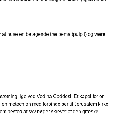
or at huse en betagende træ bema (pulpit) og være
sætning lige ved Vodina Caddesi. Et kapel for en
l en metochion med forbindelser til Jerusalem kirke
som bestod af syv bøger skrevet af den græske