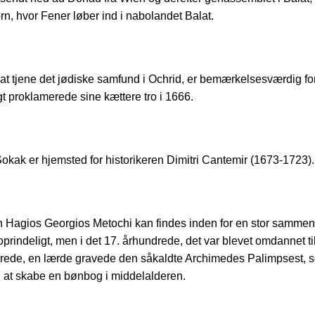
n, hvor Fener løber ind i nabolandet Balat.
 at tjene det jødiske samfund i Ochrid, er bemærkelsesværdig f
igt proklamerede sine kættere tro i 1666.
Sokak er hjemsted for historikeren Dimitri Cantemir (1673-1723).
en Hagios Georgios Metochi kan findes inden for en stor sammen
prindeligt, men i det 17. århundrede, det var blevet omdannet ti
undrede, en lærde gravede den såkaldte Archimedes Palimpsest, 
l at skabe en bønbog i middelalderen.