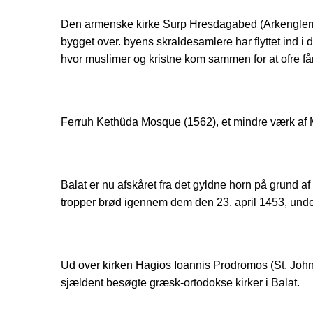
Den armenske kirke Surp Hresdagabed (Arkenglernes
bygget over. byens skraldesamlere har flyttet ind i
hvor muslimer og kristne kom sammen for at ofre få
Ferruh Kethüda Mosque (1562), et mindre værk af M
Balat er nu afskåret fra det gyldne horn på grund 
tropper brød igennem dem den 23. april 1453, under s
Ud over kirken Hagios Ioannis Prodromos (St. John th
sjældent besøgte græsk-ortodokse kirker i Balat.