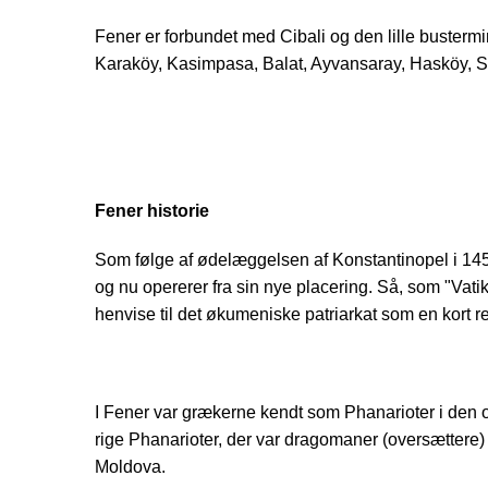
Fener er forbundet med Cibali og den lille bustermi
Karaköy, Kasimpasa, Balat, Ayvansaray, Hasköy, S
Fener historie
Som følge af ødelæggelsen af Konstantinopel i 1453,
og nu opererer fra sin nye placering. Så, som "Vatika
henvise til det økumeniske patriarkat som en kort r
I Fener var grækerne kendt som Phanarioter i den o
rige Phanarioter, der var dragomaner (oversættere)
Moldova.