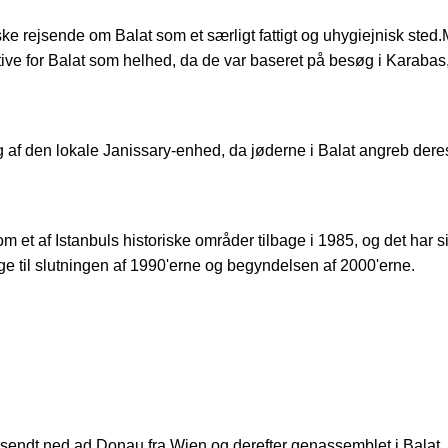
e rejsende om Balat som et særligt fattigt og uhygiejnisk sted
ive for Balat som helhed, da de var baseret på besøg i Karabas, 
f den lokale Janissary-enhed, da jøderne i Balat angreb deres 
et af Istanbuls historiske områder tilbage i 1985, og det har s
bage til slutningen af 1990'erne og begyndelsen af 2000'erne.
 sendt ned ad Donau fra Wien og derefter genassemblet i Balat, 