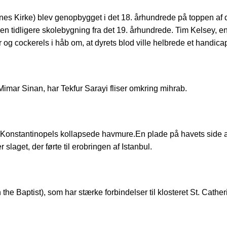
 Kirke) blev genopbygget i det 18. århundrede på toppen af de
 den tidligere skolebygning fra det 19. århundrede. Tim Kelsey, e
r og cockerels i håb om, at dyrets blod ville helbrede et handi
imar Sinan, har Tekfur Sarayi fliser omkring mihrab.
af Konstantinopels kollapsede havmure.En plade på havets side 
laget, der førte til erobringen af Istanbul.
e Baptist), som har stærke forbindelser til klosteret St. Cather