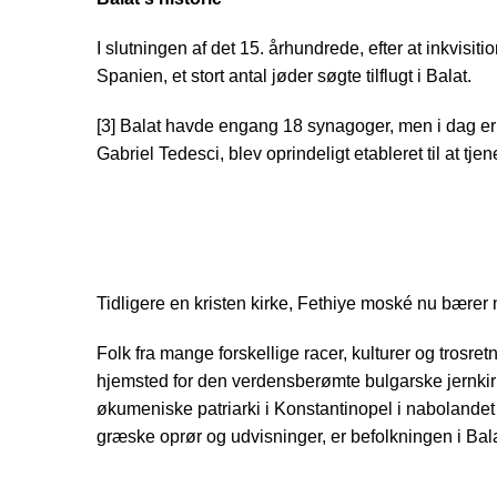
I slutningen af det 15. århundrede, efter at inkvisi
Spanien, et stort antal jøder søgte tilflugt i Balat.
[3] Balat havde engang 18 synagoger, men i dag e
Gabriel Tedesci, blev oprindeligt etableret til at tj
Tidligere en kristen kirke, Fethiye moské nu bære
Folk fra mange forskellige racer, kulturer og trosre
hjemsted for den verdensberømte bulgarske jernkir
økumeniske patriarki i Konstantinopel i nabolande
græske oprør og udvisninger, er befolkningen i Ba