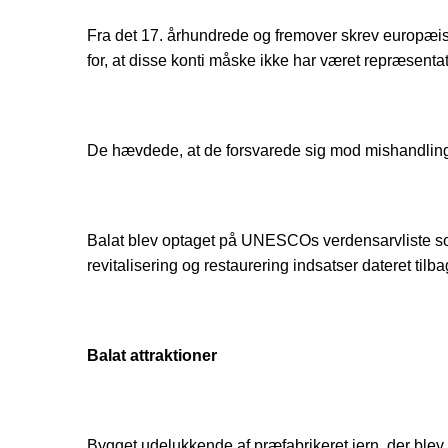
Fra det 17. århundrede og fremover skrev europæisk
for, at disse konti måske ikke har været repræsentat
De hævdede, at de forsvarede sig mod mishandling a
Balat blev optaget på UNESCOs verdensarvliste som 
revitalisering og restaurering indsatser dateret til
Balat attraktioner
Bygget udelukkende af præfabrikeret jern, der blev