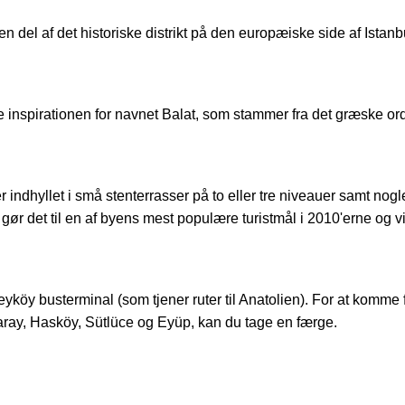
del af det historiske distrikt på den europæiske side af Istanbu
spirationen for navnet Balat, som stammer fra det græske ord pa
ndhyllet i små stenterrasser på to eller tre niveauer samt nogl
t gør det til en af byens mest populære turistmål i 2010'erne og v
beyköy busterminal (som tjener ruter til Anatolien). For at komme
ay, Hasköy, Sütlüce og Eyüp, kan du tage en færge.