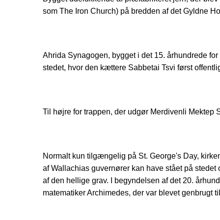
som The Iron Church) på bredden af det Gyldne Hor
Ahrida Synagogen, bygget i det 15. århundrede for
stedet, hvor den kættere Sabbetai Tsvi først offentl
Til højre for trappen, der udgør Merdivenli Mektep 
Normalt kun tilgængelig på St. George's Day, kirk
af Wallachias guvernører kan have stået på stedet o
af den hellige grav. I begyndelsen af det 20. årh
matematiker Archimedes, der var blevet genbrugt ti