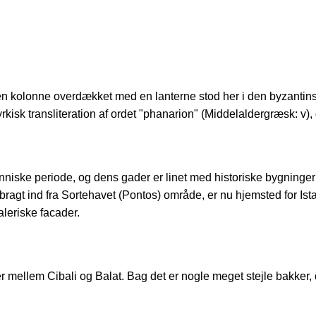
i en kolonne overdækket med en lanterne stod her i den byzantins
kisk transliteration af ordet "phanarion" (Middelaldergræsk: v), 
nniske periode, og dens gader er linet med historiske bygninge
bragt ind fra Sortehavet (Pontos) område, er nu hjemsted for Is
leriske facader.
 mellem Cibali og Balat. Bag det er nogle meget stejle bakker, der