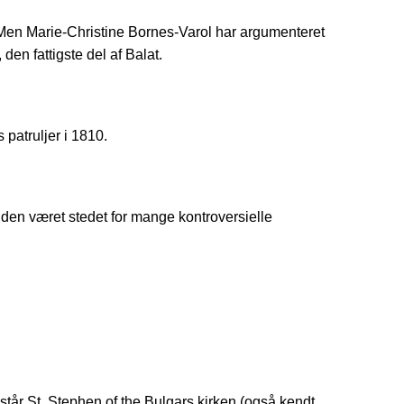
.Men Marie-Christine Bornes-Varol har argumenteret
den fattigste del af Balat.
patruljer i 1810.
iden været stedet for mange kontroversielle
står St. Stephen of the Bulgars kirken (også kendt