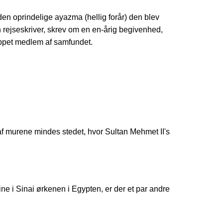
n oprindelige ayazma (hellig forår) den blev
n rejseskriver, skrev om en en-årig begivenhed,
cappet medlem af samfundet.
af murene mindes stedet, hvor Sultan Mehmet II's
ine i Sinai ørkenen i Egypten, er der et par andre