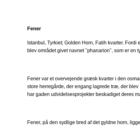
Fener
Istanbul, Tyrkiet; Golden Horn, Fatih kvarter. Ford
blev området givet navnet "phanarion", som er en tyr
Fener var et overvejende græsk kvarter i den osma
store herregårde, der engang lagrede træ, der blev 
har gaden udvidelsesprojekter beskadiget deres ma
Fener, på den sydlige bred af det gyldne horn, ligger