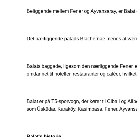
Beliggende mellem Fener og Ayvansaray, er Balat en 
Det nærliggende palads Blachernae menes at være in
Balats baggade, ligesom den nærliggende Fener, er i
omdannet til hoteller, restauranter og caféer, hvilke
Balat er på T5-sporvogn, der kører til Cibali og Ali
som Üsküdar, Karaköy, Kasimpasa, Fener, Ayvansar
Balat's historie