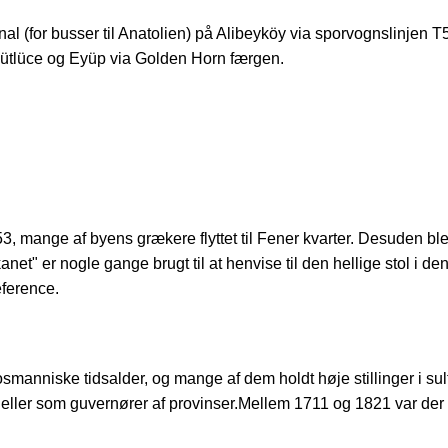
nal (for busser til Anatolien) på Alibeyköy via sporvognslinjen 
ütlüce og Eyüp via Golden Horn færgen.
 mange af byens grækere flyttet til Fener kvarter. Desuden blev 
net" er nogle gange brugt til at henvise til den hellige stol i de
eference.
smanniske tidsalder, og mange af dem holdt høje stillinger i su
 eller som guvernører af provinser.Mellem 1711 og 1821 var der 