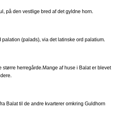
l, på den vestlige bred af det gyldne horn.
lation (palads), via det latinske ord palatium.
e større herregårde.Mange af huse i Balat er blevet
idere.
 fra Balat til de andre kvarterer omkring Guldhorn