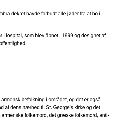
bra dekret havde forbudt alle jøder fra at bo i
Hospital, som blev åbnet i 1899 og designet af
offentlighed.
ig armensk befolkning i området, og det er også
 af dens nærhed til St. George's kirke og det
t armenske folkemord, det græske folkemord, anti-