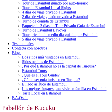
Tour de Estambul guiado por auto-horario
Tour de Estambul Local Sights
4 días de viaje privado a Estambul
2 días de viaje guiado privado a Estambul
Turno de comida de Estambul
Paquete de 3 días de Tour Privado Guía de Estambul
Turno de Estambul Layover
Tour privado de medio día guiado por Estambul
5 días de viaje privado a Estambul
Testimoniales
Contacta con nosotros
Blogs
Los sitios más visitados en Estambul
Sitios ocultos de Estambul
¿Por qué Estambul no es la capital de Turquía?
Estambul Tours
¿Qué es el Tour Guide?
¿Cómo ser guía turístico en Turquía?
El lado asiático de Estambul
Los mejores lugares para vivir en familia en Estambul
Taste Local en Estambul
F.A.Qs de
Pabellón de Kucuku