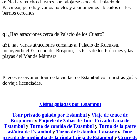
a
: No hay muchos lugares para alojarse cerca del Palacio de
Kucuksu, pero hay varios hoteles y apartamentos ubicados en los
barrios cercanos.
q
: ¿Hay atracciones cerca de Palacio de los Cuatro?
a
Sí, hay varias atracciones cercanas al Palacio de Kucuksu,
incluyendo el Estrecho del Bosporo, las Islas de los Príncipes y las
playas del Mar de Mármara.
Puedes reservar un tour de la ciudad de Estambul con nuestras guías
de viaje licenciadas.
Visitas guiadas por Estambul
Tour privado guiado por Estambul
y
Viaje de cruce de
Bosphorus
y
Paquete de 3 días de Tour Privado Guía de
Estambul
y
Turno de comida de Estambul
y
Turno de la parte
asiática de Estambul
y
Turno de Estambul Layover
y
Tour
privado de medio día de la ciudad vieja de Estambul
y
Cruce de