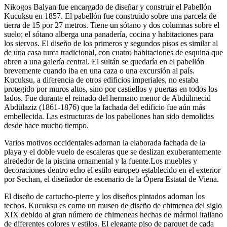
Nikogos Balyan fue encargado de diseñar y construir el Pabellón
Kucuksu en 1857. El pabellón fue construido sobre una parcela de
tierra de 15 por 27 metros. Tiene un sótano y dos columnas sobre el
suelo; el sótano alberga una panadería, cocina y habitaciones para
los siervos. El diseño de los primeros y segundos pisos es similar al
de una casa turca tradicional, con cuatro habitaciones de esquina que
abren a una galería central. El sultán se quedaría en el pabellón
brevemente cuando iba en una caza o una excursión al país.
Kucuksu, a diferencia de otros edificios imperiales, no estaba
protegido por muros altos, sino por castiellos y puertas en todos los
lados. Fue durante el reinado del hermano menor de Abdülmecid
Abdülaziz (1861-1876) que la fachada del edificio fue aún más
embellecida. Las estructuras de los pabellones han sido demolidas
desde hace mucho tiempo.
Varios motivos occidentales adornan la elaborada fachada de la
playa y el doble vuelo de escaleras que se deslizan exuberantemente
alrededor de la piscina ornamental y la fuente.Los muebles y
decoraciones dentro echo el estilo europeo establecido en el exterior
por Sechan, el diseñador de escenario de la Ópera Estatal de Viena.
El diseño de cartucho-pierre y los diseños pintados adornan los
techos. Kucuksu es como un museo de diseño de chimenea del siglo
XIX debido al gran número de chimeneas hechas de mármol italiano
de diferentes colores y estilos. El elegante piso de parquet de cada