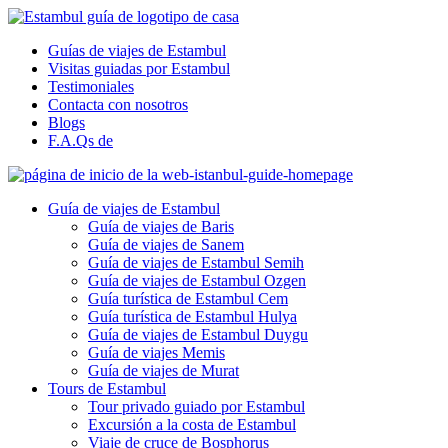
Guías de viajes de Estambul
Visitas guiadas por Estambul
Testimoniales
Contacta con nosotros
Blogs
F.A.Qs de
Guía de viajes de Estambul
Guía de viajes de Baris
Guía de viajes de Sanem
Guía de viajes de Estambul Semih
Guía de viajes de Estambul Ozgen
Guía turística de Estambul Cem
Guía turística de Estambul Hulya
Guía de viajes de Estambul Duygu
Guía de viajes Memis
Guía de viajes de Murat
Tours de Estambul
Tour privado guiado por Estambul
Excursión a la costa de Estambul
Viaje de cruce de Bosphorus