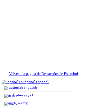
Volver a la página de Destacados de Estambul
es
Español
Español
en
Inglés
English
ar
Árabe
العربية
中文
zh
Chino