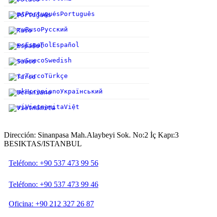
pt
Portugués
Português
ru
Ruso
Русский
es
Español
Español
sv
Sueco
Swedish
tr
Turco
Türkçe
uk
Ucraniano
Український
vi
Vietnamita
Việt
Dirección: Sinanpasa Mah.Alaybeyi Sok. No:2 İç Kapı:3
BESIKTAS/ISTANBUL
Teléfono: +90 537 473 99 56
Teléfono: +90 537 473 99 46
Oficina: +90 212 327 26 87