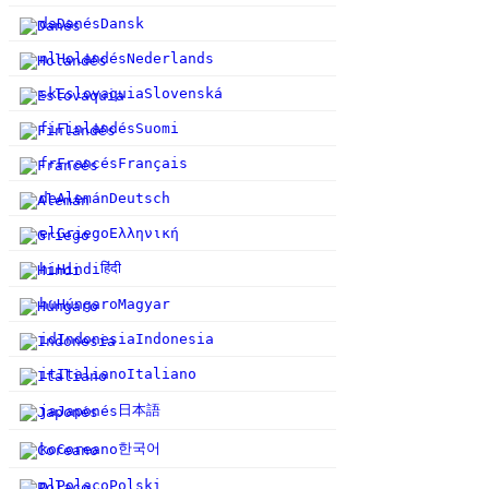
da
Danés
Dansk
nl
Holandés
Nederlands
sk
Eslovaquia
Slovenská
fi
Finlandés
Suomi
fr
Francés
Français
de
Alemán
Deutsch
el
Griego
Ελληνική
हिंदी
hi
Hindi
hu
Húngaro
Magyar
id
Indonesia
Indonesia
it
Italiano
Italiano
日本語
ja
Japonés
한국어
ko
Coreano
pl
Polaco
Polski