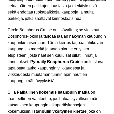
tietoa näiden paikkojen taustasta ja merkityksestä
sekä ehdottaa ruokapaikkoja, kauppoja ja muita
paikkoja, jotka saattavat kiinnostaa sinua.
Circle Bosphorus Cruise on lisävalinta; se vie sinut
Bosphorus-jokiin ja tarjoaa laajan näkymän kaupungin
kaupunkimaisemaan. Tämä kierros tarjoaa lähikuvan
kaupungista mereltä ja antaa sinulle erityisen
etupisteen, josta näet sen kuuluisat sillat, linnat ja
linnoitukset.
Pyöräily Bosphorus Cruise
on loistava
tapa ottaa tauko kaupungin vilkkaudesta ja
vilkkaudesta muutaman tunnin ajan nauttien
kaupungin nähtävyyksistä.
Sillä
Paikallinen kokemus Istanbulin matka
on
ihanteellinen vaihtoehto, jos haluat syvällisemmän
katsauksen kaupungin alkuperäiskansojen
kokemuksiin.
Istanbulin yksityinen kiertue
joka on