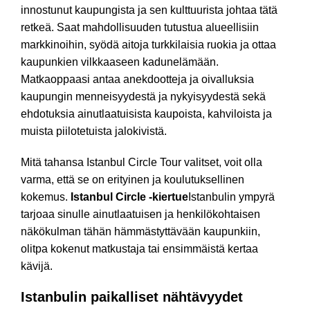
innostunut kaupungista ja sen kulttuurista johtaa tätä
retkeä. Saat mahdollisuuden tutustua alueellisiin
markkinoihin, syödä aitoja turkkilaisia ruokia ja ottaa
kaupunkien vilkkaaseen kadunelämään.
Matkaoppaasi antaa anekdootteja ja oivalluksia
kaupungin menneisyydestä ja nykyisyydestä sekä
ehdotuksia ainutlaatuisista kaupoista, kahviloista ja
muista piilotetuista jalokivistä.
Mitä tahansa Istanbul Circle Tour valitset, voit olla
varma, että se on erityinen ja koulutuksellinen
kokemus.
Istanbul Circle -kiertue
Istanbulin ympyrä
tarjoaa sinulle ainutlaatuisen ja henkilökohtaisen
näkökulman tähän hämmästyttävään kaupunkiin,
olitpa kokenut matkustaja tai ensimmäistä kertaa
kävijä.
Istanbulin paikalliset nähtävyydet