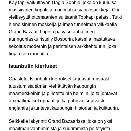
Käy läpi vaikuttavan Hagia Sophia, joka on kuuluisa
massiivinen kupoli ja monimutkaisia mosaiikkeja. Opi
ylellisyyttä ottomaanien sulttaanit Topkapi palatsi. Tutki
hieno sininen moskeija ja imeä tunnelmaa vilkkaalla
Grand Bazaar. Lopeta päiväsi rauhallinen
auringonlasku risteily Bosporin, katsella ihastuttava
sekoitus modernin ja perinteisen arkkitehtuurin, joka
linjaa sen rannoilla.
Istanbulin kiertueet
Opastetut Istanbulin kierrokset tarjoavat runsaasti
tutustumista tämän viehättävän kaupungin
maamerkkeihin ja piilotettuihin helmiin, joita johtavat
ammattimaiset oppaat, jotka puhuvat sujuvasti
englantia ja tuntevat kaupungin historian ja kulttuurin.
Seikkaile labyrintti Grand Bazaarissa, joka on yksi
maailman vanhimmista ja suurimmista peitetyistä