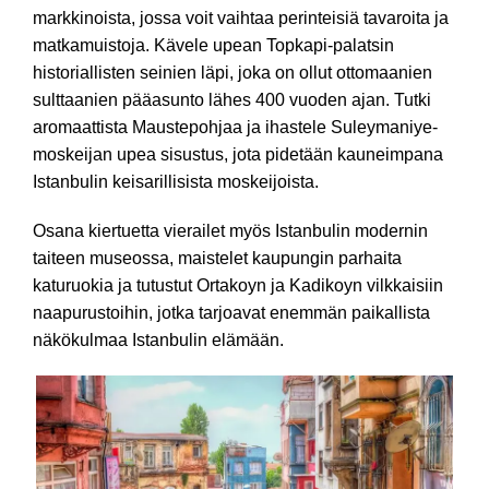
markkinoista, jossa voit vaihtaa perinteisiä tavaroita ja
matkamuistoja. Kävele upean Topkapi-palatsin
historiallisten seinien läpi, joka on ollut ottomaanien
sulttaanien pääasunto lähes 400 vuoden ajan. Tutki
aromaattista Maustepohjaa ja ihastele Suleymaniye-
moskeijan upea sisustus, jota pidetään kauneimpana
Istanbulin keisarillisista moskeijoista.
Osana kiertuetta vierailet myös Istanbulin modernin
taiteen museossa, maistelet kaupungin parhaita
katuruokia ja tutustut Ortakoyn ja Kadikoyn vilkkaisiin
naapurustoihin, jotka tarjoavat enemmän paikallista
näkökulmaa Istanbulin elämään.