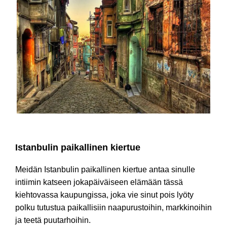
Istanbulin off-the-beaten-path kiertue
Istanbulin paikallinen kiertue
Meidän Istanbulin paikallinen kiertue antaa sinulle
intiimin katseen jokapäiväiseen elämään tässä
kiehtovassa kaupungissa, joka vie sinut pois lyöty
polku tutustua paikallisiin naapurustoihin, markkinoihin
ja teetä puutarhoihin.