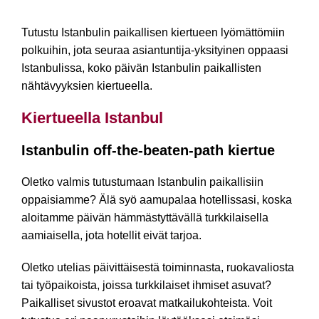
Istanbulin paikalliset nähtävyydet
Tutustu Istanbulin paikallisen kiertueen lyömättömiin
polkuihin, jota seuraa asiantuntija-yksityinen oppaasi
Istanbulissa, koko päivän Istanbulin paikallisten
nähtävyyksien kiertueella.
Kiertueella Istanbul
Istanbulin off-the-beaten-path kiertue
Oletko valmis tutustumaan Istanbulin paikallisiin
oppaisiamme? Älä syö aamupalaa hotellissasi, koska
aloitamme päivän hämmästyttävällä turkkilaisella
aamiaisella, jota hotellit eivät tarjoa.
Oletko utelias päivittäisestä toiminnasta, ruokavaliosta
tai työpaikoista, joissa turkkilaiset ihmiset asuvat?
Paikalliset sivustot eroavat matkailukohteista. Voit