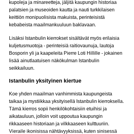
kupoleja ja minareetteja, jäljitä kaupungin historiaa
palatsien ja museoiden kautta ja nauti turkkilaisen
keittiön monipuolisista makuista, perinteisistä
kebabeista maailmankuuluun baklavaan.
Lisäksi Istanbulin kierrokset sisältävät myös erilaisia
kuljetusmuotoja - perinteisiä raitiovaunuja, lautoja
Bosporin yli ja kaapeleita Pierre Loti Hillille - jokainen
lisää ainutlaatuisen näkökulman Istanbulin
seikkailuun.
Istanbulin yksityinen kiertue
Koe yhden maailman vanhimmista kaupungeista
taikaa ja mystiikkaa yksityisellä Istanbulin kierroksella.
Tämä kierros sopii henkilökohtaisiin etuihisi ja
aikatauluun, jolloin voit uppoutua kaupungin
rikkaaseen historiaan ja vilkkaaseen kulttuuriin.
Vieraile ikonisissa nähtävyyksissä, kuten sinisessä