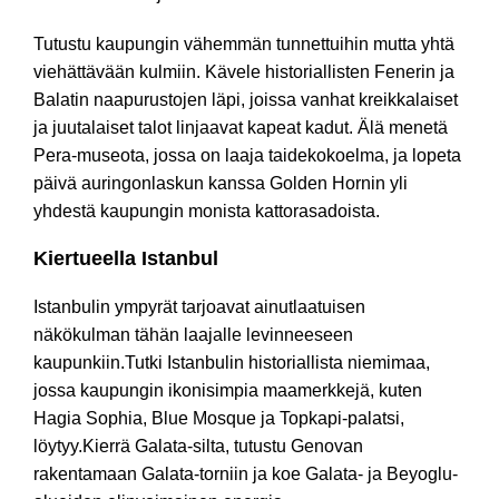
Tutustu kaupungin vähemmän tunnettuihin mutta yhtä
viehättävään kulmiin. Kävele historiallisten Fenerin ja
Balatin naapurustojen läpi, joissa vanhat kreikkalaiset
ja juutalaiset talot linjaavat kapeat kadut. Älä menetä
Pera-museota, jossa on laaja taidekokoelma, ja lopeta
päivä auringonlaskun kanssa Golden Hornin yli
yhdestä kaupungin monista kattorasadoista.
Kiertueella Istanbul
Istanbulin ympyrät tarjoavat ainutlaatuisen
näkökulman tähän laajalle levinneeseen
kaupunkiin.Tutki Istanbulin historiallista niemimaa,
jossa kaupungin ikonisimpia maamerkkejä, kuten
Hagia Sophia, Blue Mosque ja Topkapi-palatsi,
löytyy.Kierrä Galata-silta, tutustu Genovan
rakentamaan Galata-torniin ja koe Galata- ja Beyoglu-