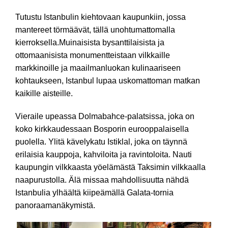
Tutustu Istanbulin kiehtovaan kaupunkiin, jossa
mantereet törmäävät, tällä unohtumattomalla
kierroksella.Muinaisista bysanttilaisista ja
ottomaanisista monumentteistaan vilkkaille
markkinoille ja maailmanluokan kulinaariseen
kohtaukseen, Istanbul lupaa uskomattoman matkan
kaikille aisteille.
Vieraile upeassa Dolmabahce-palatsissa, joka on
koko kirkkaudessaan Bosporin eurooppalaisella
puolella. Ylitä kävelykatu Istiklal, joka on täynnä
erilaisia kauppoja, kahviloita ja ravintoloita. Nauti
kaupungin vilkkaasta yöelämästä Taksimin vilkkaalla
naapurustolla. Älä missaa mahdollisuutta nähdä
Istanbulia ylhäältä kiipeämällä Galata-tornia
panoraamanäkymistä.