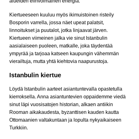
alueiden elinvoimainen energia.
Kiertueeseen kuuluu myös ikimuistoinen risteily
Bosporin varrella, jossa näet upeat palatsit,
linnoitukset ja puutalot, jotka linjaavat järven.
Kiertueen viimeinen jalka vie sinut Istanbulin
aasialaiseen puoleen, matkalle, joka täydentää
ympyrää ja tarjoaa katseen kaupungin vähemmän
vierailtuja, mutta yhtä kiehtovia naapurustoja.
Istanbulin kiertue
Löydä Istanbulin aarteet asiantuntevalla opastetulla
kierroksella. Anna asiantuntevien oppaidemme viedä
sinut läpi vuosisatojen historian, alkaen antiikin
Rooman aikakaudesta, byzanttisen kauden kautta
Ottomaanien valtakuntaan ja lopulta nykyaikaiseen
Turkkiin.