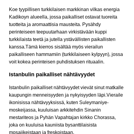
Koe tyypillisen turkkilaisen markkinan vilkas energia
Kadikoyn alueella, jossa paikalliset ostavat tuoreita
tuotteita ja aromaattisia mausteita. Pysähdy
perinteiseen teepuutarhaan virkistävään kuppi
turkkilaista teetä ja jutella ystävällisten paikallisten
kanssa.Tämä kierros sisältää myös vierailun
paikalliseen hammamiin (turkkilaiseen kylpyyn), jossa
voit kokea perinteisen puhdistuksen rituaalin.
Istanbulin paikalliset nähtävyydet
Istanbulin paikalliset nähtävyydet vievät sinut matkalle
kaupungin menneisyyden ja nykyisyyden läpi.Vieraile
ikonisissa nähtävyyksissä, kuten Suleymaniye-
moskeijassa, kuuluisan arkkitehdin Sinanin
mestariteos ja Pyhän Vapahtajan kirkko Chorassa,
joka on kuuluisa kauniista bysanttilaisista
mosaiikeistaan ja freskoistaan.