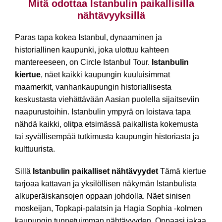
Mitä odottaa Istanbulin paikallisilla
nähtävyyksillä
Paras tapa kokea Istanbul, dynaaminen ja
historiallinen kaupunki, joka ulottuu kahteen
mantereeseen, on Circle Istanbul Tour.
Istanbulin
kiertue
, näet kaikki kaupungin kuuluisimmat
maamerkit, vanhankaupungin historiallisesta
keskustasta viehättävään Aasian puolella sijaitseviin
naapurustoihin. Istanbulin ympyrä on loistava tapa
nähdä kaikki, olitpa etsimässä paikallista kokemusta
tai syvällisempää tutkimusta kaupungin historiasta ja
kulttuurista.
Sillä
Istanbulin paikalliset nähtävyydet
Tämä kiertue
tarjoaa kattavan ja yksilöllisen näkymän Istanbulista
alkuperäiskansojen oppaan johdolla. Näet sinisen
moskeijan, Topkapi-palatsin ja Hagia Sophia -kolmen
kaupungin tunnetuimman nähtävyyden. Oppaasi jakaa