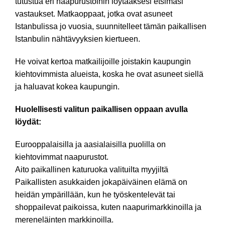
tutustua eri naapurustoihin löytääksesi etsimäsi
vastaukset. Matkaoppaat, jotka ovat asuneet
Istanbulissa jo vuosia, suunnitelleet tämän paikallisen
Istanbulin nähtävyyksien kiertueen.
He voivat kertoa matkailijoille joistakin kaupungin
kiehtovimmista alueista, koska he ovat asuneet siellä
ja haluavat kokea kaupungin.
Huolellisesti valitun paikallisen oppaan avulla
löydät:
Eurooppalaisilla ja aasialaisilla puolilla on
kiehtovimmat naapurustot.
Aito paikallinen katuruoka valituilta myyjiltä
Paikallisten asukkaiden jokapäiväinen elämä on
heidän ympärillään, kun he työskentelevät tai
shoppailevat paikoissa, kuten naapurimarkkinoilla ja
mereneläinten markkinoilla.