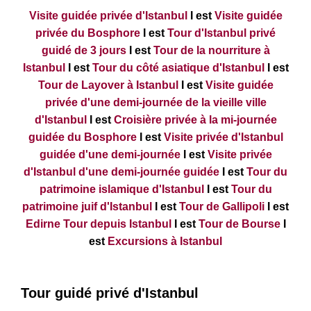
Visite guidée privée d'Istanbul
I est
Visite guidée
privée du Bosphore
I est
Tour d'Istanbul privé
guidé de 3 jours
I est
Tour de la nourriture à
Istanbul
I est
Tour du côté asiatique d'Istanbul
I est
Tour de Layover à Istanbul
I est
Visite guidée
privée d'une demi-journée de la vieille ville
d'Istanbul
I est
Croisière privée à la mi-journée
guidée du Bosphore
I est
Visite privée d'Istanbul
guidée d'une demi-journée
I est
Visite privée
d'Istanbul d'une demi-journée guidée
I est
Tour du
patrimoine islamique d'Istanbul
I est
Tour du
patrimoine juif d'Istanbul
I est
Tour de Gallipoli
I est
Edirne Tour depuis Istanbul
I est
Tour de Bourse
I
est
Excursions à Istanbul
Tour guidé privé d'Istanbul