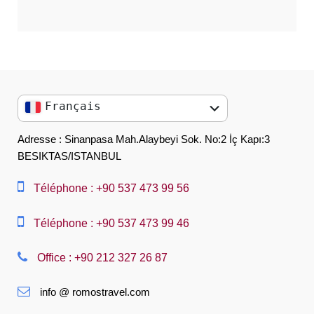
Français
English
Adresse : Sinanpasa Mah.Alaybeyi Sok. No:2 İç Kapı:3
BESIKTAS/ISTANBUL
العربية
中文
Téléphone : +90 537 473 99 56
Dansk
Téléphone : +90 537 473 99 46
Nederlands
Office : +90 212 327 26 87
Slovenská
info @ romostravel.com
Suomi