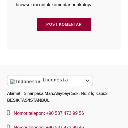
browser ini untuk komentar berikutnya.
Indonesia
English
Alamat : Sinanpasa Mah.Alaybeyi Sok. No:2 İç Kapı:3
BESIKTAS/ISTANBUL
العربية
中文
Nomor telepon: +90 537 473 99 56
Dansk
Nomor telepon: +90 537 473 99 46