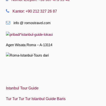
Nederlands
Kantor: +90 212 327 26 87
Slovenská
info @ romostravel.com
Suomi
Français
Deutsch
Agen Wisata Roma – A-13114
Ελληνική
हिंदी
Magyar
Indonesia
Italiano
Istanbul Tour Guide
日本語
Tur Tur Tur Tur Istanbul Guide Baris
한국어