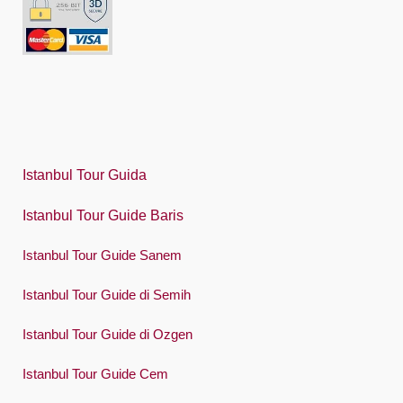
Indonesia
Italiano
日本語
한국어
Polski
Istanbul Tour Guida
Português
Istanbul Tour Guide Baris
Русский
Español
Istanbul Tour Guide Sanem
Swedish
Istanbul Tour Guide di Semih
Türkçe
Istanbul Tour Guide di Ozgen
Український
Istanbul Tour Guide Cem
Việt