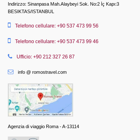
English
Indirizzo: Sinanpasa Mah.Alaybeyi Sok. No:2 İç Kapı:3
BESIKTAS/ISTANBUL
العربية
中文
Telefono cellulare: +90 537 473 99 56
Dansk
Telefono cellulare: +90 537 473 99 46
Nederlands
Ufficio: +90 212 327 26 87
Slovenská
info @ romostravel.com
Suomi
Français
Deutsch
Ελληνική
हिंदी
Agenzia di viaggio Roma - A-13114
Magyar