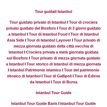
Tour guidati Istanbul
Tour guidato privato di Istanbul
I
Tour di crociera
privato guidato del Bosforo
I
Tour di 3 giorni guidato
a Istanbul
I
Tour di Istanbul Food
I
Tour di Istanbul
Asia Side
I
Tour di Istanbul Layover
I
Tour privato di
mezza giornata guidato della città vecchia di
Istanbul
I
Crociera privata a metà giornata guidata
sul Bosforo
I
Tour privato di mezza giornata guidato
a Istanbul
I
Tour storico di Istanbul di mezza giornata
I
Istanbul Patrimonio islamico
I
Tour del patrimonio
ebraico di Istanbul
I
Tour di Gallipoli
I
Tour di Edirne
da Istanbul
I
Tour di Bursa
Istanbul Tour Guide
Istanbul Tour Guide Baris
I
Istanbul Tour Guide