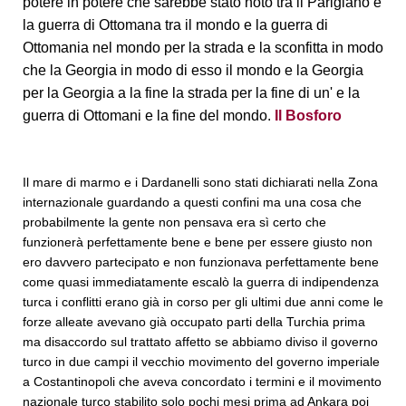
potere in potere che sarebbe stato noto tra il Parigiano e
la guerra di Ottomana tra il mondo e la guerra di
Ottomania nel mondo per la strada e la sconfitta in modo
che la Georgia in modo di esso il mondo e la Georgia
per la Georgia a la fine la strada per la fine di un' e la
guerra di Ottomani e la fine del mondo.
Il Bosforo
Il mare di marmo e i Dardanelli sono stati dichiarati nella Zona
internazionale guardando a questi confini ma una cosa che
probabilmente la gente non pensava era sì certo che
funzionerà perfettamente bene e bene per essere giusto non
ero davvero partecipato e non funzionava perfettamente bene
come quasi immediatamente escalò la guerra di indipendenza
turca i conflitti erano già in corso per gli ultimi due anni come le
forze alleate avevano già occupato parti della Turchia prima
ma disaccordo sul trattato affetto se abbiamo diviso il governo
turco in due campi il vecchio movimento del governo imperiale
a Costantinopoli che aveva concordato i termini e il movimento
nazionale turco stabilito solo pochi mesi prima ad Ankara poi