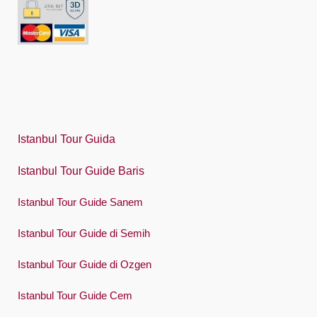
Indonesia
Italiano
日本語
한국어
Polski
Istanbul Tour Guida
Português
Istanbul Tour Guide Baris
Русский
Istanbul Tour Guide Sanem
Español
Swedish
Istanbul Tour Guide di Semih
Türkçe
Istanbul Tour Guide di Ozgen
Український
Istanbul Tour Guide Cem
Việt