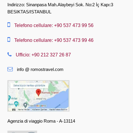
English
Indirizzo: Sinanpasa Mah.Alaybeyi Sok. No:2 İç Kapı:3
BESIKTAS/ISTANBUL
العربية
中文
Telefono cellulare: +90 537 473 99 56
Dansk
Telefono cellulare: +90 537 473 99 46
Nederlands
Ufficio: +90 212 327 26 87
Slovenská
info @ romostravel.com
Suomi
Français
Deutsch
Ελληνική
हिंदी
Agenzia di viaggio Roma - A-13114
Magyar