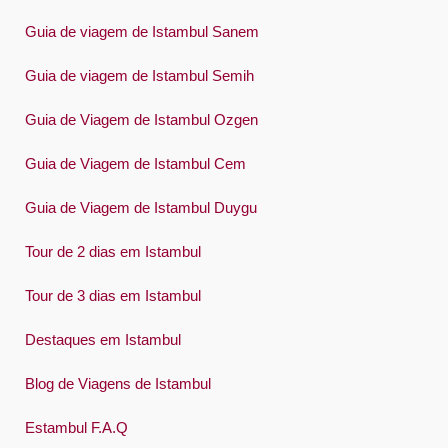
한국어
Guia de viagem de Istambul Sanem
Polski
Guia de viagem de Istambul Semih
Português
Guia de Viagem de Istambul Ozgen
Русский
Guia de Viagem de Istambul Cem
Español
Swedish
Guia de Viagem de Istambul Duygu
Türkçe
Tour de 2 dias em Istambul
Український
Tour de 3 dias em Istambul
Việt
Destaques em Istambul
Blog de Viagens de Istambul
Estambul F.A.Q