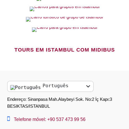
TOURS EM ISTAMBUL COM MIDIBUS
Português
English
Endereço: Sinanpasa Mah.Alaybeyi Sok. No:2 İç Kapı:3
BESIKTAS/ISTANBUL
العربية
中文
Telefone móvel: +90 537 473 99 56