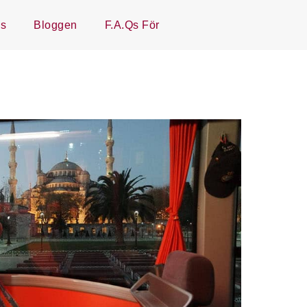
ss
Bloggen
F.A.Qs För