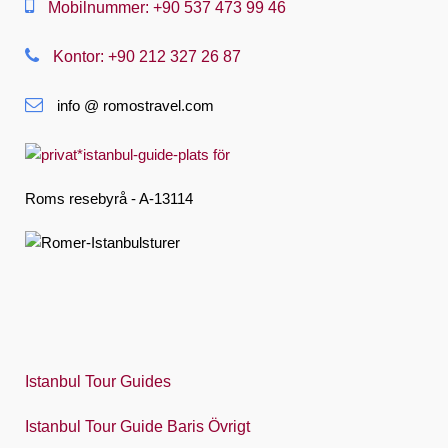
Mobilnummer: +90 537 473 99 46
Nederlands
Kontor: +90 212 327 26 87
Slovenská
info @ romostravel.com
Suomi
Français
Deutsch
Roms resebyrå - A-13114
Ελληνική
हिंदी
Magyar
Indonesia
Italiano
Istanbul Tour Guides
日本語
Istanbul Tour Guide Baris Övrigt