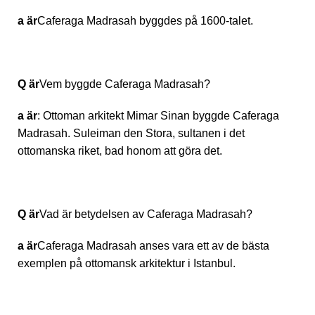
a är
Caferaga Madrasah byggdes på 1600-talet.
Q är
Vem byggde Caferaga Madrasah?
a är
: Ottoman arkitekt Mimar Sinan byggde Caferaga
Madrasah. Suleiman den Stora, sultanen i det
ottomanska riket, bad honom att göra det.
Q är
Vad är betydelsen av Caferaga Madrasah?
a är
Caferaga Madrasah anses vara ett av de bästa
exemplen på ottomansk arkitektur i Istanbul.