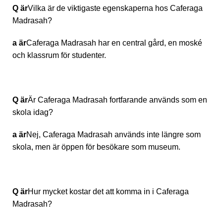
Q är
Vilka är de viktigaste egenskaperna hos Caferaga
Madrasah?
a är
Caferaga Madrasah har en central gård, en moské
och klassrum för studenter.
Q är
Är Caferaga Madrasah fortfarande används som en
skola idag?
a är
Nej, Caferaga Madrasah används inte längre som
skola, men är öppen för besökare som museum.
Q är
Hur mycket kostar det att komma in i Caferaga
Madrasah?