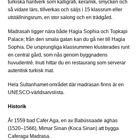
turkiska hantverk som kalligrafi, keramik, smycken och
så vidare lärs, tillverkas och säljs i 15 klassrum eller
utställningsrum, en stor salong och en trädgård.
Madrasah ligger nära både Hagia Sophia och Topkapi
Palace; från den smala gatan kan du gå ner till Hagia
Sophia. De ursprungliga klassrummen klusterades runt
en central gård, som nås genom byggnadens
huvudentré. Inuti hittar du en restaurang som serverar
autentisk turkisk mat.
Hela Sultanhamet-området där madrasan finns är en
UNESCO-världsarvslista.
Historik
År 1559 bad Cafer Aga, en av Babüssaade aghas
(1520–1566), Mimar Sinan (Koca Sinan) att bygga
Caferaga Madrasa.