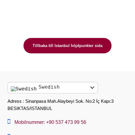
Tillbaka till Istanbul höjdpunkter sida
Swedish
English
Adress : Sinanpasa Mah.Alaybeyi Sok. No:2 İç Kapı:3
BESIKTAS/ISTANBUL
العربية
中文
Mobilnummer: +90 537 473 99 56
Dansk