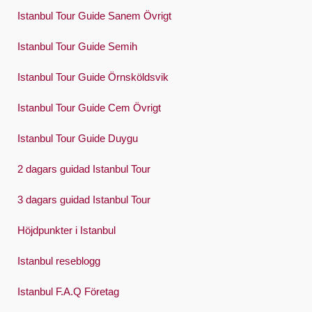
한국어
Istanbul Tour Guide Sanem Övrigt
Polski
Istanbul Tour Guide Semih
Português
Istanbul Tour Guide Örnsköldsvik
Русский
Istanbul Tour Guide Cem Övrigt
Español
Swedish
Istanbul Tour Guide Duygu
Türkçe
2 dagars guidad Istanbul Tour
Український
3 dagars guidad Istanbul Tour
Việt
Höjdpunkter i Istanbul
Istanbul reseblogg
Istanbul F.A.Q Företag