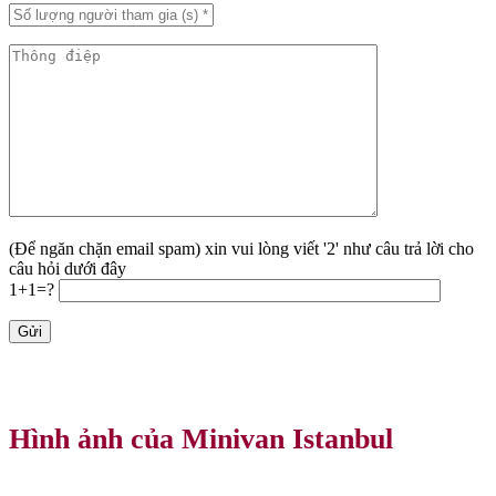
(Để ngăn chặn email spam) xin vui lòng viết '2' như câu trả lời cho
câu hỏi dưới đây
1+1=?
Hình ảnh của Minivan Istanbul