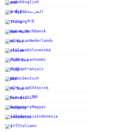
en
Anh
English
ar
Ả Rập
العربية
中文
zh
Trung
da
Đan Mạch
Dansk
nl
Hà Lan
Nederlands
sk
Slovak
Slovenská
fi
Phần Lan
Suomi
fr
Pháp
Français
de
Đức
Deutsch
el
Hy Lạp
Ελληνική
हिंदी
hi
Hin-ddi
hu
Hungary
Magyar
id
Indonesia
Indonesia
it
Ý
Italiano