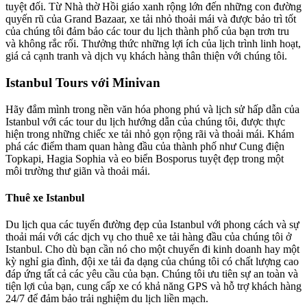
tuyệt đối. Từ Nhà thờ Hồi giáo xanh rộng lớn đến những con đường
quyến rũ của Grand Bazaar, xe tải nhỏ thoải mái và được bảo trì tốt
của chúng tôi đảm bảo các tour du lịch thành phố của bạn trơn tru
và không rắc rối. Thưởng thức những lợi ích của lịch trình linh hoạt,
giá cả cạnh tranh và dịch vụ khách hàng thân thiện với chúng tôi.
Istanbul Tours với Minivan
Hãy đắm mình trong nền văn hóa phong phú và lịch sử hấp dẫn của
Istanbul với các tour du lịch hướng dẫn của chúng tôi, được thực
hiện trong những chiếc xe tải nhỏ gọn rộng rãi và thoải mái. Khám
phá các điểm tham quan hàng đầu của thành phố như Cung điện
Topkapi, Hagia Sophia và eo biển Bosporus tuyệt đẹp trong một
môi trường thư giãn và thoải mái.
Thuê xe Istanbul
Du lịch qua các tuyến đường đẹp của Istanbul với phong cách và sự
thoải mái với các dịch vụ cho thuê xe tải hàng đầu của chúng tôi ở
Istanbul. Cho dù bạn cần nó cho một chuyến đi kinh doanh hay một
kỳ nghỉ gia đình, đội xe tải đa dạng của chúng tôi có chất lượng cao
đáp ứng tất cả các yêu cầu của bạn. Chúng tôi ưu tiên sự an toàn và
tiện lợi của bạn, cung cấp xe có khả năng GPS và hỗ trợ khách hàng
24/7 để đảm bảo trải nghiệm du lịch liền mạch.