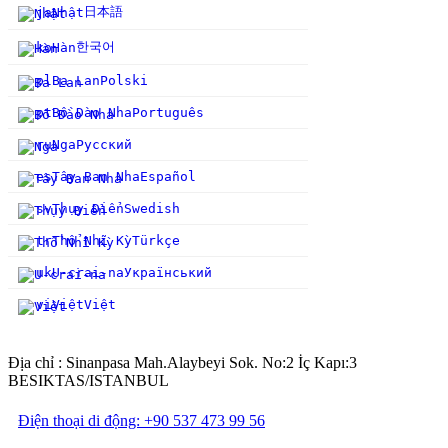
日本語
ja
Nhật
한국어
ko
Hàn
pl
Ba Lan
Polski
pt
Bồ Đào Nha
Português
ru
Nga
Русский
es
Tây Ban Nha
Español
sv
Thụy Điển
Swedish
tr
Thổ Nhĩ Kỳ
Türkçe
uk
U-crai-na
Український
vi
Việt
Việt
Địa chỉ : Sinanpasa Mah.Alaybeyi Sok. No:2 İç Kapı:3
BESIKTAS/ISTANBUL
Điện thoại di động: +90 537 473 99 56