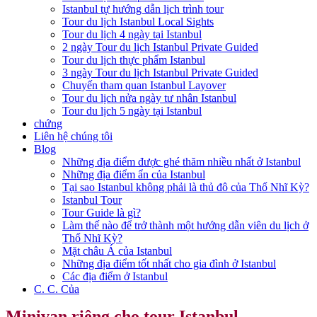
Istanbul tự hướng dẫn lịch trình tour
Tour du lịch Istanbul Local Sights
Tour du lịch 4 ngày tại Istanbul
2 ngày Tour du lịch Istanbul Private Guided
Tour du lịch thực phẩm Istanbul
3 ngày Tour du lịch Istanbul Private Guided
Chuyến tham quan Istanbul Layover
Tour du lịch nửa ngày tư nhân Istanbul
Tour du lịch 5 ngày tại Istanbul
chứng
Liên hệ chúng tôi
Blog
Những địa điểm được ghé thăm nhiều nhất ở Istanbul
Những địa điểm ẩn của Istanbul
Tại sao Istanbul không phải là thủ đô của Thổ Nhĩ Kỳ?
Istanbul Tour
Tour Guide là gì?
Làm thế nào để trở thành một hướng dẫn viên du lịch ở
Thổ Nhĩ Kỳ?
Mặt châu Á của Istanbul
Những địa điểm tốt nhất cho gia đình ở Istanbul
Các địa điểm ở Istanbul
C. C. Của
Minivan riêng cho tour Istanbul