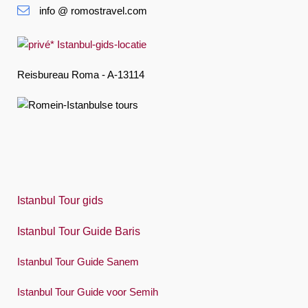
info @ romostravel.com
Suomi
Français
Deutsch
Reisbureau Roma - A-13114
Ελληνική
हिंदी
Magyar
Indonesia
Italiano
Istanbul Tour gids
日本語
Istanbul Tour Guide Baris
한국어
Istanbul Tour Guide Sanem
Polski
Istanbul Tour Guide voor Semih
Português