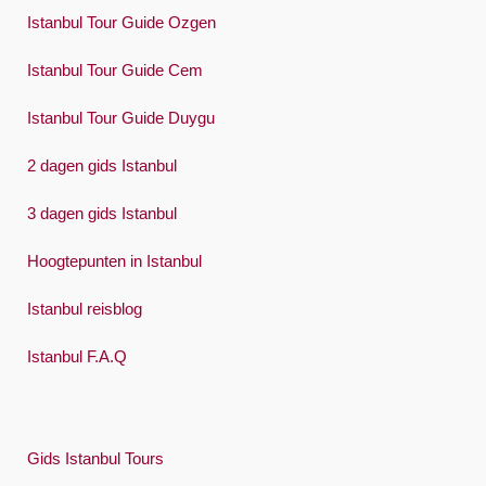
Istanbul Tour Guide Ozgen
Русский
Istanbul Tour Guide Cem
Español
Swedish
Istanbul Tour Guide Duygu
Türkçe
2 dagen gids Istanbul
Український
3 dagen gids Istanbul
Việt
Hoogtepunten in Istanbul
Istanbul reisblog
Istanbul F.A.Q
Gids Istanbul Tours