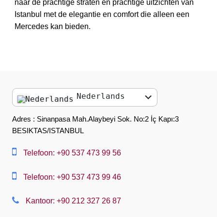
naar de prachtige straten en prachtige uitzichten van
Istanbul met de elegantie en comfort die alleen een
Mercedes kan bieden.
Nederlands
English
Adres : Sinanpasa Mah.Alaybeyi Sok. No:2 İç Kapı:3
BESIKTAS/ISTANBUL
العربية
中文
Telefoon: +90 537 473 99 56
Dansk
Telefoon: +90 537 473 99 46
Nederlands
Kantoor: +90 212 327 26 87
Slovenská