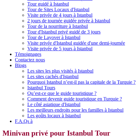
Tour guidé à Istanbul
Tour de Sites Locaux d'Istanbul
Visite privée de 4 jours à Istanbul
2 jours de tournée guidée privée à Istanbul
Tour de la nourriture à Istanbul
Tour d'Istanbul privé guidé de 3 jours
Tour de Layover à Istanbul
Visite privée d'Istanbul guidée d'une demi-journée
Visite privée de 5 jours à Istanbul
Témoignages
Contactez nous
Blogs
Les sites les plus visités à Istanbul
Les sites cachés d'Istanbul
Pourquoi Istanbul n’est-il pas la capitale de la Turquie ?
Istanbul Tours
Qu’est-ce que le guide touristique ?
Comment devenir guide touristique en Turquie ?
Le côté asiatique d'Istanbul
Les meilleurs endroits pour les familles à Istanbul
Les goûts locaux à Istanbul
F.A.Qs à
Minivan privé pour Istanbul Tour