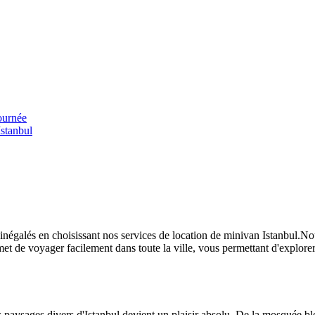
ournée
Istanbul
té inégalés en choisissant nos services de location de minivan Istanbul
t de voyager facilement dans toute la ville, vous permettant d'explorer 
es paysages divers d'Istanbul devient un plaisir absolu. De la mosquée