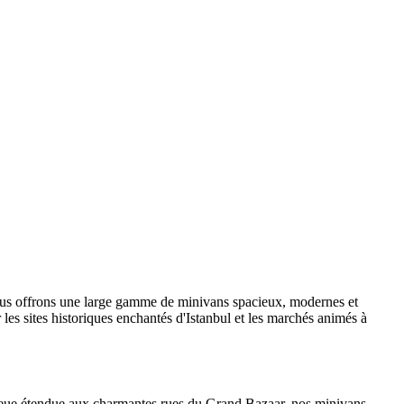
.Nous offrons une large gamme de minivans spacieux, modernes et
les sites historiques enchantés d'Istanbul et les marchés animés à
 bleue étendue aux charmantes rues du Grand Bazaar, nos minivans