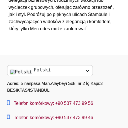
delegacji biznesowych, rodzinnych wakacji lub
wycieczek grupowych, oferując zarówno przestrzeń,
jak i styl. Podróżuj po pięknych ulicach Stambule i
zachwycających widoków z elegancją i komfortem,
który tylko Mercedes może zaoferować.
Polski
English
Adres: Sinanpasa Mah.Alaybeyi Sok. nr 2 İç Kapı:3
BESIKTAS/ISTANBUL
العربية
中文
Telefon komórkowy: +90 537 473 99 56
Dansk
Telefon komórkowy: +90 537 473 99 46
Nederlands