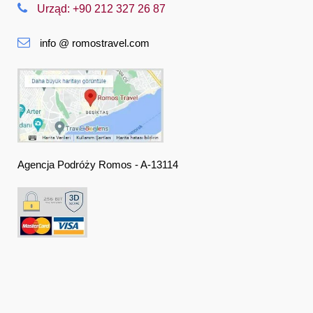
Urząd: +90 212 327 26 87
Slovenská
info @ romostravel.com
Suomi
Français
Deutsch
Ελληνική
हिंदी
Agencja Podróży Romos - A-13114
Magyar
Indonesia
Italiano
日本語
한국어