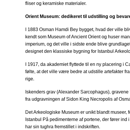
fliser og keramiske materialer.
Orient Museum: dedikeret til udstilling og bevar
I 1883 Osman Hamdi Bey bygget, hvad der ville bliv
kendt som Museum of Ancient Orient og huser mange
imperium, og det ville i sidste ende blive grundlag
designet den klassiske bygning for Istanbul Arkeol
I 1917, da akademiet flyttede til en ny placering 
følte, at det ville være bedre at udstille artefakt
rige.
Iskenders grav (Alexander Sarcophagus), gravene t
fra udgravningen af Sidon King Necropolis af Osm
Det Arkeologiske Museum er unikt blandt museer, ford
Istanbul På pedimenterne af portene, der fører ind 
har sin tughra fremstillet i indskriften.