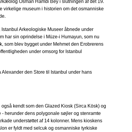
g arkæolog Osman Hamdi Bey i slutningen af det 19.
te virkelige museum i historien om det osmanniske
de.
a Istanbul Arkeologiske Museer åbnede under
eum har sin oprindelse i Müze-i Humayun, som nu
iosk, som blev bygget under Mehmet den Erobrerens
 offentligheden under omsorg for Istanbul
lexander den Store til Istanbul under hans
den også kendt som den Glazed Kiosk (Sirca Kösk) og
 - herunder dens polygonale søjler og stenramte
orarkade understøttet af 14 kolonner. Mens kioskens
alon er fyldt med selcuk og osmanniske tyrkiske