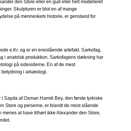
ander den Store eller en gud eller helt modelleret
gninger. Skulpturen er blot en af mange
ydelse på menneskets historie, er genstand for
drede e.Kr. og er en enestående artefakt. Sarkofag,
fag i anatolsk produktion. Sarkofagens dækning har
ytologi på sidesiderne. En af de mest
k betydning i arkæologi.
r i Sayda af Osman Hamdi Bey, den første tyrkiske
n Store og perserne, er blandt de mest slående
vn menes at have tilhørt ikke Alexander den Store,
ndet.