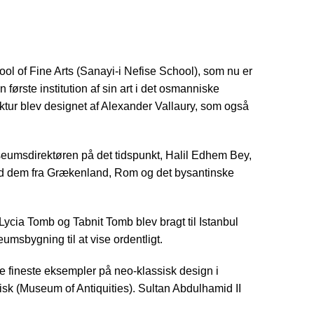
ol of Fine Arts (Sanayi-i Nefise School), som nu er
rste institution af sin art i det osmanniske
uktur blev designet af Alexander Vallaury, som også
useumsdirektøren på det tidspunkt, Halil Edhem Bey,
t end dem fra Grækenland, Rom og det bysantinske
cia Tomb og Tabnit Tomb blev bragt til Istanbul
sbygning til at vise ordentligt.
 de fineste eksempler på neo-klassisk design i
kisk (Museum of Antiquities). Sultan Abdulhamid II