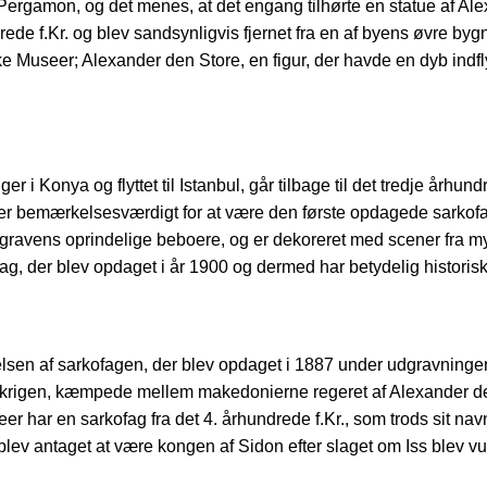
ergamon, og det menes, at det engang tilhørte en statue af Alex
rede f.Kr. og blev sandsynligvis fjernet fra en af byens øvre by
 Museer; Alexander den Store, en figur, der havde en dyb indfl
 Konya og flyttet til Istanbul, går tilbage til det tredje århun
ag er bemærkelsesværdigt for at være den første opdagede sarko
e gravens oprindelige beboere, og er dekoreret med scener fra m
fag, der blev opdaget i år 1900 og dermed har betydelig historis
lsen af sarkofagen, der blev opdaget i 1887 under udgravninge
s-krigen, kæmpede mellem makedonierne regeret af Alexander de
er har en sarkofag fra det 4. århundrede f.Kr., som trods sit na
v antaget at være kongen af Sidon efter slaget om Iss blev vu