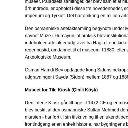
museer. Paladsets samlinger, der blev samlet af mu
århundrede, er opholdt i disse tre hovedenheder, s
imperium og Tyrkiet. Det har omkring en million artefa
Den osmanniske artefaktsamling begyndte under Me
navnet Müze-i Hümayun, at praksis blev institutio
indeholder artefakter udgravet fra Hagia Irene kir
regeringstid, omdannet til et museum. I 1880, efter 
Arkeologiske Museum.
Osman Hamdi Bey opdagede kong Sidons nekropol og
udgravninger i Sayda (Sidon) mellem 1887 og 188
Museet for Tile Kiosk (Çinili Köşk)
Den Tilede Kiosk går tilbage til 1472 CE og er mus
blev bestilt af den osmanniske Sultan Mehmed den
mursten - har ført til sin tilskrivning til en ukend
frontindgang er en enkelt historie, har bygningens 