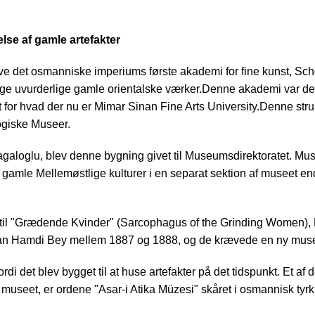
else af gamle artefakter
e det osmanniske imperiums første akademi for fine kunst, Scho
 uvurderlige gamle orientalske værker.Denne akademi var den fø
et for hvad der nu er Mimar Sinan Fine Arts University.Denne str
ogiske Museer.
i Cagaloglu, blev denne bygning givet til Museumsdirektoratet. M
er fra gamle Mellemøstlige kulturer i en separat sektion af musee
il "Grædende Kvinder" (Sarcophagus of the Grinding Women), Ly
an Hamdi Bey mellem 1887 og 1888, og de krævede en ny museum
i det blev bygget til at huse artefakter på det tidspunkt. Et af
i museet, er ordene "Asar-i Atika Müzesi" skåret i osmannisk tyr