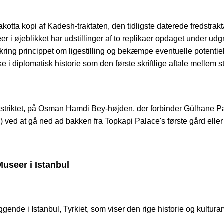
otta kopi af Kadesh-traktaten, den tidligste daterede fredstrakt
er i øjeblikket har udstillinger af to replikaer opdaget under u
kring princippet om ligestilling og bekæmpe eventuelle potentiell
i diplomatisk historie som den første skriftlige aftale mellem st
-distriktet, på Osman Hamdi Bey-højden, der forbinder Gülhane
ved at gå ned ad bakken fra Topkapi Palace's første gård elle
useer i Istanbul
nde i Istanbul, Tyrkiet, som viser den rige historie og kultura