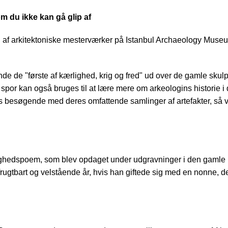
m du ikke kan gå glip af
g af arkitektoniske mesterværker på Istanbul Archaeology Mu
 de "første af kærlighed, krig og fred" ud over de gamle skulp
spor kan også bruges til at lære mere om arkeologins historie i 
es besøgende med deres omfattende samlinger af artefakter, så 
ighedspoem, som blev opdaget under udgravninger i den gamle by 
 frugtbart og velstående år, hvis han giftede sig med en nonne,