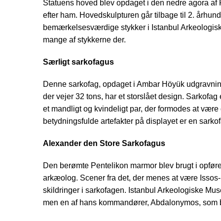
Statuens hoved blev opdaget i den nedre agora af P
efter ham. Hovedskulpturen går tilbage til 2. århund
bemærkelsesværdige stykker i Istanbul Arkeologiske
mange af stykkerne der.
Særligt sarkofagus
Denne sarkofag, opdaget i Ambar Höyük udgravninger i
der vejer 32 tons, har et storslået design. Sarkof
et mandligt og kvindeligt par, der formodes at vær
betydningsfulde artefakter på displayet er en sarko
Alexander den Store Sarkofagus
Den berømte Pentelikon marmor blev brugt i opføre
arkæolog. Scener fra det, der menes at være Isso
skildringer i sarkofagen. Istanbul Arkeologiske Muse
men en af hans kommandører, Abdalonymos, som ble