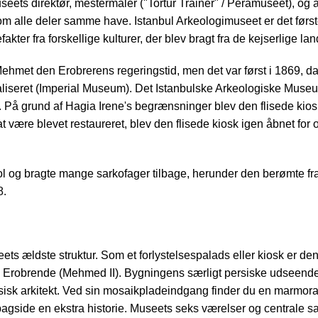
seets direktør, mestermaler ("Tortur Trainer" / Peramuseet), o
om alle deler samme have. Istanbul Arkeologimuseet er det førs
kter fra forskellige kulturer, der blev bragt fra de kejserlige lan
hmet den Erobrerens regeringstid, men det var først i 1869, d
naliseret (Imperial Museum). Det Istanbulske Arkeologiske Mus
ke. På grund af Hagia Irene's begrænsninger blev den flisede k
at være blevet restaureret, blev den flisede kiosk igen åbnet for
 bragte mange sarkofager tilbage, herunder den berømte fra A
8.
eets ældste struktur. Som et forlystelsespalads eller kiosk er 
 Erobrende (Mehmed II). Bygningens særligt persiske udseende
t persisk arkitekt. Ved sin mosaikpladeindgang finder du en marm
bagside en ekstra historie. Museets seks værelser og centrale s