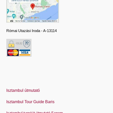
Deutsch
Ελληνική
हिंदी
Római Utazási Iroda - A-13114
Magyar
Indonesia
Italiano
日本語
한국어
Polski
Isztambul útmutató
Português
Isztambul Tour Guide Baris
Русский
Isztambul turnéút útmutató Sanem