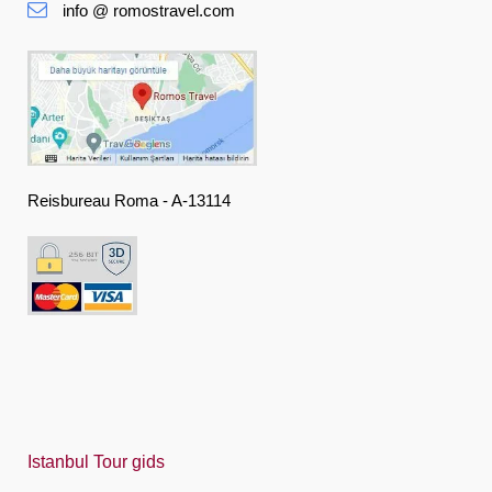
info @ romostravel.com
Suomi
Français
Deutsch
Ελληνική
हिंदी
Reisbureau Roma - A-13114
Magyar
Indonesia
Italiano
日本語
한국어
Polski
Istanbul Tour gids
Português