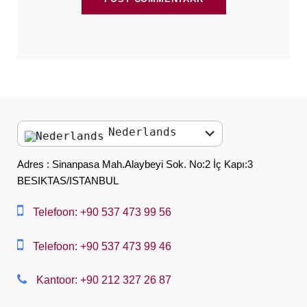
Nederlands
English
Adres : Sinanpasa Mah.Alaybeyi Sok. No:2 İç Kapı:3
BESIKTAS/ISTANBUL
العربية
中文
Telefoon: +90 537 473 99 56
Dansk
Telefoon: +90 537 473 99 46
Nederlands
Kantoor: +90 212 327 26 87
Slovenská