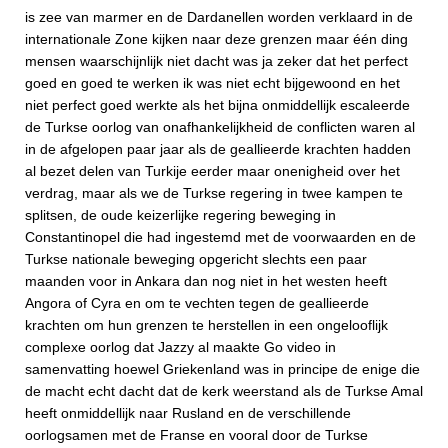
is zee van marmer en de Dardanellen worden verklaard in de
internationale Zone kijken naar deze grenzen maar één ding
mensen waarschijnlijk niet dacht was ja zeker dat het perfect
goed en goed te werken ik was niet echt bijgewoond en het
niet perfect goed werkte als het bijna onmiddellijk escaleerde
de Turkse oorlog van onafhankelijkheid de conflicten waren al
in de afgelopen paar jaar als de geallieerde krachten hadden
al bezet delen van Turkije eerder maar onenigheid over het
verdrag, maar als we de Turkse regering in twee kampen te
splitsen, de oude keizerlijke regering beweging in
Constantinopel die had ingestemd met de voorwaarden en de
Turkse nationale beweging opgericht slechts een paar
maanden voor in Ankara dan nog niet in het westen heeft
Angora of Cyra en om te vechten tegen de geallieerde
krachten om hun grenzen te herstellen in een ongelooflijk
complexe oorlog dat Jazzy al maakte Go video in
samenvatting hoewel Griekenland was in principe de enige die
de macht echt dacht dat de kerk weerstand als de Turkse Amal
heeft onmiddellijk naar Rusland en de verschillende
oorlogsamen met de Franse en vooral door de Turkse