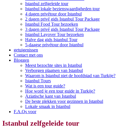
Istanbul zelfgeleide tour
Istanbul lokale bezienswaardigheden tour
4 dagen privétour door Istanbul
2 dagen privé gids Istanbul Tour Package
Istanbul Food Tour bezoeken
3 dagen privé gids Istanbul Tour Package
Istanbul Layover Tour bezoeken
Halve dag gids Istanbul Tour
5-daagse privétour door Istanbul
getuigenissen
Contact met ons
Bloggen
Meest bezochte sites in Istanbul
Verborgen plaatsen van Istanbul
Waarom is Istanbul niet de hoofdstad van Turkije?
Istanbul Tours
Wat is een tour guide?
Hoe word je een tour guide in Turkije?
Aziatische kant van Istanbul
De beste plekken voor gezinnen in Istanbul
Lokale smaak in Istanbul
F.A.Qs voor
Istanbul zelfgeleide tour