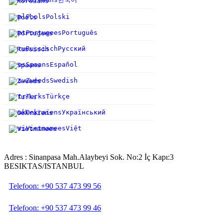
pl
Pools
Polski
pt
Portugees
Português
ru
Russisch
Русский
es
Spaans
Español
sv
Zweeds
Swedish
tr
Turks
Türkçe
uk
Oekraïens
Український
vi
Vietnamees
Việt
Adres : Sinanpasa Mah.Alaybeyi Sok. No:2 İç Kapı:3
BESIKTAS/ISTANBUL
Telefoon: +90 537 473 99 56
Telefoon: +90 537 473 99 46