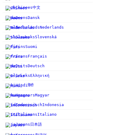
中文
zh
Chinees
da
Deens
Dansk
nl
Nederlands
Nederlands
sk
Slowaaks
Slovenská
fi
Fins
Suomi
fr
Frans
Français
de
Duits
Deutsch
el
Grieks
Ελληνική
हिंदी
hi
Hindi
hu
Hongaars
Magyar
id
Indonesisch
Indonesia
it
Italiaans
Italiano
日本語
ja
Japans
한국어
ko
Koreaans