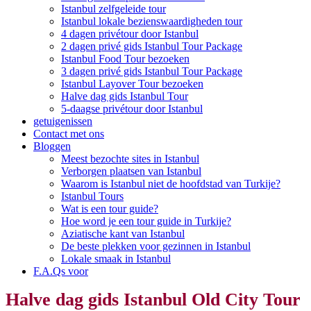
Istanbul zelfgeleide tour
Istanbul lokale bezienswaardigheden tour
4 dagen privétour door Istanbul
2 dagen privé gids Istanbul Tour Package
Istanbul Food Tour bezoeken
3 dagen privé gids Istanbul Tour Package
Istanbul Layover Tour bezoeken
Halve dag gids Istanbul Tour
5-daagse privétour door Istanbul
getuigenissen
Contact met ons
Bloggen
Meest bezochte sites in Istanbul
Verborgen plaatsen van Istanbul
Waarom is Istanbul niet de hoofdstad van Turkije?
Istanbul Tours
Wat is een tour guide?
Hoe word je een tour guide in Turkije?
Aziatische kant van Istanbul
De beste plekken voor gezinnen in Istanbul
Lokale smaak in Istanbul
F.A.Qs voor
Halve dag gids Istanbul Old City Tour