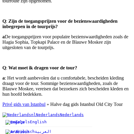
tourroute zijn opgenomen.
Q
:
Zijn de toegangsprijzen voor de bezienswaardigheden
inbegrepen in de tourprijs?
a
De toegangsprijzen voor populaire bezienswaardigheden zoals de
Hagia Sophia, Topkapi Palace en de Blauwe Moskee zijn
uitgesloten van de tourprijs.
Q
:
Wat moet ik dragen voor de tour?
a
: Het wordt aanbevolen dat u comfortabele, bescheiden kleding
draagt voor de tour. Sommige bezienswaardigheden, zoals de
Blauwe Moskee, vereisen dat bezoekers zich bescheiden kleden en
hun hoofd bedekken.
Privé gids van Istanbul
»
Halve dag gids Istanbul Old City Tour
nl
Nederlands
Nederlands
en
Engels
English
ar
Arabisch
العربية