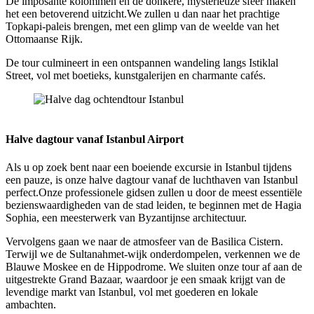
De imposante kolommen en de donkere, mysterieuze sfeer maken
het een betoverend uitzicht.We zullen u dan naar het prachtige
Topkapi-paleis brengen, met een glimp van de weelde van het
Ottomaanse Rijk.
De tour culmineert in een ontspannen wandeling langs Istiklal
Street, vol met boetieks, kunstgalerijen en charmante cafés.
Halve dag ochtendtour Istanbul
Halve dagtour vanaf Istanbul Airport
Als u op zoek bent naar een boeiende excursie in Istanbul tijdens
een pauze, is onze halve dagtour vanaf de luchthaven van Istanbul
perfect.Onze professionele gidsen zullen u door de meest essentiële
bezienswaardigheden van de stad leiden, te beginnen met de Hagia
Sophia, een meesterwerk van Byzantijnse architectuur.
Vervolgens gaan we naar de atmosfeer van de Basilica Cistern.
Terwijl we de Sultanahmet-wijk onderdompelen, verkennen we de
Blauwe Moskee en de Hippodrome. We sluiten onze tour af aan de
uitgestrekte Grand Bazaar, waardoor je een smaak krijgt van de
levendige markt van Istanbul, vol met goederen en lokale
ambachten.