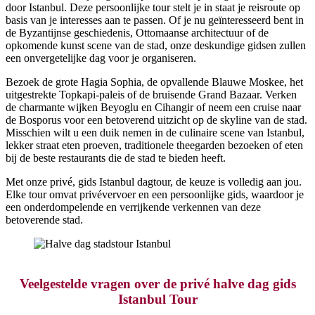
door Istanbul. Deze persoonlijke tour stelt je in staat je reisroute op
basis van je interesses aan te passen. Of je nu geïnteresseerd bent in
de Byzantijnse geschiedenis, Ottomaanse architectuur of de
opkomende kunst scene van de stad, onze deskundige gidsen zullen
een onvergetelijke dag voor je organiseren.
Bezoek de grote Hagia Sophia, de opvallende Blauwe Moskee, het
uitgestrekte Topkapi-paleis of de bruisende Grand Bazaar. Verken
de charmante wijken Beyoglu en Cihangir of neem een cruise naar
de Bosporus voor een betoverend uitzicht op de skyline van de stad.
Misschien wilt u een duik nemen in de culinaire scene van Istanbul,
lekker straat eten proeven, traditionele theegarden bezoeken of eten
bij de beste restaurants die de stad te bieden heeft.
Met onze privé, gids Istanbul dagtour, de keuze is volledig aan jou.
Elke tour omvat privévervoer en een persoonlijke gids, waardoor je
een onderdompelende en verrijkende verkennen van deze
betoverende stad.
Halve dag stadstour Istanbul
Veelgestelde vragen over de privé halve dag gids
Istanbul Tour