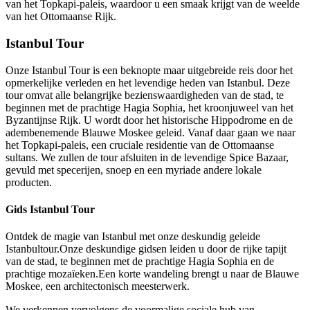
van het Topkapi-paleis, waardoor u een smaak krijgt van de weelde
van het Ottomaanse Rijk.
Istanbul Tour
Onze Istanbul Tour is een beknopte maar uitgebreide reis door het
opmerkelijke verleden en het levendige heden van Istanbul. Deze
tour omvat alle belangrijke bezienswaardigheden van de stad, te
beginnen met de prachtige Hagia Sophia, het kroonjuweel van het
Byzantijnse Rijk. U wordt door het historische Hippodrome en de
adembenemende Blauwe Moskee geleid. Vanaf daar gaan we naar
het Topkapi-paleis, een cruciale residentie van de Ottomaanse
sultans. We zullen de tour afsluiten in de levendige Spice Bazaar,
gevuld met specerijen, snoep en een myriade andere lokale
producten.
Gids Istanbul Tour
Ontdek de magie van Istanbul met onze deskundig geleide
Istanbultour.Onze deskundige gidsen leiden u door de rijke tapijt
van de stad, te beginnen met de prachtige Hagia Sophia en de
prachtige mozaïeken.Een korte wandeling brengt u naar de Blauwe
Moskee, een architectonisch meesterwerk.
We verkennen vervolgens de voormalige sociale hub van