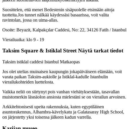
Suosittelen, että menet Bedestenin sisäpuolelle etsimään aitoja
tuotteita.Jos tunnet nälkää käydessäsi basaarissa, voit valita
ravintolan, jossa on uima-allas.
Osoite: Beyazit, Kalpakçılar Caddesi, No: 22, 34126 Fatih / Istanbul
Vierailuaika: klo 9 - 19
Taksim Square & Istiklal Street Näytä tarkat tiedot
Taksim istiklal caddesi Istanbul Matkaopas
Jos olet utelias muinaisen kaupungin jokapäiväiseen elämään, voit
varata paikan Taksim-aukiolle ja Istiklal-kadulle Istanbulin
vierailukohteiden luettelosta.
Vaikka neliö on siirtynyt pois vanhan viehätyksestään, tasavallan
muistomerkin läsnäolon ansiosta mielestäni se on vierailun arvoinen.
Arkkitehtonisesti upeita rakennuksia, kuten egyptiläinen
asuntorakennus, Alhambra-kävelykatu ja Galatasaray High School,
on järjestetty yksi toisensa jälkeen kadun varrella.
Karijan museo