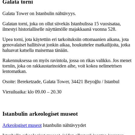
Galata torni
Galata Tower on Istanbulin nähtävyys.
Galatan torni, joka on ollut siivekäs Istanbulissa 15 vuosisataa,
ilmestyi historialliselle näyttämölle majakkaanä vuonna 528.
Upea torni, jota käytettiin eri tarkoituksiin ottomaanien aikana, jota
genovalaiset hallitsivat jonkin aikaa, houkuttelee matkailijoita, jotka
haluavat katsella maisemaa tänään.
Rakennuksessa on myös ravintola, jossa on rikas valikko. Jos menet
torniin, joka on rakkaustarinoiden aihe, voit kokea nelimetrisen
lentomatkan.
Osoite: Bereketzade, Galata Tower, 34421 Beyoğlu / Istanbul
Vierailuaika: klo 09.00 – 20.30
Istanbulin arkeologiset museot
Arkeologiset museot
Istanbulin nähtävyydet