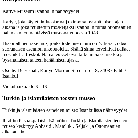
Kariye Museum Istanbulin nähtävyydet
Kariye, jota käytettiin luostarina ja kirkossa bysanttilaisen ajan
aikana ja joka muutettiin moskeijaksi Istanbulin tultua ottomaanien
hallintaan, on nähtävissä museona vuodesta 1948.
Historiallinen rakennus, jonka todellinen nimi on "Chora", ottaa
suoranaisen asennon ulkopuolelta. Sisällä sinua tervehtivät paljaat
mosaiikit ja freskot. Nämä teokset ovat tärkeimpiä esimerkkejä
bysanttilaisen taiteen heräämisen ajasta.
Osoite: Dervishali, Kariye Mosque Street, nro 18, 34087 Fatih /
Istanbul
Vierailuaika: klo 9 - 19
Turkin ja islamilaisten teosten museo
Turkin ja islamilaisten esineiden museo Istanbulissa nähtävyydet
Ibrahim Pasha -palatsin isännöimä Turkin ja islamilaisten teosten
museo keskittyy Abbasid-, Mamluk-, Seljuk- ja Ottomaanien
aikakausiin.