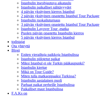
Istanbulin itseohjautuva aikataulu
Istanbulin paikalliset nähtävyydet
4 päivän yksityinen kierros Istanbul
2 päivän yksityinen opastettu Istanbul Tour Package
Istanbulin ruokailuturnaus
3 päivän yksityinen opastettu Istanbul Tour Package
Istanbulin Layover Tour -matka
Puolen päivän opastettu Istanbulin kierros
5 päivän yksityinen kierros Istanbul
todistajat
Ota yhteyttä
Blogi
Eniten vierailtuja paikkoja Istanbulissa
Istanbulin piilotetut paikat
Miksi Istanbul ei ole Turkin pääkaupunki?
Istanbulin kiertue
Mikä on Tour Guide?
Miten tulla matkaoppaaksi Turkissa?
Istanbulin aasialainen puoli
Parhaat paikat perheille Istanbulissa
Paikalliset maut Istanbulissa
F.A.Ks on