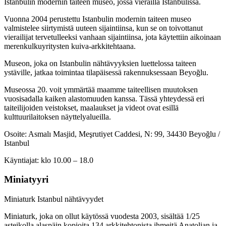
Istanbulin modernin taiteen museo, jossa vierailla Istanbulissa.
Vuonna 2004 perustettu Istanbulin modernin taiteen museo
valmistelee siirtymistä uuteen sijaintiinsa, kun se on toivottanut
vierailijat tervetulleeksi vanhaan sijaintiinsa, jota käytettiin aikoinaan
merenkulkuyritysten kuiva-arkkitehtaana.
Museon, joka on Istanbulin nähtävyyksien luettelossa taiteen
ystäville, jatkaa toimintaa tilapäisessä rakennuksessaan Beyoğlu.
Museossa 20. voit ymmärtää maamme taiteellisen muutoksen
vuosisadalla kaiken alastomuuden kanssa. Tässä yhteydessä eri
taiteilijoiden veistokset, maalaukset ja videot ovat esillä
kulttuurilaitoksen näyttelyalueilla.
Osoite: Asmalı Masjid, Meşrutiyet Caddesi, N: 99, 34430 Beyoğlu /
Istanbul
Käyntiajat: klo 10.00 – 18.0
Miniatyyri
Miniaturk Istanbul nähtävyydet
Miniaturk, joka on ollut käytössä vuodesta 2003, sisältää 1/25
asteikolla alaspäin kopioita 134 arkkitehtonista ihmeitä Anatolian ja