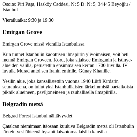
Osoite: Piri Paşa, Hasköy Caddesi, N: 5 D: N: 5, 34445 Beyoğlu /
Istanbul
Vierailuaika: 9:30 ja 19:30
Emirgan Grove
Emirgan Grove missä vierailla Istanbulissa
Kun tunnet Istanbulin kaoottisen ilmapiirin ylivoimaisen, voit heti
mennä Emirgan Groveen. Koru, joka sijaitsee Emirganin ja Istinye-
alueiden välillä, perustettiin ensimmäisen kerran 1700-luvulla. IV-
luvulla Murad antoi sen Iranin emirille, Günay Khanille.
Yesilin alue, joka kansallistettiin vuonna 1940 Lütfi Kırdarin
seurauksena, on tullut yksi Istanbulilaisten tärkeimmistä paetaikoista
piknik-alueineen, paviljoneineen ja rauhallisella ilmapiirillä.
Belgradin metsä
Belgrad Forest Istanbul nähtävyydet
Çatalcan niemimaan itäosaan kuuluva Belgradin metsä oli Istanbulin
tärkein vesilähteenä bysanttilais-otomaalaisilla kausilla.