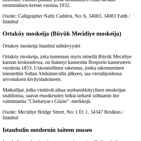
ensimmäisen kerran vuonna 1932.
Osoite: Calligrapher Nafiz Caddesi, No: 6, 34083, 34083 Fatih /
Istanbul
Ortaköy moskeija (Büyük Mecidiye moskeija)
Ortakoy moskeija Istanbul nähtävyydet
Ortaköy moskeija, joka tunnetaan myös nimellä Büyük Mecidiye
kansan keskuudessa, on lisännyt kauneutta Bosporin kauneuteen
vuodesta 1853. Uskonnollinen rakennus, jonka rakentaminen
toteutettiin Sultan Abdulmecidin jälkeen, saa vierailijoidensa
arvostuksen kivityötaitoineen.
Matkailijat, jotka viettävät aikaa uusbarokkityylisen moskeijan
sisätiloissa, saavat etuoikeuden tutkia tarkasti sulttaanin itse
valmistamia ”Cheharyar-ı Güzin” -merkkejä.
Osoite: Mecidiye Bridge Street, No: 1 D: 1, 34347 Besiktas /
Istanbul
Istanbulin modernin taiteen museo