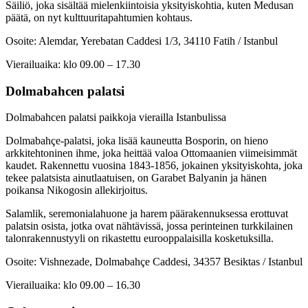
Säiliö, joka sisältää mielenkiintoisia yksityiskohtia, kuten Medusan
päätä, on nyt kulttuuritapahtumien kohtaus.
Osoite: Alemdar, Yerebatan Caddesi 1/3, 34110 Fatih / Istanbul
Vierailuaika: klo 09.00 – 17.30
Dolmabahcen palatsi
Dolmabahcen palatsi paikkoja vierailla Istanbulissa
Dolmabahçe-palatsi, joka lisää kauneutta Bosporin, on hieno
arkkitehtoninen ihme, joka heittää valoa Ottomaanien viimeisimmät
kaudet. Rakennettu vuosina 1843-1856, jokainen yksityiskohta, joka
tekee palatsista ainutlaatuisen, on Garabet Balyanin ja hänen
poikansa Nikogosin allekirjoitus.
Salamlik, seremonialahuone ja harem päärakennuksessa erottuvat
palatsin osista, jotka ovat nähtävissä, jossa perinteinen turkkilainen
talonrakennustyyli on rikastettu eurooppalaisilla kosketuksilla.
Osoite: Vishnezade, Dolmabahçe Caddesi, 34357 Besiktas / Istanbul
Vierailuaika: klo 09.00 – 16.30