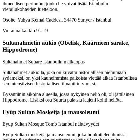
ihmeellisen perinnön, jonka he voivat lisätä Istanbulin
vierailukohteiden luetteloon.
Osoite: Yahya Kemal Caddesi, 34470 Sariyer / Istanbul
Vierailuaika: klo 9 - 19
Sultanahmetin aukio (Obelisk, Käärmeen sarake,
Hippodrome)
Sultanahmet Square Istanbulin matkaopas
Sultanahmet-aukiolla, joka on kuvattu historiallisen niemimaan
sydämeksi, on yksi kauneimmista paikoista viettää aikaa Istanbulissa
sen intensiivisen historiallisen ilmapiirin vuoksi.
Byzantiinin aikoina alueella, jossa nykyinen neliö oli, oli jättiläinen
Hippodrome. Lisäksi osa Suurta palatsia laajeni kohti neliötä.
Eyüp Sultan Moskeija ja mausoleumi
Eyup Sultan Mosque Tomb Istanbul nähtävyydet
Eyüp Sultan moskeija ja mausoleumi, joka houkuttelee ihmisiä