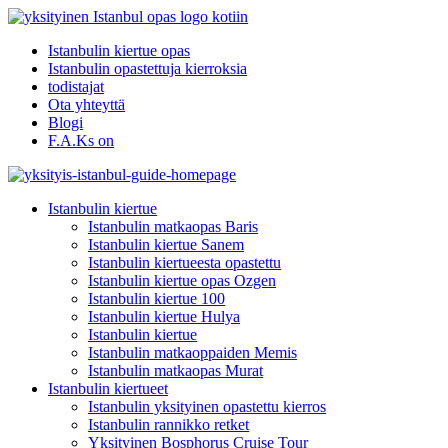
Istanbulin kiertue opas
Istanbulin opastettuja kierroksia
todistajat
Ota yhteyttä
Blogi
F.A.Ks on
Istanbulin kiertue
Istanbulin matkaopas Baris
Istanbulin kiertue Sanem
Istanbulin kiertueesta opastettu
Istanbulin kiertue opas Ozgen
Istanbulin kiertue 100
Istanbulin kiertue Hulya
Istanbulin kiertue
Istanbulin matkaoppaiden Memis
Istanbulin matkaopas Murat
Istanbulin kiertueet
Istanbulin yksityinen opastettu kierros
Istanbulin rannikko retket
Yksityinen Bosphorus Cruise Tour