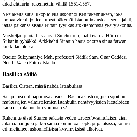
arkkitehtuurin, rakennettiin välillä 1551-1557.
Yksinkertaisuus ulkopuolella uskonnollisen rakennuksen, joka
tarjoaa vierailijoilleen upeat näkymät Istanbulin ansiosta sen sijainti,
jättää paikansa sisällä erittäin tyylikäs arkkitehtonisia yksityiskohtia.
Moskeijan puutarhassa ovat Suleimanin, mahtavan ja Hürrem
Sultanin pyhäkkö. Arkkitehti Sinanin hauta odottaa sinua fatwan
kukkulan alussa.
Osoite: Suleymaniye Mah, professori Siddik Sami Onar Caddesi
No: 1, 34116 Fatih / Istanbul
Basilika säiliö
Basilica Cistern, missä nähdä Istanbulissa
Salaperäisen ilmapiirinsä ansiosta Basilica Cistern, joka sijoittuu
matkustajien valmistelemien Istanbulin nähtävyyksien luetteloiden
kärkeen, rakennettiin vuonna 532.
Rakennus täytti Suuren palatsin veden tarpeet bysanttilaisen ajan
aikana. hän jopa jatkoi samaa toimintoa Topkapi-palatsissa, kunnes
eri mielipiteet uskonnollisista kysymyksistä alkoivat.