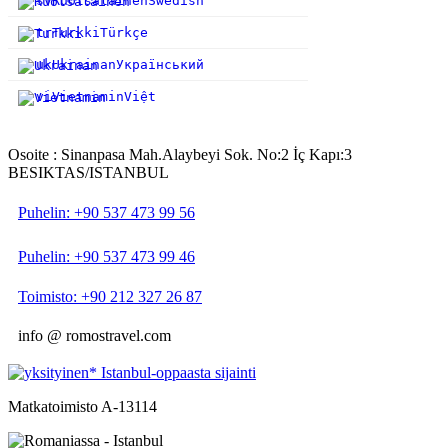
sv
Ruotsalainen
Swedish
tr
Turkki
Türkçe
uk
Ukrainan
Український
vi
Vietnamin
Việt
Osoite : Sinanpasa Mah.Alaybeyi Sok. No:2 İç Kapı:3
BESIKTAS/ISTANBUL
Puhelin: +90 537 473 99 56
Puhelin: +90 537 473 99 46
Toimisto: +90 212 327 26 87
info @ romostravel.com
Matkatoimisto A-13114