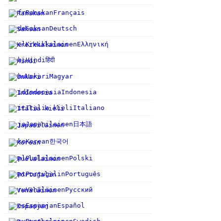
fr
Ranskan
Français
de
Saksan
Deutsch
el
Kreikkalainen
Ελληνική
हिंदी
hi
Hindi
hu
Unkari
Magyar
id
Indonesia
Indonesia
it
Italia kieli
Italiano
日本語
ja
Japanilainen
한국어
ko
Korean
pl
Puolalainen
Polski
pt
Portugalin
Português
ru
Venäläinen
Русский
es
Espanjan
Español