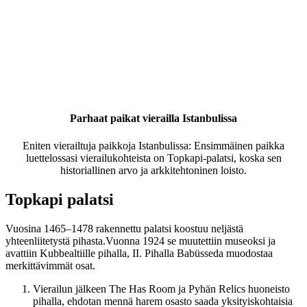
Parhaat paikat vierailla Istanbulissa
Eniten vierailtuja paikkoja Istanbulissa: Ensimmäinen paikka
luettelossasi vierailukohteista on Topkapi-palatsi, koska sen
historiallinen arvo ja arkkitehtoninen loisto.
Topkapi palatsi
Vuosina 1465–1478 rakennettu palatsi koostuu neljästä
yhteenliitetystä pihasta.Vuonna 1924 se muutettiin museoksi ja
avattiin Kubbealtiille pihalla, II. Pihalla Babüsseda muodostaa
merkittävimmät osat.
Vierailun jälkeen The Has Room ja Pyhän Relics huoneisto
pihalla, ehdotan mennä harem osasto saada yksityiskohtaisia