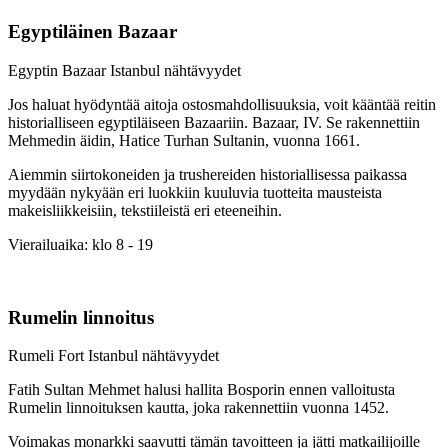
Egyptiläinen Bazaar
Egyptin Bazaar Istanbul nähtävyydet
Jos haluat hyödyntää aitoja ostosmahdollisuuksia, voit kääntää reitin
historialliseen egyptiläiseen Bazaariin. Bazaar, IV. Se rakennettiin
Mehmedin äidin, Hatice Turhan Sultanin, vuonna 1661.
Aiemmin siirtokoneiden ja trushereiden historiallisessa paikassa
myydään nykyään eri luokkiin kuuluvia tuotteita mausteista
makeisliikkeisiin, tekstiileistä eri eteeneihin.
Vierailuaika: klo 8 - 19
Rumelin linnoitus
Rumeli Fort Istanbul nähtävyydet
Fatih Sultan Mehmet halusi hallita Bosporin ennen valloitusta
Rumelin linnoituksen kautta, joka rakennettiin vuonna 1452.
Voimakas monarkki saavutti tämän tavoitteen ja jätti matkailijoille