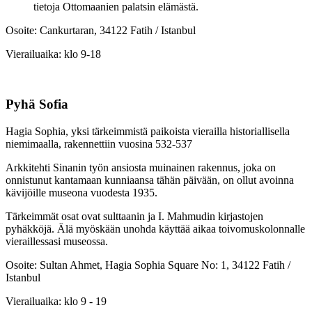
tietoja Ottomaanien palatsin elämästä.
Osoite: Cankurtaran, 34122 Fatih / Istanbul
Vierailuaika: klo 9-18
Pyhä Sofia
Hagia Sophia, yksi tärkeimmistä paikoista vierailla historiallisella
niemimaalla, rakennettiin vuosina 532-537
Arkkitehti Sinanin työn ansiosta muinainen rakennus, joka on
onnistunut kantamaan kunniaansa tähän päivään, on ollut avoinna
kävijöille museona vuodesta 1935.
Tärkeimmät osat ovat sulttaanin ja I. Mahmudin kirjastojen
pyhäkköjä. Älä myöskään unohda käyttää aikaa toivomuskolonnalle
vieraillessasi museossa.
Osoite: Sultan Ahmet, Hagia Sophia Square No: 1, 34122 Fatih /
Istanbul
Vierailuaika: klo 9 - 19