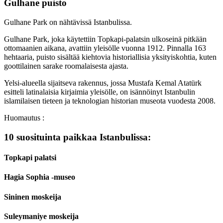
Gulhane puisto
Gulhane Park on nähtävissä Istanbulissa.
Gulhane Park, joka käytettiin Topkapi-palatsin ulkoseinä pitkään
ottomaanien aikana, avattiin yleisölle vuonna 1912. Pinnalla 163
hehtaaria, puisto sisältää kiehtovia historiallisia yksityiskohtia, kuten
goottilainen sarake roomalaisesta ajasta.
Yelsi-alueella sijaitseva rakennus, jossa Mustafa Kemal Atatürk
esitteli latinalaisia kirjaimia yleisölle, on isännöinyt Istanbulin
islamilaisen tieteen ja teknologian historian museota vuodesta 2008.
Huomautus :
10 suosituinta paikkaa Istanbulissa:
Topkapi palatsi
Hagia Sophia -museo
Sininen moskeija
Suleymaniye moskeija