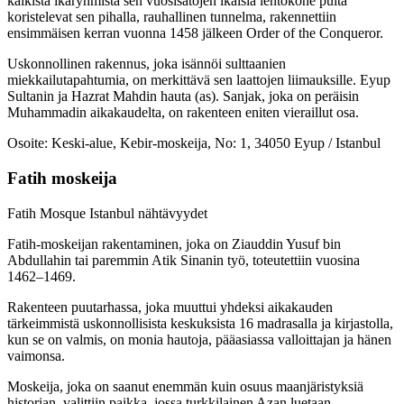
kaikista ikäryhmistä sen vuosisatojen ikäisiä lentokone puita
koristelevat sen pihalla, rauhallinen tunnelma, rakennettiin
ensimmäisen kerran vuonna 1458 jälkeen Order of the Conqueror.
Uskonnollinen rakennus, joka isännöi sulttaanien
miekkailutapahtumia, on merkittävä sen laattojen liimauksille. Eyup
Sultanin ja Hazrat Mahdin hauta (as). Sanjak, joka on peräisin
Muhammadin aikakaudelta, on rakenteen eniten vieraillut osa.
Osoite: Keski-alue, Kebir-moskeija, No: 1, 34050 Eyup / Istanbul
Fatih moskeija
Fatih Mosque Istanbul nähtävyydet
Fatih-moskeijan rakentaminen, joka on Ziauddin Yusuf bin
Abdullahin tai paremmin Atik Sinanin työ, toteutettiin vuosina
1462–1469.
Rakenteen puutarhassa, joka muuttui yhdeksi aikakauden
tärkeimmistä uskonnollisista keskuksista 16 madrasalla ja kirjastolla,
kun se on valmis, on monia hautoja, pääasiassa valloittajan ja hänen
vaimonsa.
Moskeija, joka on saanut enemmän kuin osuus maanjäristyksiä
historian, valittiin paikka, jossa turkkilainen Azan luetaan