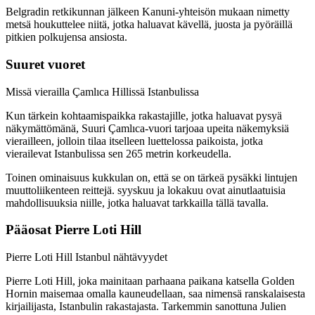
Belgradin retkikunnan jälkeen Kanuni-yhteisön mukaan nimetty
metsä houkuttelee niitä, jotka haluavat kävellä, juosta ja pyöräillä
pitkien polkujensa ansiosta.
Suuret vuoret
Missä vierailla Çamlıca Hillissä Istanbulissa
Kun tärkein kohtaamispaikka rakastajille, jotka haluavat pysyä
näkymättömänä, Suuri Çamlıca-vuori tarjoaa upeita näkemyksiä
vierailleen, jolloin tilaa itselleen luettelossa paikoista, jotka
vierailevat Istanbulissa sen 265 metrin korkeudella.
Toinen ominaisuus kukkulan on, että se on tärkeä pysäkki lintujen
muuttoliikenteen reittejä. syyskuu ja lokakuu ovat ainutlaatuisia
mahdollisuuksia niille, jotka haluavat tarkkailla tällä tavalla.
Pääosat Pierre Loti Hill
Pierre Loti Hill Istanbul nähtävyydet
Pierre Loti Hill, joka mainitaan parhaana paikana katsella Golden
Hornin maisemaa omalla kauneudellaan, saa nimensä ranskalaisesta
kirjailijasta, Istanbulin rakastajasta. Tarkemmin sanottuna Julien