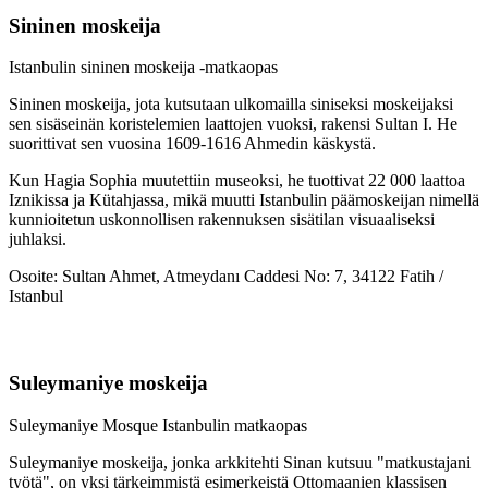
Sininen moskeija
Istanbulin sininen moskeija -matkaopas
Sininen moskeija, jota kutsutaan ulkomailla siniseksi moskeijaksi
sen sisäseinän koristelemien laattojen vuoksi, rakensi Sultan I. He
suorittivat sen vuosina 1609-1616 Ahmedin käskystä.
Kun Hagia Sophia muutettiin museoksi, he tuottivat 22 000 laattoa
Iznikissa ja Kütahjassa, mikä muutti Istanbulin päämoskeijan nimellä
kunnioitetun uskonnollisen rakennuksen sisätilan visuaaliseksi
juhlaksi.
Osoite: Sultan Ahmet, Atmeydanı Caddesi No: 7, 34122 Fatih /
Istanbul
Suleymaniye moskeija
Suleymaniye Mosque Istanbulin matkaopas
Suleymaniye moskeija, jonka arkkitehti Sinan kutsuu "matkustajani
työtä", on yksi tärkeimmistä esimerkeistä Ottomaanien klassisen