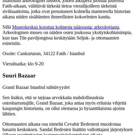
Istanbulin arkeologiset museot, joiden alkuperä juontaa juurensa
Fatih-aikaan, välittävät tärkeää tietoa vierailijoilleen tärkeistä
sivilisaatioista, jotka ovat perustuneet kolmella mantereella historian
aikana niiden sisältämien ihmeellisten kokoelmien kautta.
Sillä
Museokeskus koostuu kolmesta pääosasta: arkeologiasta,
Arkeologinen museo on näiden osien joukossa yksityiskohtaisimpia,
kun taas Tile-paviljongissa keskitytään Seljuk- ja ottomaanien
esineisiin.
Osoite: Cankurtaran, 34122 Fatih / Istanbul
Vierailuaika: klo 9-20
Suuri Bazaar
Grand Bazaar Istanbul nähtävyydet
Sen lisäksi, että se tarjoaa arvokkaita mahdollisuuksia
ostosharrastajille, Grand Bazaar, joka antaa myös erilaisia vihjeitä
kaupungin historiasta, on ollut olemassa jo bysanttilaisista ajoista
lähtien.
Ottomaanien aikana osa nimeltä Cevahir Bedesteni muodostaa
basarin keskuksen. Sandal Bedesten lisättiin valloittajani järjestyksen
jälkeen suoritettavien laajennustyöskentelyjen aikana.