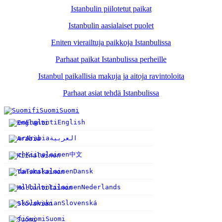
Istanbulin piilotetut paikat
Istanbulin aasialaiset puolet
Eniten vierailtuja paikkoja Istanbulissa
Parhaat paikat Istanbulissa perheille
Istanbul paikallisia makuja ja aitoja ravintoloita
Parhaat asiat tehdä Istanbulissa
fi
Suomi
Suomi
en
Englanti
English
ar
Arabia
العربية
中文
zh
Kiinalainen
da
Tanskalainen
Dansk
nl
Hollantilainen
Nederlands
sk
Slovakian
Slovenská
fi
Suomi
Suomi