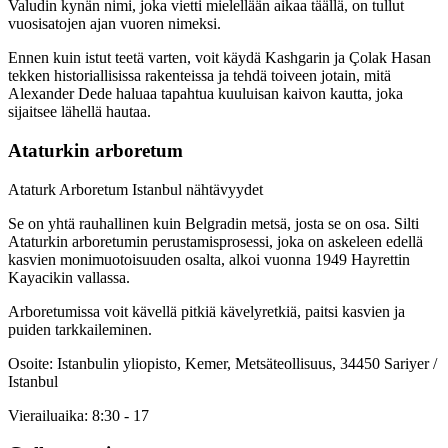
Valudin kynän nimi, joka vietti mielellään aikaa täällä, on tullut
vuosisatojen ajan vuoren nimeksi.
Ennen kuin istut teetä varten, voit käydä Kashgarin ja Çolak Hasan
tekken historiallisissa rakenteissa ja tehdä toiveen jotain, mitä
Alexander Dede haluaa tapahtua kuuluisan kaivon kautta, joka
sijaitsee lähellä hautaa.
Ataturkin arboretum
Ataturk Arboretum Istanbul nähtävyydet
Se on yhtä rauhallinen kuin Belgradin metsä, josta se on osa. Silti
Ataturkin arboretumin perustamisprosessi, joka on askeleen edellä
kasvien monimuotoisuuden osalta, alkoi vuonna 1949 Hayrettin
Kayacikin vallassa.
Arboretumissa voit kävellä pitkiä kävelyretkiä, paitsi kasvien ja
puiden tarkkaileminen.
Osoite: Istanbulin yliopisto, Kemer, Metsäteollisuus, 34450 Sariyer /
Istanbul
Vierailuaika: 8:30 - 17