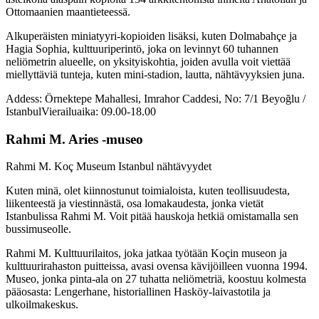
Ottomaanien maantieteessä.
Alkuperäisten miniatyyri-kopioiden lisäksi, kuten Dolmabahçe ja
Hagia Sophia, kulttuuriperintö, joka on levinnyt 60 tuhannen
neliömetrin alueelle, on yksityiskohtia, joiden avulla voit viettää
miellyttäviä tunteja, kuten mini-stadion, lautta, nähtävyyksien juna.
Addess: Örnektepe Mahallesi, Imrahor Caddesi, No: 7/1 Beyoğlu /
IstanbulVierailuaika: 09.00-18.00
Rahmi M. Aries -museo
Rahmi M. Koç Museum Istanbul nähtävyydet
Kuten minä, olet kiinnostunut toimialoista, kuten teollisuudesta,
liikenteestä ja viestinnästä, osa lomakaudesta, jonka vietät
Istanbulissa Rahmi M. Voit pitää hauskoja hetkiä omistamalla sen
bussimuseolle.
Rahmi M. Kulttuurilaitos, joka jatkaa työtään Koçin museon ja
kulttuurirahaston puitteissa, avasi ovensa kävijöilleen vuonna 1994.
Museo, jonka pinta-ala on 27 tuhatta neliömetriä, koostuu kolmesta
pääosasta: Lengerhane, historiallinen Hasköy-laivastotila ja
ulkoilmakeskus.