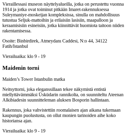
Vieraillessasi museon näyttelyalueilla, jotka on perustettu vuonna
1914 ja jotka ovat toiminut pitkään Imaret-rakennuksessa
Suleymaniye-moskeijan kompleksissa, sinulla on mahdollisuus
tutustua Seljuk-mattoihin ja erilaisiin lasisiin, maapalloon ja
keraamisisiin esineisiin, jotka kiinnittävät huomiota taitoon niiden
rakentamisessa.
Osoite: Binbirdirek, Atmeydanı Caddesi, N:o 44, 34122
Fatih/Istanbul
Vierailuaika: klo 9 - 19
Maidenin torni
Maiden’s Tower Istanbulin matka
Neitsyttorni, joka eleganssillaan tekee näkymistä entistä
miellyttävämmäksi Üsküdarin rannikolta, on suunniteltu Ateenan
Alkibiadesin suunnitteleman aluksen Bosporin hallintaan.
Rakennus, joka vahvistettiin roomalaisen ajan aikana tukemaan
kaupungin puolustusta, on ollut monien tarinoiden aihe koko
historiansa ajan.
Vierailuaika: klo 9 - 19