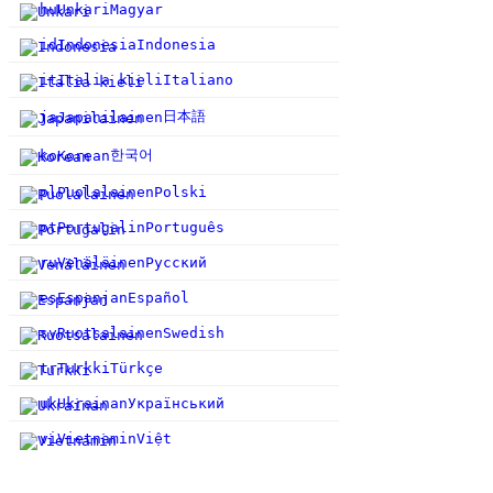
hu
Unkari
Magyar
id
Indonesia
Indonesia
it
Italia kieli
Italiano
日本語
ja
Japanilainen
한국어
ko
Korean
pl
Puolalainen
Polski
pt
Portugalin
Português
ru
Venäläinen
Русский
es
Espanjan
Español
sv
Ruotsalainen
Swedish
tr
Turkki
Türkçe
uk
Ukrainan
Український
vi
Vietnamin
Việt