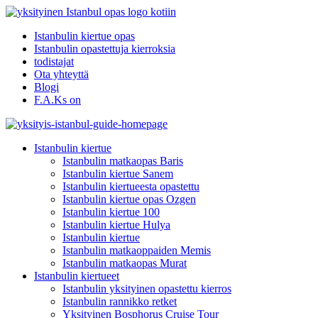
Istanbulin kiertue opas
Istanbulin opastettuja kierroksia
todistajat
Ota yhteyttä
Blogi
F.A.Ks on
Istanbulin kiertue
Istanbulin matkaopas Baris
Istanbulin kiertue Sanem
Istanbulin kiertueesta opastettu
Istanbulin kiertue opas Ozgen
Istanbulin kiertue 100
Istanbulin kiertue Hulya
Istanbulin kiertue
Istanbulin matkaoppaiden Memis
Istanbulin matkaopas Murat
Istanbulin kiertueet
Istanbulin yksityinen opastettu kierros
Istanbulin rannikko retket
Yksityinen Bosphorus Cruise Tour