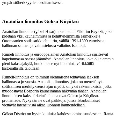
ympäristöherkkyyden osoittamisessa.
Anatolian linnoitus Göksu-Küçüksü
Anatolian linnoitus (güzel Hisar) rakennettiin Yildirim Beyazit, joka
pidetään yksi kauneimmista ja kehittyneimmistä esimerkkejä
Ottomaanien sotilasarkkitehtuurin, välillä 1391-1399 varmistaa
hallinnan salmen ja valmistelussa valloitus Istanbul.
Rumeli-linnoitus ja eurooppalainen Anatolian linnoitus sijaitsevat
kapeimmassa osassa jäännöstä. Anatolian linnoitus, joka oli aiemmin
pieni kalastajakylä, houkuttelee nyt huomiota värikkäillä
historiallisilla taloillaan.
Rumeli-linnoitus on toiminut olennaisena tehtävänä laakson
hallinnassa jo vuosia. Anatolian linnoitus, joka on menettänyt
sotilaallisen merkityksensä ajan myötä, on yksi rakennuksista, jotka
muodostavat Bosporin kauneimman näkymän tänään. Anatolian
linnoituksen kaksi tärkeintä aluetta ovat Göksu ja Küçüksu-
promenade. Nykyään ne ovat paikkoja, joissa Istanbulilaiset
viettävät intensiivistä aikaa luonnon kauneudellaan.
Göksu District on hyvin kuuluisa kahdesta ominaisuudestaan. Ranta