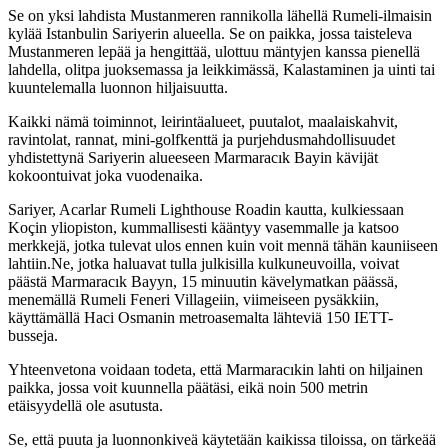
Se on yksi lahdista Mustanmeren rannikolla lähellä Rumeli-ilmaisin
kylää Istanbulin Sariyerin alueella. Se on paikka, jossa taisteleva
Mustanmeren lepää ja hengittää, ulottuu mäntyjen kanssa pienellä
lahdella, olitpa juoksemassa ja leikkimässä, Kalastaminen ja uinti tai
kuuntelemalla luonnon hiljaisuutta.
Kaikki nämä toiminnot, leirintäalueet, puutalot, maalaiskahvit,
ravintolat, rannat, mini-golfkenttä ja purjehdusmahdollisuudet
yhdistettynä Sariyerin alueeseen Marmaracık Bayin kävijät
kokoontuivat joka vuodenaika.
Sariyer, Acarlar Rumeli Lighthouse Roadin kautta, kulkiessaan
Koçin yliopiston, kummallisesti kääntyy vasemmalle ja katsoo
merkkejä, jotka tulevat ulos ennen kuin voit mennä tähän kauniiseen
lahtiin.Ne, jotka haluavat tulla julkisilla kulkuneuvoilla, voivat
päästä Marmaracık Bayyn, 15 minuutin kävelymatkan päässä,
menemällä Rumeli Feneri Villageiin, viimeiseen pysäkkiin,
käyttämällä Haci Osmanin metroasemalta lähteviä 150 IETT-
busseja.
Yhteenvetona voidaan todeta, että Marmaracıkin lahti on hiljainen
paikka, jossa voit kuunnella päätäsi, eikä noin 500 metrin
etäisyydellä ole asutusta.
Se, että puuta ja luonnonkiveä käytetään kaikissa tiloissa, on tärkeää