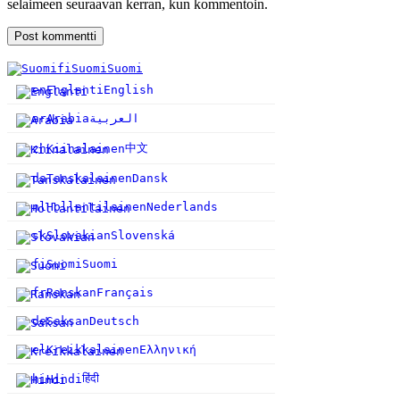
selaimeen seuraavan kerran, kun kommentoin.
fi
Suomi
Suomi
en
Englanti
English
ar
Arabia
العربية
中文
zh
Kiinalainen
da
Tanskalainen
Dansk
nl
Hollantilainen
Nederlands
sk
Slovakian
Slovenská
fi
Suomi
Suomi
fr
Ranskan
Français
de
Saksan
Deutsch
el
Kreikkalainen
Ελληνική
हिंदी
hi
Hindi