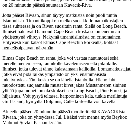
on 20 minuutin päässä suuntaan Kavacık-Riva.
Jotta pääset Rivaan, sinun täytyy matkustaa noin puoli tuntia
Istanbulista. Timanttikoppi on melko suosikki lomamatkustajien
tässä suhteessa ja on Rivan suosituin ranta. Siellä on Long Beach.
Ihmiset haluavat Diamond Cape Beach koska se on enemmän
yhdistettynä vihreys. Näkymä timanttisilmästä on erinomainen.
Erityisesti kun katsot Elmas Cape Beachin korkealta, kohtaat
henkeäsalpaavan näkymän.
Elmas Cape Beach on ranta, joka voi vastata nautintoasi sekä
merelle menemiseen, rannikolle kävelemiseen että piknikille.
Ihmiset, jotka tulevat tänne kalastamaan kallioilla. Lomamatkustajat,
jotka eivät pidä raikas ympäristö on yksi ensimmäisistä
mieltymyksistään, koska se on lähellä Istanbulia. Hieno lahti
muodostettu suojaamalla mustat kivet jakaa Mustanmeren sininen
ylittää jopa monet lomakeskukset sen Long Beach, Pine Forest, ja
hiljaisuus. Voit pysyä teltassa, harpooninen kala, tutkia merilintuja
Gull Island, hymyillä Dolphins, Calle korkealla voit kävellä.
Alueelle pääsee 20 minuutin päässä moottoritieltä KAVACIKista
Rivaan, joka on yhteydessä Jul. Lisäksi voit mennä myös Beykoz
Mahmut Şevket Pashan kylään.