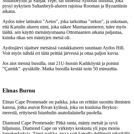
Sultanbeyliin ja Sanjak Tepe, sai nimensä Aydosin linnasta, joka
pysyi nykyisen Sultanbeyli-alueen rajoissa Rooman ja Byzantiinin
aikana.
Aydos tulee latinaksi "Aetos", joka tarkoittaa "sirkus", ja uskotaan,
että Kartalin alueen nimi, joka näkee Marmaranmeren, tulee myös
täältä. sen käyttö metsästysmaana Ottomaanien aikana paljastaa,
kuinka rikas sen mäntyjen metsä oli.
Aydosjärvi sijaitsee metsässä vastakkaiseen suuntaan Aydos Hill.
Voit myös nähdä eri täitä peittää järvessä ja ottaa paljon kuvia.
Jos aiot mennä bussilla, otat 21U-bussin Kadıköystä ja poistut
”Çamlık” -pysäkille. Matka bussilla kestää noin 50 minuuttia.
Elmas Burnu
Elmas Cape Promenade on paikka, joka on erittäin suosittu ihmisten
kanssa, jotka asuvat Rivan kylässä, joka on kuuluisa Beykoz-
merestä, erityisesti Istanbulin anatolialaisella puolella.
Diamond Cape Promenade: Pitkä ranta, mänty metsät ja syvä
hiljaisuus, Diamond Cape on virkistys keskusta yli jopa monia
lomakeskuksia. Tämä paikka, jossa voit katsella delfiinejä piknikillä