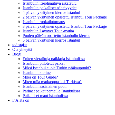
Istanbulin itseohjautuva aikataulu
Istanbulin paikalliset nähtävyydet
4 päivän yksityinen kierros Istanbul
2 päivän yksityinen opastettu Istanbul Tour Package
Istanbulin ruokailuturnaus
3 päivän yksityinen opastettu Istanbul Tour Package
Istanbulin Layover Tour -matka
Puolen päivän opastettu Istanbulin kierros
5 päivän yksityinen kierros Istanbul
todistajat
Ota yhteyttä
Blogi
Eniten vierailtuja paikkoja Istanbulissa
Istanbulin piilotetut paikat
Miksi Istanbul ei ole Turkin pääkaupunki?
Istanbulin kiertue
Mikä on Tour Guide?
Miten tulla matkaoppaaksi Turkissa?
Istanbulin aasialainen puoli
Parhaat paikat perheille Istanbulissa
Paikalliset maut Istanbulissa
F.A.Ks on