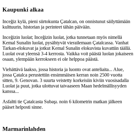
Kaupunki alkaa
Inceğiz kylä, pieni siirtokunta Çatalcan, on onnistunut säilyttämään
kulttuurin, historian ja perinteet tähän päivään.
Inceğizin luolat; Inceğizin luolat, jotka tunnetaan myös nimellä
Kemal Sunalin luolat, pysähtyvät vierailemaan Çatalcassa. Vanhat
Tarkan-elokuvat ja jotkut Kemal Sunalin elokuvista kuvattiin täällä.
Luolat ovat yleensä 3-4 kerrosta. Vaikka voit päästä luolan jokaiseen
osaan, ylempään kerrokseen ei ole helppoa päästä.
Viehättävä laakso, jossa historia ja luonto ovat anteliaita... Alue,
jossa Çatalca perustettiin ensimmäisen kerran noin 2500 vuotta
sitten, 9. Genovan. 3 suurta veistetty korkeisiin kiviin vuosisadalla
Luolat ja puut, jotka ulottuvat taivaaseen Maan hedelmällisyyden
kanssa...
Asfaltti tie Çatalcasta Subaşı. noin 6 kilometrin matkan jälkeen
pääset helposti sinne.
Marmarinlahden