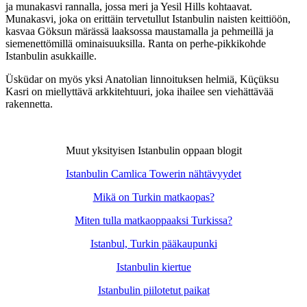
ja munakasvi rannalla, jossa meri ja Yesil Hills kohtaavat.
Munakasvi, joka on erittäin tervetullut Istanbulin naisten keittiöön,
kasvaa Göksun märässä laaksossa maustamalla ja pehmeillä ja
siemenettömillä ominaisuuksilla. Ranta on perhe-pikkikohde
Istanbulin asukkaille.
Üsküdar on myös yksi Anatolian linnoituksen helmiä, Küçüksu
Kasri on miellyttävä arkkitehtuuri, joka ihailee sen viehättävää
rakennetta.
Muut yksityisen Istanbulin oppaan blogit
Istanbulin Camlica Towerin nähtävyydet
Mikä on Turkin matkaopas?
Miten tulla matkaoppaaksi Turkissa?
Istanbul, Turkin pääkaupunki
Istanbulin kiertue
Istanbulin piilotetut paikat