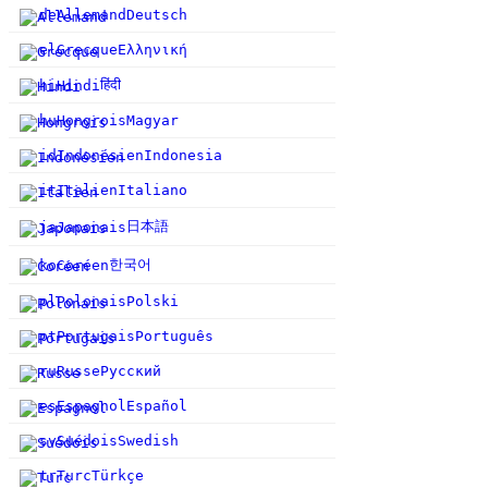
de
Allemand
Deutsch
el
Grecque
Ελληνική
हिंदी
hi
Hindi
hu
Hongrois
Magyar
id
Indonésien
Indonesia
it
Italien
Italiano
日本語
ja
Japonais
한국어
ko
Coréen
pl
Polonais
Polski
pt
Portugais
Português
ru
Russe
Русский
es
Espagnol
Español
sv
Suédois
Swedish
tr
Turc
Türkçe