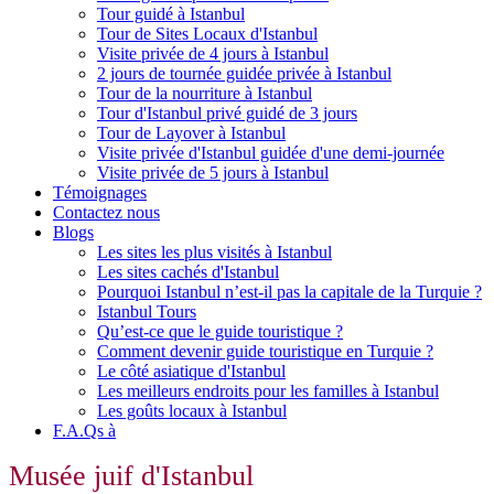
Tour guidé à Istanbul
Tour de Sites Locaux d'Istanbul
Visite privée de 4 jours à Istanbul
2 jours de tournée guidée privée à Istanbul
Tour de la nourriture à Istanbul
Tour d'Istanbul privé guidé de 3 jours
Tour de Layover à Istanbul
Visite privée d'Istanbul guidée d'une demi-journée
Visite privée de 5 jours à Istanbul
Témoignages
Contactez nous
Blogs
Les sites les plus visités à Istanbul
Les sites cachés d'Istanbul
Pourquoi Istanbul n’est-il pas la capitale de la Turquie ?
Istanbul Tours
Qu’est-ce que le guide touristique ?
Comment devenir guide touristique en Turquie ?
Le côté asiatique d'Istanbul
Les meilleurs endroits pour les familles à Istanbul
Les goûts locaux à Istanbul
F.A.Qs à
Musée juif d'Istanbul