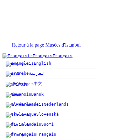
Retour à la page Musées d'Istanbul
fr
Français
Français
en
Anglais
English
ar
Arabe
العربية
中文
zh
Chinois
da
Danois
Dansk
nl
Néerlandais
Nederlands
sk
Slovaque
Slovenská
fi
Finlandais
Suomi
fr
Français
Français