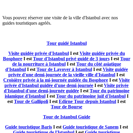
Vous pouvez réserver une visite de la ville d'Istanbul avec nos
guides touristiques agréés.
Tour guidé Istanbul
Visite guidée privée d'Istanbul
I est
Visite guidée privée du
Bosphore
I est
Tour d'Istanbul privé guidé de 3 jours
I est
Tour
de la nourriture à Istanbul
I est
Tour du côté asiatique
d'Istanbul
I est
Tour de Layover à Istanbul
I est
Visite guidée
privée d'une demi-journée de la vieille ville d'Istanbul
I est
Croisière privée à la mi-journée guidée du Bosphore
I est
Visite
privée d'Istanbul guidée d'une demi-journée
I est
Visite privée
d'Istanbul d'une demi-journée guidée
I est
Tour du patrimoine
islamique d'Istanbul
I est
Tour du patrimoine juif d'Istanbul
I
est
Tour de Gallipoli
I est
Edirne Tour depuis Istanbul
I est
Tour de Bourse
Tour de Istanbul Guide
Guide touristique Baris
I est
Guide touristique de Sanem
I est
Guide touristique de l'Istanbul
I est
Guide touristique