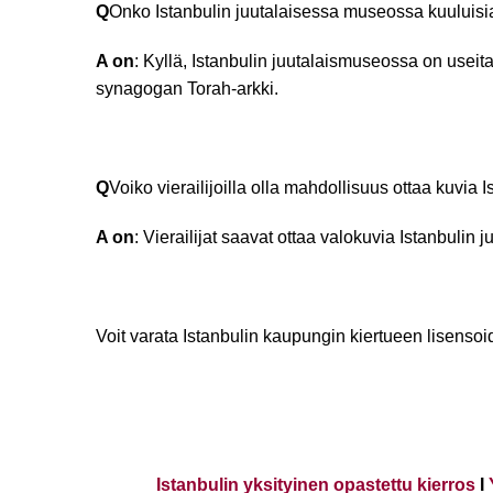
Q
Onko Istanbulin juutalaisessa museossa kuuluisia 
A on
: Kyllä, Istanbulin juutalaismuseossa on usei
synagogan Torah-arkki.
Q
Voiko vierailijoilla olla mahdollisuus ottaa kuvia
A on
: Vierailijat saavat ottaa valokuvia Istanbulin 
Voit varata Istanbulin kaupungin kiertueen lisensoi
Istanbulin yksityinen opastettu kierros
I