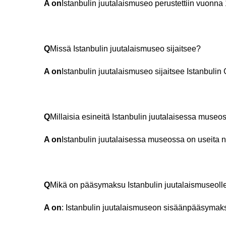
A on
Istanbulin juutalaismuseo perustettiin vuonna
Q
Missä Istanbulin juutalaismuseo sijaitsee?
A on
Istanbulin juutalaismuseo sijaitsee Istanbulin 
Q
Millaisia esineitä Istanbulin juutalaisessa museo
A on
Istanbulin juutalaisessa museossa on useita näy
Q
Mikä on pääsymaksu Istanbulin juutalaismuseoll
A on
: Istanbulin juutalaismuseon sisäänpääsymaksu