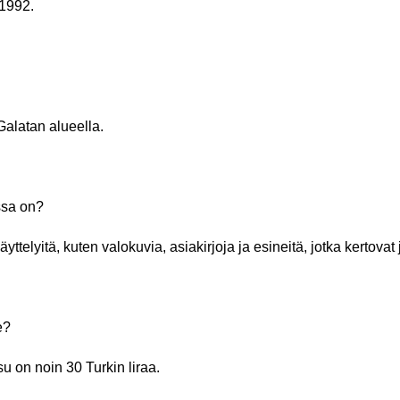
 1992.
Galatan alueella.
ssa on?
ttelyitä, kuten valokuvia, asiakirjoja ja esineitä, jotka kertovat
e?
 on noin 30 Turkin liraa.