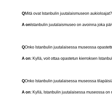
Q
Mitä ovat Istanbulin juutalaismuseon aukioloajat?
A on
Istanbulin juutalaismuseo on avoinna joka päiv
Q
Onko Istanbulin juutalaisessa museossa opastett
A on
: Kyllä, voit ottaa opastetun kierroksen Istanb
Q
Onko Istanbulin juutalaisessa museossa tilapäisiä
A on
: Kyllä, Istanbulin juutalaisessa museossa on 