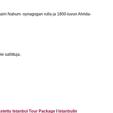
n Haim Nahum -synagogan rulla ja 1800-luvun Ahrida-
e sallittuja.
astettu Istanbul Tour Package
I
Istanbulin