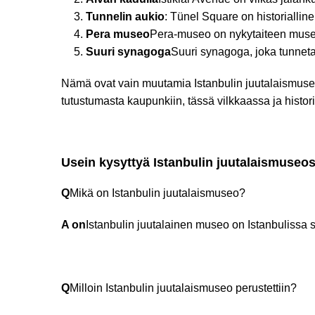
Tunnelin aukio
: Tünel Square on historialline
Pera museo
Pera-museo on nykytaiteen museo
Suuri synagoga
Suuri synagoga, joka tunnet
Nämä ovat vain muutamia Istanbulin juutalaismuseon l
tutustumasta kaupunkiin, tässä vilkkaassa ja histor
Usein kysyttyä Istanbulin juutalaismuseos
Q
Mikä on Istanbulin juutalaismuseo?
A on
Istanbulin juutalainen museo on Istanbulissa si
Q
Milloin Istanbulin juutalaismuseo perustettiin?