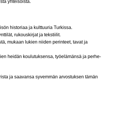
sta yhteisöistä.
sön historiaa ja kulttuuria Turkissa.
ät, rukouskirjat ja tekstiilit.
ä, mukaan lukien niiden perinteet, tavat ja
kien heidän koulutuksensa, työelämänsä ja perhe-
ttuurista ja saavansa syvemmän arvostuksen tämän