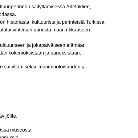
lttuuriperinnön säilyttämisessä.Artefaktien,
oriassa.
 historiasta, kulttuurista ja perinteistä Turkissa.
uutalaisyhteisön panosta maan rikkaaseen
kulttuuriseen ja jokapäiväiseen elämään
eidän kokemuksistaan ja panoksistaan.
nön säilyttämiseksi, monimuotoisuuden ja
vijöille.
äässä museosta.
kennuksia.