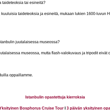
taideteoksia tai esineitä?
ta kuuluisia taideteoksia ja esineitä, mukaan lukien 1600-luvu
 Istanbulin juutalaisessa museossa?
juutalaisessa museossa, mutta flash-valokuvaus ja tripodit eivät ol
duilla oppaillamme.
Istanbulin opastettuja kierroksia
Yksityinen Bosphorus Cruise Tour
I
3 päivän yksityinen op