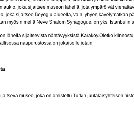
n aukio, joka sijaitsee museon lähellä, jota ympäröivät viehättäv
, joka sijaitsee Beyoglu-alueella, vain lyhyen kävelymatkan 
aan myös nimellä Neve Shalom Synagogue, on yksi Istanbulin s
ähellä sijaitsevista nähtävyyksistä Karaköy.Oletko kiinnostunut 
iallisessa naapurustossa on jokaiselle jotain.
ta
jaitseva museo, joka on omistettu Turkin juutalaisyhteisön histo