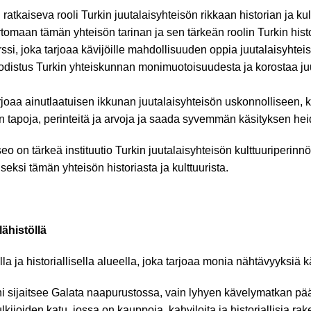
ratkaiseva rooli Turkin juutalaisyhteisön rikkaan historian ja ku
tomaan tämän yhteisön tarinan ja sen tärkeän roolin Turkin hist
si, joka tarjoaa kävijöille mahdollisuuden oppia juutalaisyhteisön
odistus Turkin yhteiskunnan monimuotoisuudesta ja korostaa j
joaa ainutlaatuisen ikkunan juutalaisyhteisön uskonnolliseen, 
sön tapoja, perinteitä ja arvoja ja saada syvemmän käsityksen h
o on tärkeä instituutio Turkin juutalaisyhteisön kulttuuriperin
ksi tämän yhteisön historiasta ja kulttuurista.
ähistöllä
a ja historiallisella alueella, joka tarjoaa monia nähtävyyksiä kä
rni sijaitsee Galata naapurustossa, vain lyhyen kävelymatkan p
lkijoiden katu, jossa on kauppoja, kahviloita ja historiallisia ra