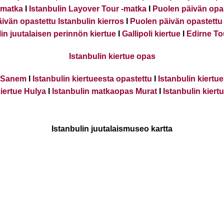
imatka
I
Istanbulin Layover Tour -matka
I
Puolen päivän opas
ivän opastettu Istanbulin kierros
I
Puolen päivän opastettu h
lin juutalaisen perinnön kiertue
I
Gallipoli kiertue
I
Edirne Tou
Istanbulin kiertue opas
e Sanem
I
Istanbulin kiertueesta opastettu
I
Istanbulin kiertu
iertue Hulya
I
Istanbulin matkaopas Murat
I
Istanbulin kiert
Istanbulin juutalaismuseo kartta