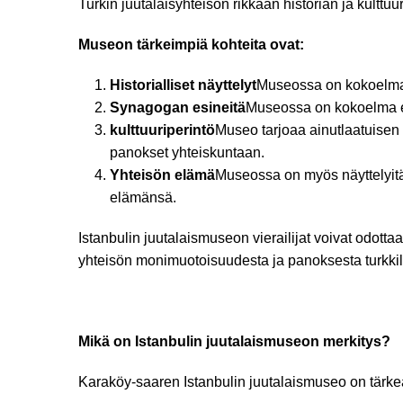
Turkin juutalaisyhteisön rikkaan historian ja kulttu
Museon tärkeimpiä kohteita ovat:
Historialliset näyttelyt
Museossa on kokoelma es
Synagogan esineitä
Museossa on kokoelma esin
kulttuuriperintö
Museo tarjoaa ainutlaatuisen 
panokset yhteiskuntaan.
Yhteisön elämä
Museossa on myös näyttelyitä
elämänsä.
Istanbulin juutalaismuseon vierailijat voivat odott
yhteisön monimuotoisuudesta ja panoksesta turkki
Mikä on Istanbulin juutalaismuseon merkitys?
Karaköy-saaren Istanbulin juutalaismuseo on tärke