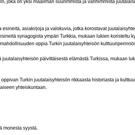
urin, joka on yksi maailman suurimmista ja vanhimmista juutalaisi
ineitä, asiakirjoja ja valokuvia, jotka korostavat juutalaisyhtei
eitä synagogista ympäri Turkkia, mukaan lukien koristeltu kynttil
mahdollisuuden oppia Turkin juutalaisyhteisön kulttuuriperinnöst
 juutalaisyhteisön päivittäisestä elämästä Turkissa, mukaan lu
aa oppivan Turkin juutalaisyhteisön rikkaasta historiasta ja kul
laiseen yhteiskuntaan.
ä monesta syystä.