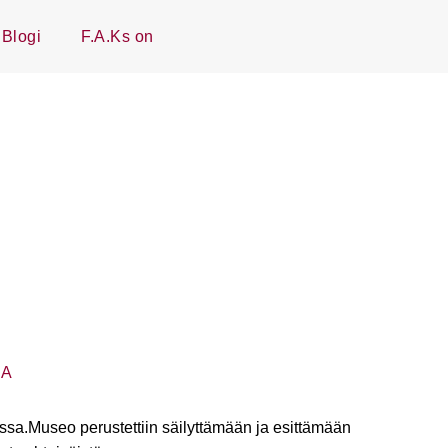
Blogi
F.A.Ks on
SA
issa.Museo perustettiin säilyttämään ja esittämään