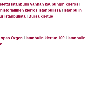
tettu Istanbulin vanhan kaupungin kierros
I
istoriallinen kierros Istanbulissa
I
Istanbulin
r Istanbulista
I
Bursa kiertue
e opas Ozgen
I
Istanbulin kiertue 100
I
Istanbulin
ue