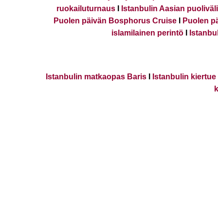
ruokailuturnaus
I
Istanbulin Aasian puoliväl
Puolen päivän Bosphorus Cruise
I
Puolen pä
islamilainen perintö
I
Istanbu
Istanbulin matkaopas Baris
I
Istanbulin kiertu
k