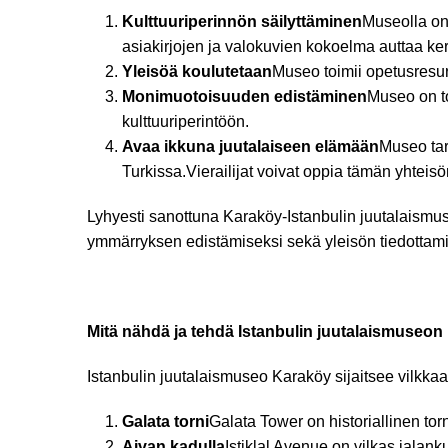
Kulttuuriperinnön säilyttäminen
Museolla on 
asiakirjojen ja valokuvien kokoelma auttaa ker
Yleisöä koulutetaan
Museo toimii opetusresurs
Monimuotoisuuden edistäminen
Museo on t
kulttuuriperintöön.
Avaa ikkuna juutalaiseen elämään
Museo tar
Turkissa.Vierailijat voivat oppia tämän yhtei
Lyhyesti sanottuna Karaköy-Istanbulin juutalaismuse
ymmärryksen edistämiseksi sekä yleisön tiedottamise
Mitä nähdä ja tehdä Istanbulin juutalaismuseon l
Istanbulin juutalaismuseo Karaköy sijaitsee vilkkaall
Galata torni
Galata Tower on historiallinen to
Aivan kadulla
Istiklal Avenue on vilkas jalanku