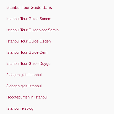
日本語
Istanbul Tour Guide Baris
한국어
Istanbul Tour Guide Sanem
Polski
Istanbul Tour Guide voor Semih
Português
Istanbul Tour Guide Ozgen
Русский
Istanbul Tour Guide Cem
Español
Swedish
Istanbul Tour Guide Duygu
Türkçe
2 dagen gids Istanbul
Український
3 dagen gids Istanbul
Việt
Hoogtepunten in Istanbul
Istanbul reisblog