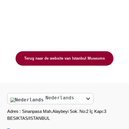
Terug naar de website van Istanbul Museums
Nederlands
English
Adres : Sinanpasa Mah.Alaybeyi Sok. No:2 İç Kapı:3
BESIKTAS/ISTANBUL
العربية