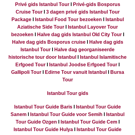
Privé gids Istanbul Tour
I
Privé-gids Bosporus
Cruise Tour
I
3 dagen privé gids Istanbul Tour
Package
I
Istanbul Food Tour bezoeken
I
Istanbul
Aziatische Side Tour
I
Istanbul Layover Tour
bezoeken
I
Halve dag gids Istanbul Old City Tour
I
Halve dag gids Bosporus cruise
I
Halve dag gids
Istanbul Tour
I
Halve dag georganiseerde
historische tour door Istanbul
I
Istanbul Islamitische
Erfgoed Tour
I
Istanbul Joodse Erfgoed Tour
I
Gallipoli Tour
I
Edirne Tour vanuit Istanbul
I
Bursa
Tour
Istanbul Tour gids
Istanbul Tour Guide Baris
I
Istanbul Tour Guide
Sanem
I
Istanbul Tour Guide voor Semih
I
Istanbul
Tour Guide Ozgen
I
Istanbul Tour Guide Cem
I
Istanbul Tour Guide Hulya
I
Istanbul Tour Guide