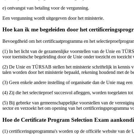
e) ontvangst van betaling voor de vergunning.
Een vergunning wordt uitgegeven door het ministerie.
Hoe kan ik me begeleiden door het certificeringspro
Bevoegdheid om het certificaatprogramma en het selectieproefprogr
(1) In het licht van de gezamenlijke voorstellen van de Unie en TÜRS
voor toeristische begeleiding door de Unie onder toezicht en toezicht 
(2) De Unie en TÜRSAB stellen het ministerie schriftelijk in kennis
talen worden door het ministerie bepaald, rekening houdend met de b
(3) Geen enkele andere instelling of organisatie dan de Unie mag een
(4) Zij die het selectieproef succesvol afleggen, worden toegelaten tot
(5) Bij gebreke van gemeenschappelijke voorstellen van de verenigin
sector en verzoekt het om opening van het certificeringsprogramma voo
Hoe de Certificate Program Selection Exam aankond
(1) certificeringsprogramma's worden op de officiële website van de