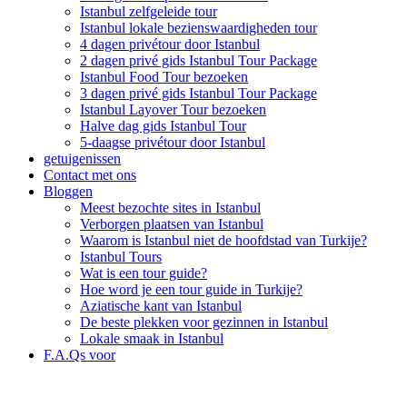
Istanbul zelfgeleide tour
Istanbul lokale bezienswaardigheden tour
4 dagen privétour door Istanbul
2 dagen privé gids Istanbul Tour Package
Istanbul Food Tour bezoeken
3 dagen privé gids Istanbul Tour Package
Istanbul Layover Tour bezoeken
Halve dag gids Istanbul Tour
5-daagse privétour door Istanbul
getuigenissen
Contact met ons
Bloggen
Meest bezochte sites in Istanbul
Verborgen plaatsen van Istanbul
Waarom is Istanbul niet de hoofdstad van Turkije?
Istanbul Tours
Wat is een tour guide?
Hoe word je een tour guide in Turkije?
Aziatische kant van Istanbul
De beste plekken voor gezinnen in Istanbul
Lokale smaak in Istanbul
F.A.Qs voor