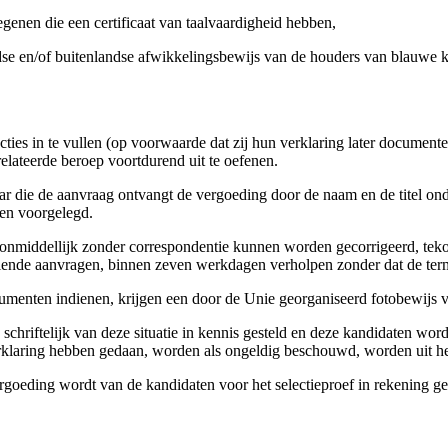
egenen die een certificaat van taalvaardigheid hebben,
dse en/of buitenlandse afwikkelingsbewijs van de houders van blauwe 
cties in te vullen (op voorwaarde dat zij hun verklaring later documenter
lateerde beroep voortdurend uit te oefenen.
r die de aanvraag ontvangt de vergoeding door de naam en de titel onder
en voorgelegd.
onmiddellijk zonder correspondentie kunnen worden gecorrigeerd, teko
ediende aanvragen, binnen zeven werkdagen verholpen zonder dat de ter
umenten indienen, krijgen een door de Unie georganiseerd fotobewijs 
 schriftelijk van deze situatie in kennis gesteld en deze kandidaten 
rklaring hebben gedaan, worden als ongeldig beschouwd, worden uit he
oeding wordt van de kandidaten voor het selectieproef in rekening ge