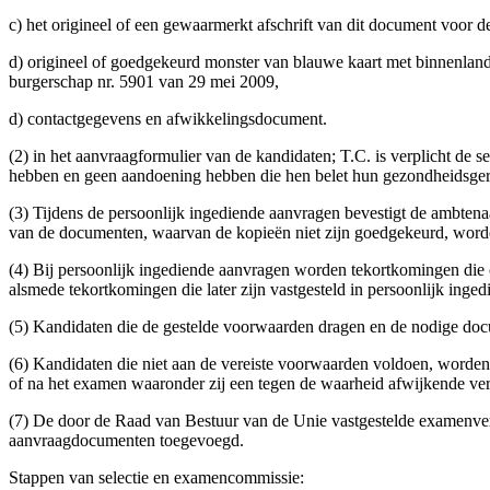
c) het origineel of een gewaarmerkt afschrift van dit document voor d
d) origineel of goedgekeurd monster van blauwe kaart met binnenlan
burgerschap nr. 5901 van 29 mei 2009,
d) contactgegevens en afwikkelingsdocument.
(2) in het aanvraagformulier van de kandidaten; T.C. is verplicht de se
hebben en geen aandoening hebben die hen belet hun gezondheidsgere
(3) Tijdens de persoonlijk ingediende aanvragen bevestigt de ambtenaa
van de documenten, waarvan de kopieën niet zijn goedgekeurd, word
(4) Bij persoonlijk ingediende aanvragen worden tekortkomingen die 
alsmede tekortkomingen die later zijn vastgesteld in persoonlijk ing
(5) Kandidaten die de gestelde voorwaarden dragen en de nodige doc
(6) Kandidaten die niet aan de vereiste voorwaarden voldoen, worden
of na het examen waaronder zij een tegen de waarheid afwijkende ve
(7) De door de Raad van Bestuur van de Unie vastgestelde examenverg
aanvraagdocumenten toegevoegd.
Stappen van selectie en examencommissie: