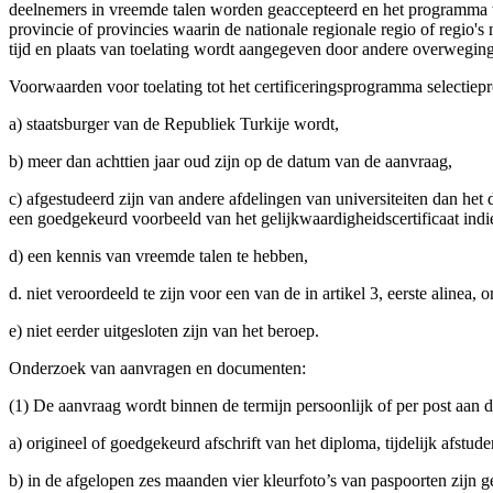
deelnemers in vreemde talen worden geaccepteerd en het programma 
provincie of provincies waarin de nationale regionale regio of regi
tijd en plaats van toelating wordt aangegeven door andere overweginge
Voorwaarden voor toelating tot het certificeringsprogramma selectiepr
a) staatsburger van de Republiek Turkije wordt,
b) meer dan achttien jaar oud zijn op de datum van de aanvraag,
c) afgestudeerd zijn van andere afdelingen van universiteiten dan het 
een goedgekeurd voorbeeld van het gelijkwaardigheidscertificaat indi
d) een kennis van vreemde talen te hebben,
d. niet veroordeeld te zijn voor een van de in artikel 3, eerste alinea
e) niet eerder uitgesloten zijn van het beroep.
Onderzoek van aanvragen en documenten:
(1) De aanvraag wordt binnen de termijn persoonlijk of per post aan 
a) origineel of goedgekeurd afschrift van het diploma, tijdelijk afstu
b) in de afgelopen zes maanden vier kleurfoto’s van paspoorten zijn 