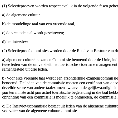
(1) Selectieproeven worden respectievelijk in de volgende fasen geho
a) de algemene cultuur,
b) de mondelinge taal van een vreemde taal,
c) de vreemde taal wordt geschreven;
d) het interview
(2) Selectieproefcommissies worden door de Raad van Bestuur van de 
a) algemene culturele examen Commissie benoemd door de Unie, indien 
twee leden van de universiteit met toeristische / toerisme management
samengesteld uit drie leden.
b) Voor elke vreemde taal wordt een afzonderlijke examenscommissie
benoemd. De leden van de commissie moeten een certificaat van ontva
dezelfde score van andere taalexamens waarvan de gelijkwaardigheid 
jaar ten minste acht jaar actief toeristische begeleiding in die taal 
oprichting van een commissie is moeilijk te ontmoeten, de commissie 
c) De Interviewscommissie bestaat uit leden van de algemene cultuurc
voorzitter van de algemene cultuurcommissie.