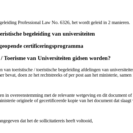
begeleiding Professional Law No. 6326, het wordt geleid in 2 manieren.
ristische begeleiding van universiteiten
e geopende certificeringsprogramma
/ Toerisme van Universiteiten gidsen worden?
an toeristische / toeristische begeleiding afdelingen van universiteite
ummer bevat, doen ze het rechtstreeks of per post aan het ministerie, sa
nten in overeenstemming met de relevante wetgeving en dit document 
inisterie originele of gecertificeerde kopie van het document dat slaag
egeven dat het de sollicitatiereis heeft voltooid,