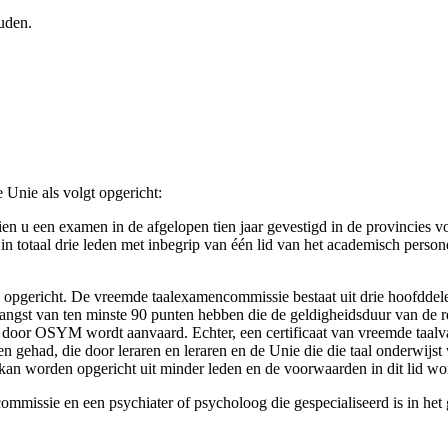
uden.
Unie als volgt opgericht:
u een examen in de afgelopen tien jaar gevestigd in de provincies voo
 in totaal drie leden met inbegrip van één lid van het academisch perso
 opgericht. De vreemde taalexamencommissie bestaat uit drie hoofddel
ngst van ten minste 90 punten hebben die de geldigheidsduur van de re
door OSYM wordt aanvaard. Echter, een certificaat van vreemde taalvaar
hebben gehad, die door leraren en leraren en de Unie die die taal onderwi
kan worden opgericht uit minder leden en de voorwaarden in dit lid wo
ommissie en een psychiater of psycholoog die gespecialiseerd is in het