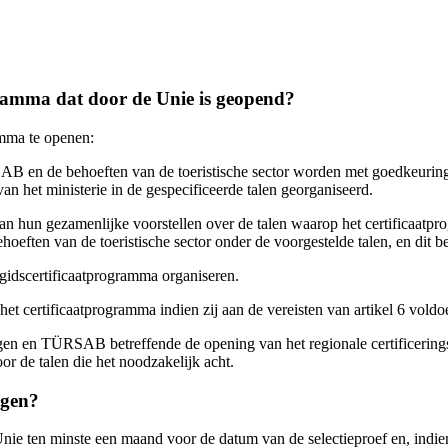
gramma dat door de Unie is geopend?
amma te openen:
AB en de behoeften van de toeristische sector worden met goedkeuring v
van het ministerie in de gespecificeerde talen georganiseerd.
 van hun gezamenlijke voorstellen over de talen waarop het certificaat
ehoeften van de toeristische sector onder de voorgestelde talen, en d
 gidscertificaatprogramma organiseren.
 het certificaatprogramma indien zij aan de vereisten van artikel 6 voldo
gen en TÜRSAB betreffende de opening van het regionale certificerings
r de talen die het noodzakelijk acht.
igen?
 Unie ten minste een maand voor de datum van de selectieproef en, in