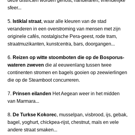
deze districten worden gehost, handelaren, vriendelijke
sfeer...
5.
Istiklal straat
, waar alle kleuren van de stad
veranderen in een overstroming van mensen met zijn
originele cafés, nostalgische Pera-geest, rode tram,
straatmuzikanten, kunstcentra, bars, doorgangen...
6.
Reizen op witte stoomboten die op de Bosporus-
wateren zweven
die al eeuwenlang tussen twee
continenten stromen en bagels gooien op zeewierlingen
die op de Steamboot concurreren.
7.
Prinsen eilanden
Het Aegean weer in het midden
van Marmara...
8.
De Turkse Kokorec
, musselpan, visbrood, ijs, gebak,
bagel, yoghurt, chickpea-rijst, chestnut, maïs en vele
andere straat smaken...