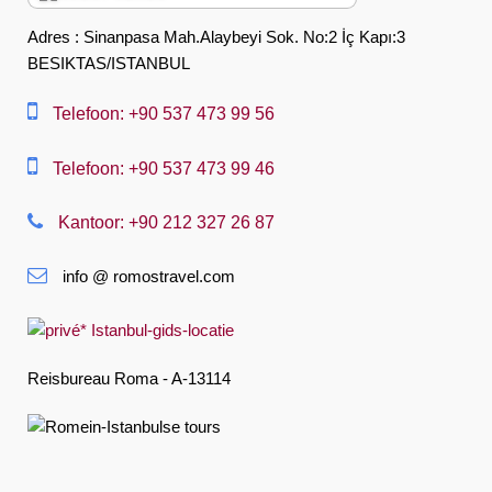
English
Adres : Sinanpasa Mah.Alaybeyi Sok. No:2 İç Kapı:3
BESIKTAS/ISTANBUL
العربية
中文
Telefoon: +90 537 473 99 56
Dansk
Telefoon: +90 537 473 99 46
Nederlands
Kantoor: +90 212 327 26 87
Slovenská
info @ romostravel.com
Suomi
Français
Deutsch
Reisbureau Roma - A-13114
Ελληνική
हिंदी
Magyar