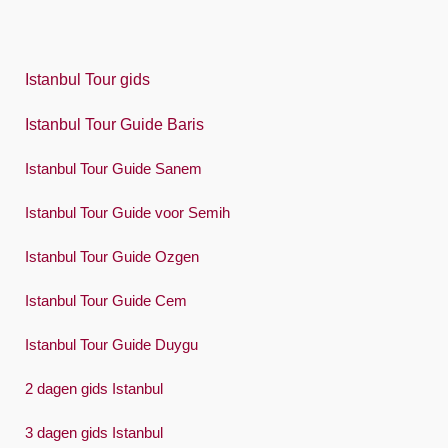
Indonesia
Italiano
Istanbul Tour gids
日本語
Istanbul Tour Guide Baris
한국어
Istanbul Tour Guide Sanem
Polski
Istanbul Tour Guide voor Semih
Português
Istanbul Tour Guide Ozgen
Русский
Istanbul Tour Guide Cem
Español
Swedish
Istanbul Tour Guide Duygu
Türkçe
2 dagen gids Istanbul
Український
3 dagen gids Istanbul