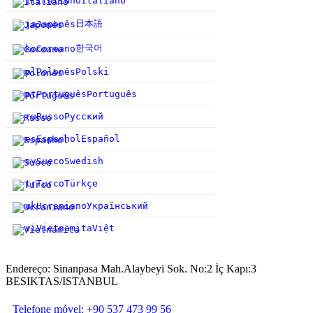
it
Italiano
Italiano
日本語
ja
Japonês
한국어
ko
Coreano
pl
Polonês
Polski
pt
Português
Português
ru
Russo
Русский
es
Espanhol
Español
sv
Sueco
Swedish
tr
Turco
Türkçe
uk
Ucraniano
Український
vi
Vietnamita
Việt
Endereço: Sinanpasa Mah.Alaybeyi Sok. No:2 İç Kapı:3
BESIKTAS/ISTANBUL
Telefone móvel: +90 537 473 99 56