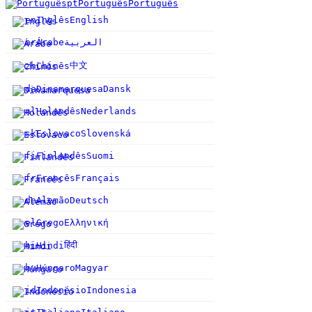
pt
Português
Português
en
Inglês
English
ar
Árabe
العربية
中文
zh
Chinês
da
Dinamarquesa
Dansk
nl
Holandês
Nederlands
sk
Eslovaco
Slovenská
fi
Finlandês
Suomi
fr
Francês
Français
de
Alemão
Deutsch
el
Grego
Ελληνική
हिंदी
hi
Hindi
hu
Húngaro
Magyar
id
Indonésio
Indonesia