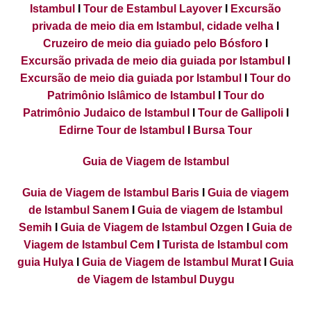
Istambul
I
Tour de Estambul Layover
I
Excursão
privada de meio dia em Istambul, cidade velha
I
Cruzeiro de meio dia guiado pelo Bósforo
I
Excursão privada de meio dia guiada por Istambul
I
Excursão de meio dia guiada por Istambul
I
Tour do
Patrimônio Islâmico de Istambul
I
Tour do
Patrimônio Judaico de Istambul
I
Tour de Gallipoli
I
Edirne Tour de Istambul
I
Bursa Tour
Guia de Viagem de Istambul
Guia de Viagem de Istambul Baris
I
Guia de viagem
de Istambul Sanem
I
Guia de viagem de Istambul
Semih
I
Guia de Viagem de Istambul Ozgen
I
Guia de
Viagem de Istambul Cem
I
Turista de Istambul com
guia Hulya
I
Guia de Viagem de Istambul Murat
I
Guia
de Viagem de Istambul Duygu