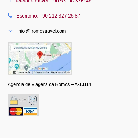
Telefone móvel: +90 537 473 99 46
Nederlands
Escritório: +90 212 327 26 87
Slovenská
info @ romostravel.com
Suomi
Français
Deutsch
Ελληνική
हिंदी
Agência de Viagens da Romos – A-13114
Magyar
Indonesia
Italiano
日本語