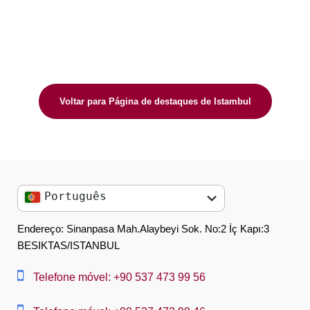
Voltar para Página de destaques de Istambul
Português
English
Endereço: Sinanpasa Mah.Alaybeyi Sok. No:2 İç Kapı:3
BESIKTAS/ISTANBUL
العربية
中文
Telefone móvel: +90 537 473 99 56
Dansk