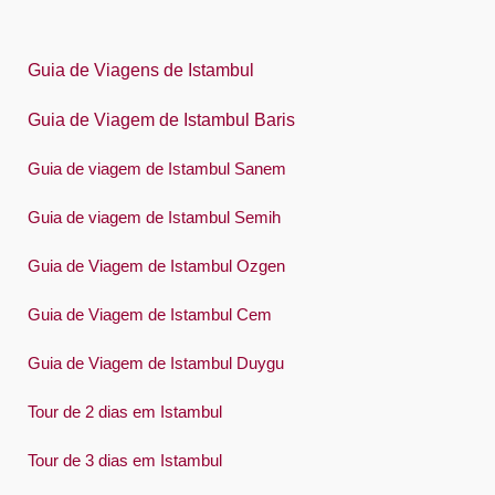
한국어
Polski
Guia de Viagens de Istambul
Português
Guia de Viagem de Istambul Baris
Русский
Guia de viagem de Istambul Sanem
Español
Swedish
Guia de viagem de Istambul Semih
Türkçe
Guia de Viagem de Istambul Ozgen
Український
Guia de Viagem de Istambul Cem
Việt
Guia de Viagem de Istambul Duygu
Tour de 2 dias em Istambul
Tour de 3 dias em Istambul