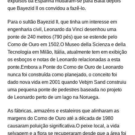
expulsos da Espanha mudaram-se para Balat depois
que Bayezid II os convidou a fazê-lo.
Para o sultão Bayezid II, que tinha um interesse em
engenharia civil, Leonardo da Vinci desenhou uma
ponte de 240 metros (790 pés) que se estende pelo
Corno de Ouro em 1502.O Museo della Scienza e della
Tecnologia em Milão, Itália, atualmente tem em exibição
os esboços e notas de Leonardo relacionadas a esta
ponte.Embora a Ponte do Corno de Ouro de Leonardo
nunca foi construída como planejado, o conceito foi
dado nova vida em 2001 quando Vebjrn Sand construiu
uma pequena ponte de pedestres baseada no projeto
de Leonardo perto de um lago na Noruega.
As fábricas, armazéns e estaleiros que alinharam as
margens do Corno de Ouro até a década de 1980
causaram poluição significativa.O peixe local, a vida
selvagem e a flora se recuperaram desde que a área foi