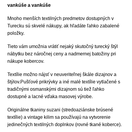
vankúše a vankúše
Mnoho menších textilných predmetov dostupných v
Turecku sú skvelé nákupy, ak hľadáte ľahko zabalené
položky.
Tieto vám umožnia vrátiť nejaký skutočný turecký štýl
nábytku bez náročnej ceny a nadmernej batožiny pri
nákupe kobercov.
Textílie možno nájsť v neuveriteľnej škále dizajnov a
štýlov.Pušťové prikrývky a iné malé textílie vytlačené s
tradičnými osmanskými dizajnom sú tiež ľahko
dostupné a lacné vďaka masovej výrobe.
Originálne tkaniny suzani (stredoaziánske brúsené
textílie) a vintage kilim sa používajú na vytvorenie
jedinečných textilných doplnkov (rovné tkané koberce).