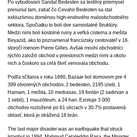
Po vybudovaní Sandal Bedesten sa textilný priemysel
presunul tam, zatiaľ čo Cevahir Bedesten sa stal
exkluzívnou doménou high-endového maloobchodného
sektora. Spočiatku to boli dve samostatné štruktúry.
Medzi nimi boli kostolné ruiny a veľká cisterna a mešita
Beyazid, ako to poznamenal francúzsky cestovateľ v 16.
storočí menom Pierre Gilles. Avšak mnohí obchodníci
rýchlo založili obchod v priestoroch medzi nimi a okolo
nich a čoskoro sa celá štvrť venovala obchodu.
Podľa sčítania v roku 1890, Bazaar bol domovom pre 4
399 otvorených obchodov, 2 bedesten, 2195 izieb, 1
Hamam, 1 mešita, 10 medrasas, 19 fontán (2 sadirvan a
1 sebil), 1 mauzóleum, a 24 han. Existuje 3 000
obchodov rozložené po 61 uliciach v 30.7% postavená
oblasť, ktorá je strážená 18 brán.
The last major disaster was an earthquake that struck
Istanbul in 1894. Mahmud Celaleddin Paşa, the Minister