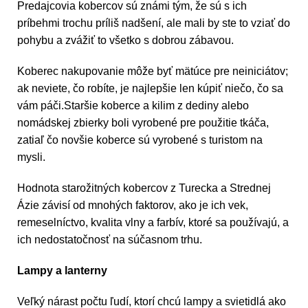
Predajcovia kobercov sú známi tým, že sú s ich
príbehmi trochu príliš nadšení, ale mali by ste to vziať do
pohybu a zvážiť to všetko s dobrou zábavou.
Koberec nakupovanie môže byť mätúce pre neiniciátov;
ak neviete, čo robíte, je najlepšie len kúpiť niečo, čo sa
vám páči.Staršie koberce a kilim z dediny alebo
nomádskej zbierky boli vyrobené pre použitie tkáča,
zatiaľ čo novšie koberce sú vyrobené s turistom na
mysli.
Hodnota starožitných kobercov z Turecka a Strednej
Ázie závisí od mnohých faktorov, ako je ich vek,
remeselníctvo, kvalita vlny a farbív, ktoré sa používajú, a
ich nedostatočnosť na súčasnom trhu.
Lampy a lanterny
Veľký nárast počtu ľudí, ktorí chcú lampy a svietidlá ako