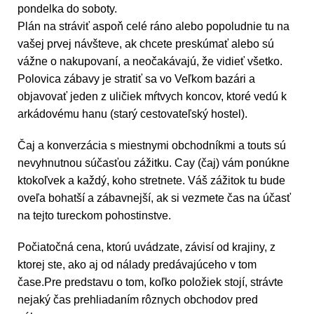
pondelka do soboty.
Plán na stráviť aspoň celé ráno alebo popoludnie tu na
vašej prvej návšteve, ak chcete preskúmať alebo sú
vážne o nakupovaní, a neočakávajú, že vidieť všetko.
Polovica zábavy je stratiť sa vo Veľkom bazári a
objavovať jeden z uličiek mŕtvych koncov, ktoré vedú k
arkádovému hanu (starý cestovateľský hostel).
Čaj a konverzácia s miestnymi obchodníkmi a touts sú
nevyhnutnou súčasťou zážitku. Cay (čaj) vám ponúkne
ktokoľvek a každý, koho stretnete. Váš zážitok tu bude
oveľa bohatší a zábavnejší, ak si vezmete čas na účasť
na tejto tureckom pohostinstve.
Počiatočná cena, ktorú uvádzate, závisí od krajiny, z
ktorej ste, ako aj od nálady predávajúceho v tom
čase.Pre predstavu o tom, koľko položiek stojí, strávte
nejaký čas prehliadaním rôznych obchodov pred