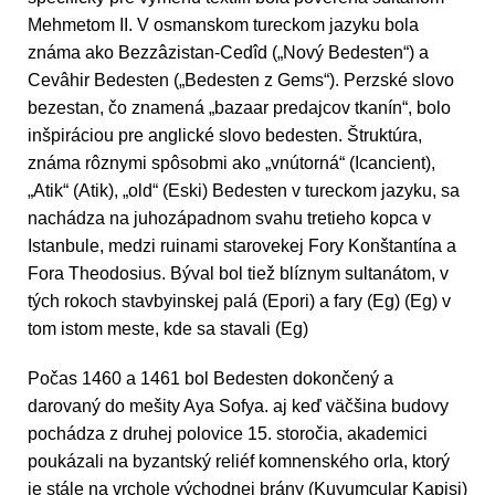
Mehmetom II. V osmanskom tureckom jazyku bola
známa ako Bezzâzistan-Cedîd („Nový Bedesten“) a
Cevâhir Bedesten („Bedesten z Gems“). Perzské slovo
bezestan, čo znamená „bazaar predajcov tkanín“, bolo
inšpiráciou pre anglické slovo bedesten. Štruktúra,
známa rôznymi spôsobmi ako „vnútorná“ (Icancient),
„Atik“ (Atik), „old“ (Eski) Bedesten v tureckom jazyku, sa
nachádza na juhozápadnom svahu tretieho kopca v
Istanbule, medzi ruinami starovekej Fory Konštantína a
Fora Theodosius. Býval bol tiež blíznym sultanátom, v
tých rokoch stavbyinskej palá (Epori) a fary (Eg) (Eg) v
tom istom meste, kde sa stavali (Eg)
Počas 1460 a 1461 bol Bedesten dokončený a
darovaný do mešity Aya Sofya. aj keď väčšina budovy
pochádza z druhej polovice 15. storočia, akademici
poukázali na byzantský reliéf komnenského orla, ktorý
je stále na vrchole východnej brány (Kuyumcular Kapisi)