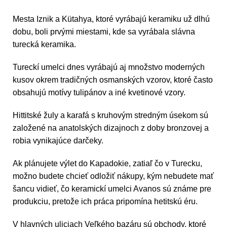
Mesta Iznik a Kütahya, ktoré vyrábajú keramiku už dlhú
dobu, boli prvými miestami, kde sa vyrábala slávna
turecká keramika.
Tureckí umelci dnes vyrábajú aj množstvo moderných
kusov okrem tradičných osmanských vzorov, ktoré často
obsahujú motívy tulipánov a iné kvetinové vzory.
Hittitské žuly a karafá s kruhovým stredným úsekom sú
založené na anatolských dizajnoch z doby bronzovej a
robia vynikajúce darčeky.
Ak plánujete výlet do Kapadokie, zatiaľ čo v Turecku,
možno budete chcieť odložiť nákupy, kým nebudete mať
šancu vidieť, čo keramickí umelci Avanos sú známe pre
produkciu, pretože ich práca pripomína hetitskú éru.
V hlavných uliciach Veľkého bazáru sú obchody, ktoré