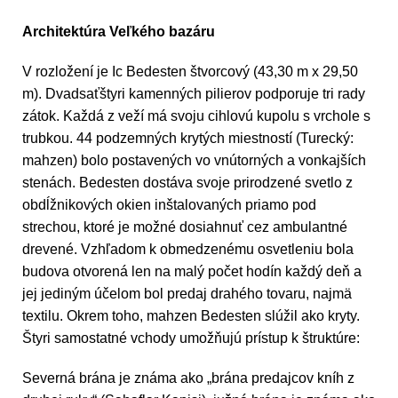
Architektúra Veľkého bazáru
V rozložení je Ic Bedesten štvorcový (43,30 m x 29,50
m). Dvadsaťštyri kamenných pilierov podporuje tri rady
zátok. Každá z veží má svoju cihlovú kupolu s vrchole s
trubkou. 44 podzemných krytých miestností (Turecký:
mahzen) bolo postavených vo vnútorných a vonkajších
stenách. Bedesten dostáva svoje prirodzené svetlo z
obdĺžnikových okien inštalovaných priamo pod
strechou, ktoré je možné dosiahnuť cez ambulantné
drevené. Vzhľadom k obmedzenému osvetleniu bola
budova otvorená len na malý počet hodín každý deň a
jej jediným účelom bol predaj drahého tovaru, najmä
textilu. Okrem toho, mahzen Bedesten slúžil ako kryty.
Štyri samostatné vchody umožňujú prístup k štruktúre:
Severná brána je známa ako „brána predajcov kníh z