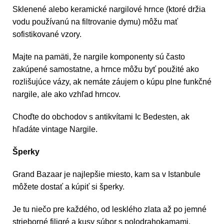
Sklenené alebo keramické nargilové hrnce (ktoré držia
vodu používanú na filtrovanie dymu) môžu mať
sofistikované vzory.
Majte na pamäti, že nargile komponenty sú často
zakúpené samostatne, a hrnce môžu byť použité ako
rozlišujúce vázy, ak nemáte záujem o kúpu plne funkčné
nargile, ale ako vzhľad hrncov.
Choďte do obchodov s antikvítami Ic Bedesten, ak
hľadáte vintage Nargile.
Šperky
Grand Bazaar je najlepšie miesto, kam sa v Istanbule
môžete dostať a kúpiť si šperky.
Je tu niečo pre každého, od lesklého zlata až po jemné
strieborné filigré a kusy súbor s polodrahokamami.