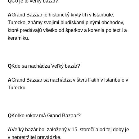
Q
Čo je to veľký bazár?
A
Grand Bazaar je historický krytý trh v Istanbule,
Turecko, známy svojimi bludiskami plnými obchodov,
ktoré predávajú všetko od šperkov a korenia po textil a
keramiku.
Q
Kde sa nachádza Veľký bazár?
A
Grand Bazaar sa nachádza v štvrti Fatih v Istanbule v
Turecku.
Q
Koľko rokov má Grand Bazaar?
A
Veľký bazár bol založený v 15. storočí a od tej doby je
v nepretržitej prevádzke.