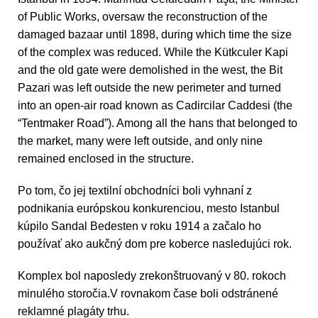
of Public Works, oversaw the reconstruction of the
damaged bazaar until 1898, during which time the size
of the complex was reduced. While the Kütkculer Kapi
and the old gate were demolished in the west, the Bit
Pazari was left outside the new perimeter and turned
into an open-air road known as Cadircilar Caddesi (the
“Tentmaker Road”). Among all the hans that belonged to
the market, many were left outside, and only nine
remained enclosed in the structure.
Po tom, čo jej textilní obchodníci boli vyhnaní z
podnikania európskou konkurenciou, mesto Istanbul
kúpilo Sandal Bedesten v roku 1914 a začalo ho
používať ako aukčný dom pre koberce nasledujúci rok.
Komplex bol naposledy zrekonštruovaný v 80. rokoch
minulého storočia.V rovnakom čase boli odstránené
reklamné plagáty trhu.