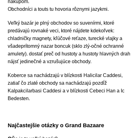
nákupom.
Obchodníci a touts tu hovoria rôznymi jazykmi.
Veľký bazár je plný obchodov so suvenírmi, ktoré
predávajú rovnaké veci, ktoré nájdete kdekoľvek:
chladničky magnety, kľúčové reťaze, turecké vlajky a
všadeprítomný nazar boncuk (sklo zlý-očné ochranné
amulety). dostať preč od hustoty a hustoty hlavných drah
nájsť jedinečné a vzrušujúce obchody.
Koberce sa nachádzajú v blízkosti Halicilar Caddesi,
zatiaľ čo zlaté obchody sa nachádzajú pozdĺž
Kalpakcilarbasi Caddesi a v blízkosti Cebeci Han a Ic
Bedesten.
Najčastejšie otázky o Grand Bazaare