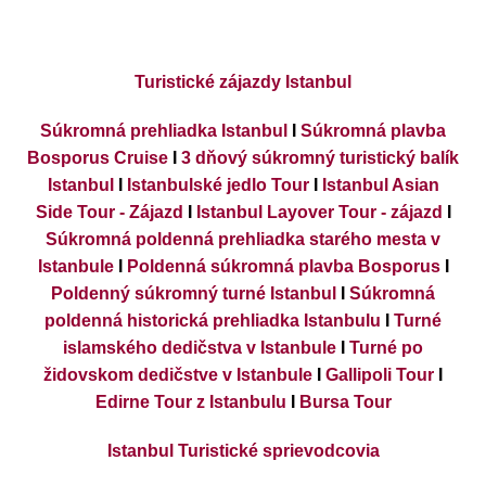
Turistické zájazdy Istanbul
Súkromná prehliadka Istanbul
I
Súkromná plavba
Bosporus Cruise
I
3 dňový súkromný turistický balík
Istanbul
I
Istanbulské jedlo Tour
I
Istanbul Asian
Side Tour - Zájazd
I
Istanbul Layover Tour - zájazd
I
Súkromná poldenná prehliadka starého mesta v
Istanbule
I
Poldenná súkromná plavba Bosporus
I
Poldenný súkromný turné Istanbul
I
Súkromná
poldenná historická prehliadka Istanbulu
I
Turné
islamského dedičstva v Istanbule
I
Turné po
židovskom dedičstve v Istanbule
I
Gallipoli Tour
I
Edirne Tour z Istanbulu
I
Bursa Tour
Istanbul Turistické sprievodcovia