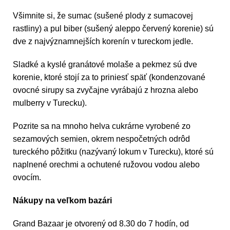
Všimnite si, že sumac (sušené plody z sumacovej
rastliny) a pul biber (sušený aleppo červený korenie) sú
dve z najvýznamnejších korenín v tureckom jedle.
Sladké a kyslé granátové molaše a pekmez sú dve
korenie, ktoré stojí za to priniesť späť (kondenzované
ovocné sirupy sa zvyčajne vyrábajú z hrozna alebo
mulberry v Turecku).
Pozrite sa na mnoho helva cukrárne vyrobené zo
sezamových semien, okrem nespočetných odrôd
tureckého pôžitku (nazývaný lokum v Turecku), ktoré sú
naplnené orechmi a ochutené ružovou vodou alebo
ovocím.
Nákupy na veľkom bazári
Grand Bazaar je otvorený od 8.30 do 7 hodín, od