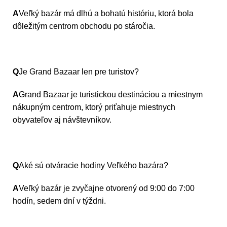
A
Veľký bazár má dlhú a bohatú históriu, ktorá bola
dôležitým centrom obchodu po stáročia.
Q
Je Grand Bazaar len pre turistov?
A
Grand Bazaar je turistickou destináciou a miestnym
nákupným centrom, ktorý priťahuje miestnych
obyvateľov aj návštevníkov.
Q
Aké sú otváracie hodiny Veľkého bazára?
A
Veľký bazár je zvyčajne otvorený od 9:00 do 7:00
hodín, sedem dní v týždni.