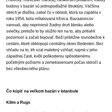
budovy v bazári sú jednopodlažné štruktúry. Väčšina
strech je dlažba, zatiaľ čo v oblasti, ktorá sa zapálila v
roku 1954, bola inštalovaná tržnica. Bazaarovcov
varovali, aby nepriniesli žiadny druh blesku alebo
sviečky, pretože to by slúžilo len na to, aby pritiahli
pozornosť a začali bojovať. Beží približne rovnobežne k
cestám, ktoré obklopujú centrálny okres Bedesten. Bez
ohľadu na to, trh vzal malebný vzhľad, najmä v jeho
západnej časti, kvôli poškodeniu spôsobenému
početnými požiarmi a zemetraseniami počas storočí a
bez všeobecného plánu.
Čo kúpiť na veľkom bazári v Istanbule
Kilim a Rugs