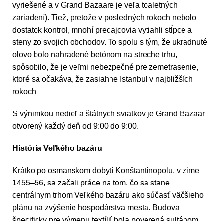
vyriešené a v Grand Bazaare je veľa toaletných
zariadení). Tiež, pretože v posledných rokoch nebolo
dostatok kontrol, mnohí predajcovia vytiahli stĺpce a
steny zo svojich obchodov. To spolu s tým, že ukradnuté
olovo bolo nahradené betónom na streche trhu,
spôsobilo, že je veľmi nebezpečné pre zemetrasenie,
ktoré sa očakáva, že zasiahne Istanbul v najbližších
rokoch.
S výnimkou nedieľ a štátnych sviatkov je Grand Bazaar
otvorený každý deň od 9:00 do 9:00.
História Veľkého bazáru
Krátko po osmanskom dobytí Konštantínopolu, v zime
1455–56, sa začali práce na tom, čo sa stane
centrálnym trhom Veľkého bazáru ako súčasť väčšieho
plánu na zvýšenie hospodárstva mesta. Budova
špecificky pre výmenu textílií bola poverená sultánom