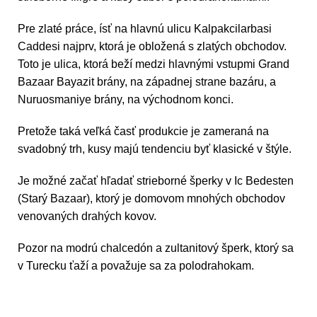
Pre zlaté práce, ísť na hlavnú ulicu Kalpakcilarbasi
Caddesi najprv, ktorá je obložená s zlatých obchodov.
Toto je ulica, ktorá beží medzi hlavnými vstupmi Grand
Bazaar Bayazit brány, na západnej strane bazáru, a
Nuruosmaniye brány, na východnom konci.
Pretože taká veľká časť produkcie je zameraná na
svadobný trh, kusy majú tendenciu byť klasické v štýle.
Je možné začať hľadať strieborné šperky v Ic Bedesten
(Starý Bazaar), ktorý je domovom mnohých obchodov
venovaných drahých kovov.
Pozor na modrú chalcedón a zultanitový šperk, ktorý sa
v Turecku ťaží a považuje sa za polodrahokam.