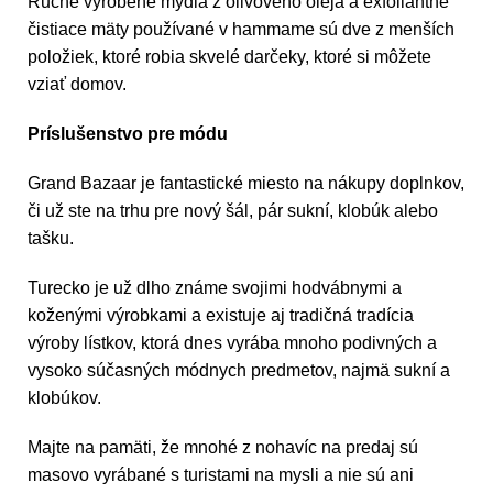
Ručne vyrobené mydlá z olivového oleja a exfoliantné
čistiace mäty používané v hammame sú dve z menších
položiek, ktoré robia skvelé darčeky, ktoré si môžete
vziať domov.
Príslušenstvo pre módu
Grand Bazaar je fantastické miesto na nákupy doplnkov,
či už ste na trhu pre nový šál, pár sukní, klobúk alebo
tašku.
Turecko je už dlho známe svojimi hodvábnymi a
koženými výrobkami a existuje aj tradičná tradícia
výroby lístkov, ktorá dnes vyrába mnoho podivných a
vysoko súčasných módnych predmetov, najmä sukní a
klobúkov.
Majte na pamäti, že mnohé z nohavíc na predaj sú
masovo vyrábané s turistami na mysli a nie sú ani