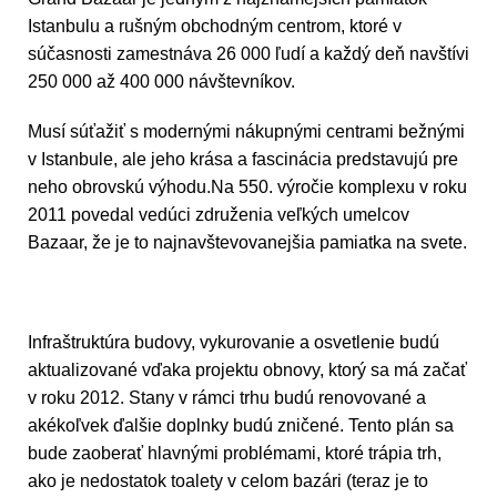
Istanbulu a rušným obchodným centrom, ktoré v
súčasnosti zamestnáva 26 000 ľudí a každý deň navštívi
250 000 až 400 000 návštevníkov.
Musí súťažiť s modernými nákupnými centrami bežnými
v Istanbule, ale jeho krása a fascinácia predstavujú pre
neho obrovskú výhodu.Na 550. výročie komplexu v roku
2011 povedal vedúci združenia veľkých umelcov
Bazaar, že je to najnavštevovanejšia pamiatka na svete.
Infraštruktúra budovy, vykurovanie a osvetlenie budú
aktualizované vďaka projektu obnovy, ktorý sa má začať
v roku 2012. Stany v rámci trhu budú renovované a
akékoľvek ďalšie doplnky budú zničené. Tento plán sa
bude zaoberať hlavnými problémami, ktoré trápia trh,
ako je nedostatok toalety v celom bazári (teraz je to