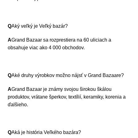
Q
Aký veľký je Veľký bazár?
A
Grand Bazaar sa rozprestiera na 60 uliciach a
obsahuje viac ako 4 000 obchodov.
Q
Aké druhy výrobkov možno nájsť v Grand Bazaare?
A
Grand Bazaar je známy svojou širokou škálou
produktov, vrátane šperkov, textílií, keramiky, korenia a
ďalšieho.
Q
Aká je história Veľkého bazára?