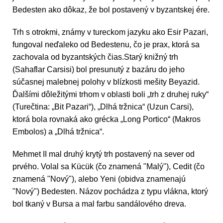
Bedesten ako dôkaz, že bol postavený v byzantskej ére.
Trh s otrokmi, známy v tureckom jazyku ako Esir Pazari,
fungoval neďaleko od Bedestenu, čo je prax, ktorá sa
zachovala od byzantských čias.Starý knižný trh
(Sahaflar Carsisi) bol presunutý z bazáru do jeho
súčasnej malebnej polohy v blízkosti mešity Beyazid.
Ďalšími dôležitými trhom v oblasti boli „trh z druhej ruky“
(Turečtina: „Bit Pazari“), „Dlhá tržnica“ (Uzun Carsi),
ktorá bola rovnaká ako grécka „Long Portico“ (Makros
Embolos) a „Dlhá tržnica“.
Mehmet II mal druhý krytý trh postavený na sever od
prvého. Volal sa Kücük (čo znamená "Malý"), Cedit (čo
znamená "Nový"), alebo Yeni (obidva znamenajú
"Nový") Bedesten. Názov pochádza z typu vlákna, ktorý
bol tkaný v Bursa a mal farbu sandálového dreva.