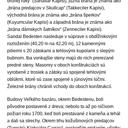
druhej ruky“ (Sahaflar Kapisi), južná brána je známa ako
„brána predajcov v Skullcap“ (Takkeciler Kapisi),
východná brána je známa ako „brána šperkov“
(Kuyumcular Kapisi) a západná brána je známa ako
„brána dámskych šatníkov“ (Zenneciler Kapisi).
Sandal Bedesten nasleduje v súprave s obdĺžnikovým
rozložením (40,20 m na 42,20 m), 12 kamennými
piliermi s 20 zátokami a tehlovými kupolami s slepým
bubnom. Iba vonkajšie steny majú do nich prerezané
predné steny. Masonry v oboch konštrukciách sú
vyrobené z trosiek a zátoky sú spojené tehlovými
oblúkmi, ktoré sú zase spojené s júnovými lúčmi.
Železné brány chránili vchody do oboch konštrukcií.
Budovy Veľkého bazáru, okrem Bedestenu, boli
pôvodne postavené z dreva; nebolo to až po ničivom
požiari roku 1700, keď boli prestavané z kameňa a tehál
a dali sa strechy. Okrem trhu kožušinových predajcov
(Turecký: Kürkcüler Carsisi), neskorším pridaním, všetky