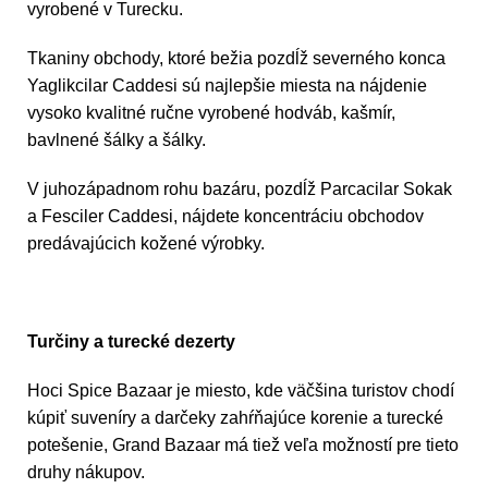
vyrobené v Turecku.
Tkaniny obchody, ktoré bežia pozdĺž severného konca
Yaglikcilar Caddesi sú najlepšie miesta na nájdenie
vysoko kvalitné ručne vyrobené hodváb, kašmír,
bavlnené šálky a šálky.
V juhozápadnom rohu bazáru, pozdĺž Parcacilar Sokak
a Fesciler Caddesi, nájdete koncentráciu obchodov
predávajúcich kožené výrobky.
Turčiny a turecké dezerty
Hoci Spice Bazaar je miesto, kde väčšina turistov chodí
kúpiť suveníry a darčeky zahŕňajúce korenie a turecké
potešenie, Grand Bazaar má tiež veľa možností pre tieto
druhy nákupov.