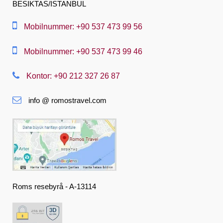
BESIKTAS/ISTANBUL
العربية
中文
Mobilnummer: +90 537 473 99 56
Dansk
Mobilnummer: +90 537 473 99 46
Nederlands
Kontor: +90 212 327 26 87
Slovenská
info @ romostravel.com
Suomi
Français
Deutsch
Ελληνική
हिंदी
Roms resebyrå - A-13114
Magyar
Indonesia