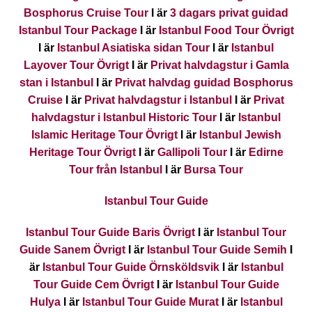
Bosphorus Cruise Tour
I är
3 dagars privat guidad
Istanbul Tour Package
I är
Istanbul Food Tour Övrigt
I är
Istanbul Asiatiska sidan Tour
I är
Istanbul
Layover Tour Övrigt
I är
Privat halvdagstur i Gamla
stan i Istanbul
I är
Privat halvdag guidad Bosphorus
Cruise
I är
Privat halvdagstur i Istanbul
I är
Privat
halvdagstur i Istanbul Historic Tour
I är
Istanbul
Islamic Heritage Tour Övrigt
I är
Istanbul Jewish
Heritage Tour Övrigt
I är
Gallipoli Tour
I är
Edirne
Tour från Istanbul
I är
Bursa Tour
Istanbul Tour Guide
Istanbul Tour Guide Baris Övrigt
I är
Istanbul Tour
Guide Sanem Övrigt
I är
Istanbul Tour Guide Semih
I
är
Istanbul Tour Guide Örnsköldsvik
I är
Istanbul
Tour Guide Cem Övrigt
I är
Istanbul Tour Guide
Hulya
I är
Istanbul Tour Guide Murat
I är
Istanbul