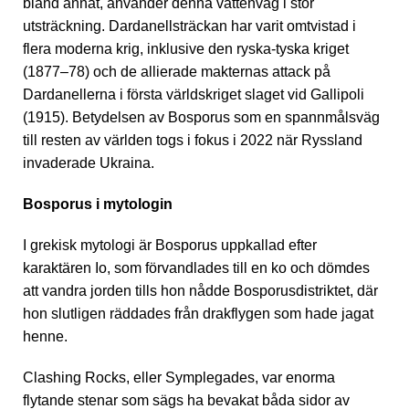
bland annat, använder denna vattenväg i stor
utsträckning. Dardanellsträckan har varit omtvistad i
flera moderna krig, inklusive den ryska-tyska kriget
(1877–78) och de allierade makternas attack på
Dardanellerna i första världskriget slaget vid Gallipoli
(1915). Betydelsen av Bosporus som en spannmålsväg
till resten av världen togs i fokus i 2022 när Ryssland
invaderade Ukraina.
Bosporus i mytologin
I grekisk mytologi är Bosporus uppkallad efter
karaktären Io, som förvandlades till en ko och dömdes
att vandra jorden tills hon nådde Bosporusdistriktet, där
hon slutligen räddades från drakflygen som hade jagat
henne.
Clashing Rocks, eller Symplegades, var enorma
flytande stenar som sägs ha bevakat båda sidor av