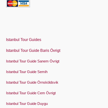
Italiano
日本語
한국어
Polski
Istanbul Tour Guides
Português
Istanbul Tour Guide Baris Övrigt
Русский
Istanbul Tour Guide Sanem Övrigt
Español
Swedish
Istanbul Tour Guide Semih
Türkçe
Istanbul Tour Guide Örnsköldsvik
Український
Istanbul Tour Guide Cem Övrigt
Việt
Istanbul Tour Guide Duygu