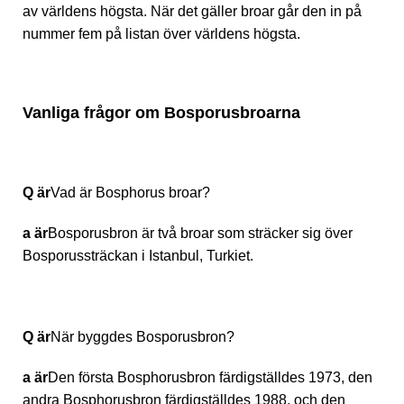
av världens högsta. När det gäller broar går den in på
nummer fem på listan över världens högsta.
Vanliga frågor om Bosporusbroarna
Q är
Vad är Bosphorus broar?
a är
Bosporusbron är två broar som sträcker sig över
Bosporussträckan i Istanbul, Turkiet.
Q är
När byggdes Bosporusbron?
a är
Den första Bosphorusbron färdigställdes 1973, den
andra Bosphorusbron färdigställdes 1988, och den