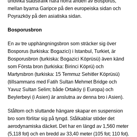
undvika stadstrafik nära norra änden av Bosporus,
mellan byarna Garipce på den europeiska sidan och
Poyrazköy på den asiatiska sidan.
Bosporusbron
En av tre upphängningsbron som sträcker sig över
Bosporus (turkiska: Bogazici) i Istanbul, Turkiet, är
Bosporusbron (turkiska: Bogazici Köprüsü) även känd
som Första bron (turkiska: Birinci Köprü) och
Martyrsbron (turkiska: 15 Temmuz Sehitler Köprüsü)
(tillsammans med Fatih Sultan Mehmet Bridge och
Yavuz Sultan Selim; både Ortaköy (i Europa) och
Beylerbeyi (i Asien) är anslutna av denna bro i Asien).
Ståltorn och sluttande hängare skapar en suspension
bro som förlitar sig på tyngd. Stålkablar stöder det
aerodynamiska däcket. Det har en längd av 1,560 meter
(5,118 fot) och en bredd av 33,40 meter (105 fot; 110 fot).