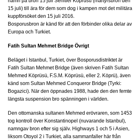
namn på bron 15 juli Sehitler Koprüsü (martyrsbron den
15 juli) till ära för dem som dog i kampen mot det militära
kuppförsöket den 15 juli 2016.
Bosporusbron är känd för att den förbinder olika delar av
Europa och Turkiet.
Fatih Sultan Mehmet Bridge Övrigt
Beläget i Istanbul, Turkiet, över Bosporusdistriktet är
Fatih Sultan Mehmet Bridge (även skriven Fatih Sultan
Mehmed Köprüsü, F.S.M. Köprüsü, eller 2. Köprü), även
känd som Sultan Mehmed Conqueror Bridge (Tyrki:
Bogazici). När den öppnades 1988, hade den den femte
längsta suspension bro spänningen i världen.
Den ottomanska sultanen Mehmed erövraren, som 1453
tog kontroll över Konstantinopel (nuvarande Istanbul),
namngav bron efter sig själv. Highways 1 och 5 i Asien,
liksom Otoyol 2 i Turkiet, alla sammanfaller här från