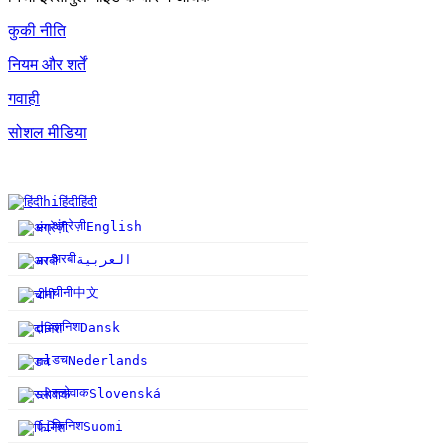
कुकी नीति
नियम और शर्तें
गवाही
सोशल मीडिया
hi
हिंदी
हिंदी
अंग्रेज़ी
en
English
अरबी
ar
العربية
चीनी
中文
zh
दानिश
da
Dansk
डच
nl
Nederlands
स्लोवाक
sk
Slovenská
फिनिश
fi
Suomi