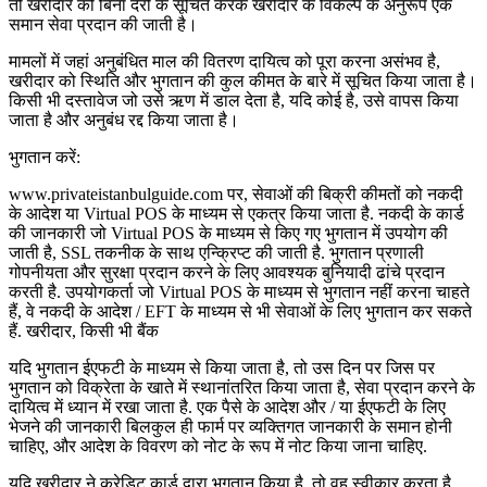
तो खरीदार को बिना देरी के सूचित करके खरीदार के विकल्प के अनुरूप एक
समान सेवा प्रदान की जाती है।
मामलों में जहां अनुबंधित माल की वितरण दायित्व को पूरा करना असंभव है,
खरीदार को स्थिति और भुगतान की कुल कीमत के बारे में सूचित किया जाता है।
किसी भी दस्तावेज जो उसे ऋण में डाल देता है, यदि कोई है, उसे वापस किया
जाता है और अनुबंध रद्द किया जाता है।
भुगतान करें:
www.privateistanbulguide.com पर, सेवाओं की बिक्री कीमतों को नकदी
के आदेश या Virtual POS के माध्यम से एकत्र किया जाता है. नकदी के कार्ड
की जानकारी जो Virtual POS के माध्यम से किए गए भुगतान में उपयोग की
जाती है, SSL तकनीक के साथ एन्क्रिप्ट की जाती है. भुगतान प्रणाली
गोपनीयता और सुरक्षा प्रदान करने के लिए आवश्यक बुनियादी ढांचे प्रदान
करती है. उपयोगकर्ता जो Virtual POS के माध्यम से भुगतान नहीं करना चाहते
हैं, वे नकदी के आदेश / EFT के माध्यम से भी सेवाओं के लिए भुगतान कर सकते
हैं. खरीदार, किसी भी बैंक
यदि भुगतान ईएफटी के माध्यम से किया जाता है, तो उस दिन पर जिस पर
भुगतान को विक्रेता के खाते में स्थानांतरित किया जाता है, सेवा प्रदान करने के
दायित्व में ध्यान में रखा जाता है. एक पैसे के आदेश और / या ईएफटी के लिए
भेजने की जानकारी बिलकुल ही फार्म पर व्यक्तिगत जानकारी के समान होनी
चाहिए, और आदेश के विवरण को नोट के रूप में नोट किया जाना चाहिए.
यदि खरीदार ने क्रेडिट कार्ड द्वारा भुगतान किया है, तो वह स्वीकार करता है,