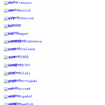
फ़्रेंच
fr
Français
जर्मन
de
Deutsch
यूनानी
el
Ελληνική
हिंदी
हिंदी
hi
हंगेरी
hu
Magyar
इन्डोनेशियाई
id
Indonesia
इतालवी
it
Italiano
जापानी
日本語
ja
कोरियाई
한국어
ko
पोलिश
pl
Polski
पुर्तगाली
pt
Português
रूसी
ru
Русский
स्पैनिश
es
Español
स्वीडिश
sv
Swedish